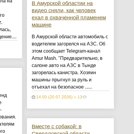
ела на
В Амурской областии на
видео сняли, как человек
го
ехал в охваченной пламенем
.
машине
лась,
ние....
В Амурской области автомобиль с
водителем загорелся на АЗС. Об
этом сообщает Telegram-канал
Amur Mash. "Предварительно, в
салоне авто на АЗС в Тынде
загорелась канистра. Хозяин
машины прыгнул за руль и
отъехал на безопасное ......
енд
14:50 (20.07.2026) » 13
е
—
ования.
ателям
Вместе с собакой: в
го
Свердловской области