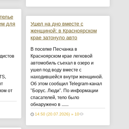
телье
ем для
Ушел на дно вместе с
женщиной: в Красноярском
крае затонуло авто
В поселке Песчанка в
дистов
Красноярском крае легковой
автомобиль съехал в озеро и
ушел под воду вместе с
'S,
находившейся внутри женщиной.
нт
Об этом сообщил Telegram-канал
ом от
"Борус. Люди". По информации
спасателей, тело было
обнаружено в ......
14:50 (20.07.2026) » 10