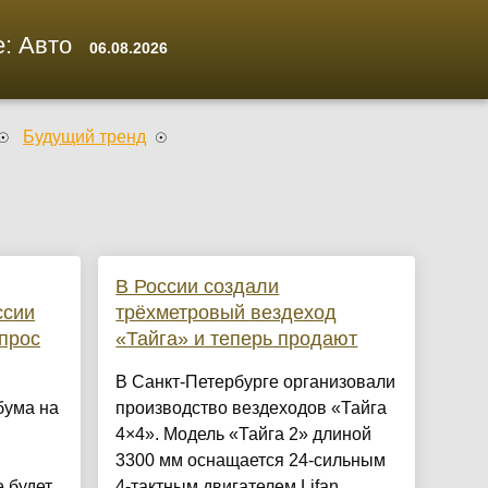
: Авто
06.08.2026
Будущий тренд
В России создали
ссии
трёхметровый вездеход
прос
«Тайга» и теперь продают
В Санкт-Петербурге организовали
бума на
производство вездеходов «Тайга
4×4». Модель «Тайга 2» длиной
3300 мм оснащается 24-сильным
 будет
4-тактным двигателем Lifan