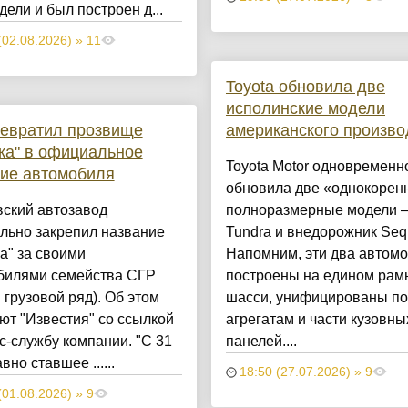
дели и был построен д...
(02.08.2026) » 11
Toyota обновила две
исполинские модели
ревратил прозвище
американского произво
ка" в официальное
Toyota Motor одновременн
ие автомобиля
обновила две «однокорен
вский автозавод
полноразмерные модели 
льно закрепил название
Tundra и внедорожник Seq
а" за своими
Напомним, эти два автом
билями семейства СГР
построены на едином рам
 грузовой ряд). Об этом
шасси, унифицированы по
т "Известия" со ссылкой
агрегатам и части кузовны
с-службу компании. "С 31
панелей....
вно ставшее ......
18:50 (27.07.2026) » 9
(01.08.2026) » 9