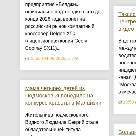
предприятие «Белджи»
официально подтвердило, что до
Таксис
конца 2026 года вернет на
центре
российский рынок компактный
видео
кроссовер Belgee X50
(лицензионная копия Geely
В цент
Coolray SX11)....
между м
водител
23:50 (04.08.2026) » 7
поверну
инциден
канал "
"Москва
Мама четырех детей из
отмечает
Подмосковья победила на
конкурсе красоты в Малайзии
16:50 
Жительница подмосковного
Видного Людмила Секрий стала
обладательницей титула
Больш