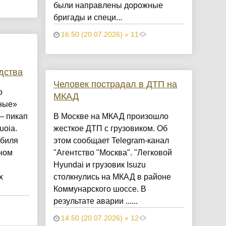
были направлены дорожные
бригады и специ...
16:50 (20.07.2026) » 11
дства
Человек пострадал в ДТП на
о
МКАД
ные»
— пикап
В Москве на МКАД произошло
uoia.
жесткое ДТП с грузовиком. Об
обиля
этом сообщает Telegram-канал
ном
"Агентство "Москва". "Легковой
Hyundai и грузовик Isuzu
х
столкнулись на МКАД в районе
Коммунарского шоссе. В
результате аварии ......
14:50 (20.07.2026) » 12