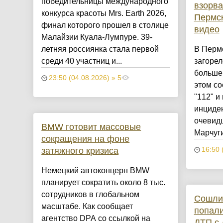
победительницы международного
взорва
конкурса красоты Mrs. Earth 2026,
Пермск
финал которого прошел в столице
видео
Малайзии Куала-Лумпуре. 39-
летняя россиянка стала первой
В Пермс
среди 40 участниц и...
загорел
больше
23:50 (04.08.2026) » 5
этом со
"112" и
инциден
очевид
BMW готовит массовые
Марчуги
сокращения на фоне
затяжного кризиса
16:50 
Немецкий автоконцерн BMW
планирует сократить около 8 тыс.
сотрудников в глобальном
Сошлис
масштабе. Как сообщает
попали
агентство DPA со ссылкой на
ДТП с 