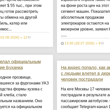
яет $ 55 тыс., при этом
на фоне роста цен на этот
ц готов рассмотреть
сегмент машин. Показател
ты обмена на другой
абсолютным продажам
иль, катер или
электрокаров остаются на
мос...
мизерном уровне, заявил
......
(02.08.2026) » 12
13:50 (28.07.2026) » 9
делал официальным
ие Буханка
На видео попало, как а
с людьми влетел в дер
родное прозвище,
человек пострадали
ившееся за фургонами УАЗ
ходства формы кузова с
На юге Москвы 17 человек
й хлеба, стало
пострадали в результате а
льным названием. Оно
пассажирским автобусом. 
зуется на официальном
сообщает Telegram-канал 1