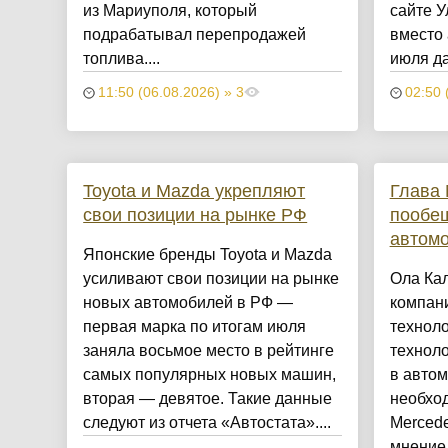
из Мариуполя, который
сайте У
подрабатывал перепродажей
вместо
топлива....
июля да
11:50 (06.08.2026) » 3
02:50 
Toyota и Mazda укрепляют
Глава 
свои позиции на рынке РФ
пообещ
автомо
Японские бренды Toyota и Mazda
усиливают свои позиции на рынке
Ола Кал
новых автомобилей в РФ —
компани
первая марка по итогам июля
технол
заняла восьмое место в рейтинге
техноло
самых популярных новых машин,
в авто
вторая — девятое. Такие данные
необход
следуют из отчета «Автостата»....
Merced
мнение,