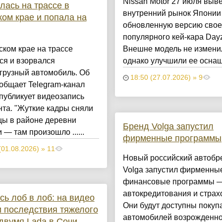
Nissan Motor 27 июля выв
лась на трассе в
внутренний рынок Японии
ом крае и попала на
обновленную версию свое
популярного кей-кара Dayz
ком крае на трассе
Внешне модель не измени
ся и взорвался
однако улучшили ее оснаще
грузный автомобиль. Об
18:50 (27.07.2026) » 9
общает Telegram-канал
 публикует видеозапись
та. "Жуткие кадры сняли
цы в районе деревни
Бренд Volga запустил
 — там произошло ......
фирменные программы
(01.08.2026) » 11
Новый российский автобр
Volga запустил фирменны
финансовые программы 
автокредитования и страх
ь лоб в лоб: на видео
Они будут доступны покуп
 последствия тяжелого
автомобилей возрожденно
двумя Lada в Сочи