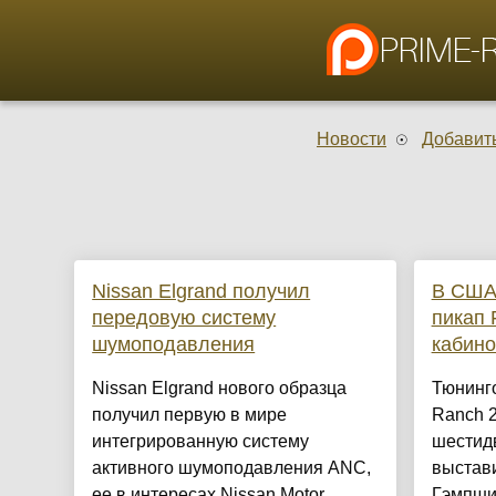
Новости
Добавить
Nissan Elgrand получил
В США
передовую систему
пикап 
шумоподавления
кабино
Nissan Elgrand нового образца
Тюнинго
получил первую в мире
Ranch 2
интегрированную систему
шестид
активного шумоподавления ANC,
выстави
ее в интересах Nissan Motor
Гэмпши