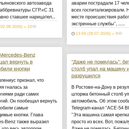
льяновского автозавода
аварии пострадали 17 чел
 аббревиатуры СГР.«С 31
всех госпитализировали. 
вно ставшее нарицател...
месте происшествия рабо
экстренные службы", ......
(02.08.2026) » 10
13:50 (28.07.2026) » 9
Mercedes-Benz
ал вернуть в
"Даже не помялась": б
били кнопки
столб упал на машину 
разрушился
лениус признал, что
я гналась за
В Ростове-на-Дону в резул
огиями ради самих
шторма бетонный столб уп
гий. Он пообещал вернуть
автомобиль. Об этом соо
мобили самые
Telegram-канал "АСЕ-54 Bl
имые кнопки. Глава
"Эта машина самая крепк
es-Benz также выразил
просто из всех. Вот, пожал
 что весь автопром
Даже не помялась. Бетон