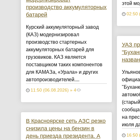
этой мо
производство аккумуляторных
батарей
02:50 
Курский аккумуляторный завод
(КАЗ) модернизировал
производство стартерных
УАЗ п
аккумуляторных батарей для
"Бухан
грузовиков. КАЗ является
назван
поставщиком таких компонентов
для КАМАЗа, «Урала» и других
Ульяно
автопроизводителей....
официа
"Буханк
11:50 (06.08.2026) » 4
автомо
(старый
сообщаю
на прес
В Красноярске сеть АЗС резко
июля да
снизила цены на бензин в
день приезда президента. А
16:50 