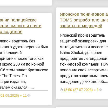
Японское тюнинговое а
ании полицейские
TOMS разработало шл
али пьяного и почти
защиты от медведей
о водителя
Японский производитель
лепой водитель без
защитной экипировки для
ьского удостоверения был
мотоциклистов и велосипе
ан полицией
Ishino Shokai, дочернее
ритании после того, как
предприятие легендарной
 около 250 км по ночной
тюнинговой компании TOM
 Об этом пишет британское
пополнил свой ассортиме
 The Times. По
продуктов защитным шлем
ации издания,
нападения диких зверей....
елем оказался ......
18:50 (27.07.2026) » 9
(01.08.2026) » 11