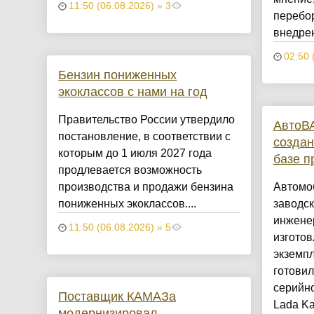
11:50 (06.08.2026) » 3
перебо
внедрен
02:50 
Бензин пониженных
экоклассов с нами на год
Правительство России утвердило
АвтоВ
постановление, в соответствии с
создан
которым до 1 июля 2027 года
базе п
продлевается возможность
производства и продажи бензина
Автомо
пониженных экоклассов....
заводс
инженер
11:50 (06.08.2026) » 5
изготов
экземпл
готови
серийн
Поставщик КАМАЗа
Lada Ka
модернизировал