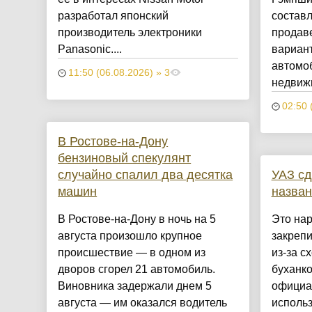
разработал японский
составл
производитель электроники
продаве
Panasonic....
вариан
автомоб
11:50 (06.08.2026) » 3
недвижи
02:50 
В Ростове-на-Дону
бензиновый спекулянт
случайно спалил два десятка
УАЗ с
машин
назван
В Ростове-на-Дону в ночь на 5
Это на
августа произошло крупное
закреп
происшествие — в одном из
из-за с
дворов сгорел 21 автомобиль.
буханко
Виновника задержали днем 5
официа
августа — им оказался водитель
исполь