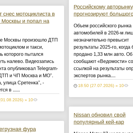
Российскому авторынку
т снес мотоциклиста в
прогнозируют большого
 Москвы и попал на
Объем российского рынка
автомобилей в 2026-м ли
ре Москвы произошло ДТП
незначительно превысит
отоциклом и такси,
результаты 2025-го, когда
ь которого пытался
продано 1,33 млн авто. Об
ть налево. Видеозапись
сообщают «Ведомости» с
та опубликовал Telegram-
ссылкой на результаты оп
ДТП и ЧП Москва и МО".
экспертов рынка....
, улица Сретенка", -
18:50 (27.07.2026) » 10
ся в ......
(01.08.2026) » 10
Nissan обновил свой
популярный кей-кар
егрузная фура