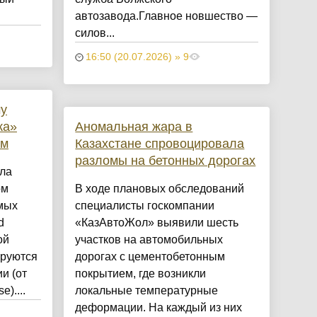
автозавода.Главное новшество —
силов...
16:50 (20.07.2026) » 9
му
ка»
Аномальная жара в
ом
Казахстане спровоцировала
разломы на бетонных дорогах
ила
ом
В ходе плановых обследований
мых
специалисты госкомпании
d
«КазАвтоЖол» выявили шесть
ой
участков на автомобильных
ируются
дорогах с цементобетонным
и (от
покрытием, где возникли
e)....
локальные температурные
деформации. На каждый из них