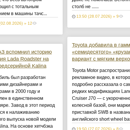
рщил с тотальным
столб не ......
ием в машины тачс...
13:50 (28.07.2026) » 9
(02.08.2026) » 12
Toyota добавила в гам
АЗ вспомнил историю
«семидесятого» «круза
ия Lada Roadster на
вариант с мягким верх
редсерийной Kalina
Toyota Motor распростран
биль был разработан
рекламное видео, в котор
кими дизайнерами и
подробно рассказала о са
ами в 2000 году и
редких модификациях Lan
лен в единственном
Cruiser J70 — с укороченн
яре. Завод в этот период
колесной базой, они марк
лся к налаживанию
приставкой SWB в названи
ого выпуска новой модели
английского short wheel bas
lina. На основе хетчбэка
19:50 (27.07.2026) » 8