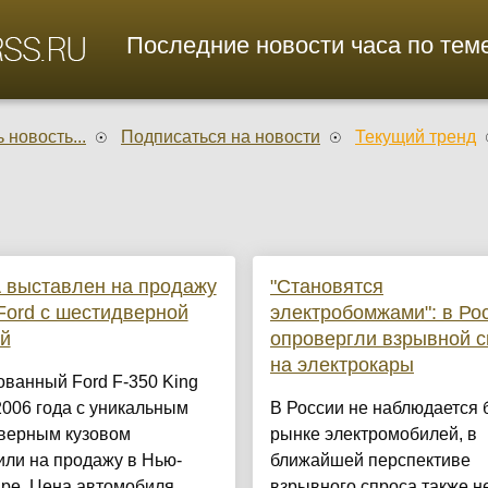
Последние новости часа по теме
 новость...
Подписаться на новости
Текущий тренд
 выставлен на продажу
"Становятся
Ford с шестидверной
электробомжами": в Ро
й
опровергли взрывной с
на электрокары
ванный Ford F-350 King
006 года с уникальным
В России не наблюдается 
верным кузовом
рынке электромобилей, в
ли на продажу в Нью-
ближайшей перспективе
ре. Цена автомобиля
взрывного спроса также не