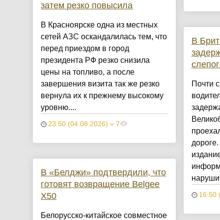
затем резко повысила
В Красноярске одна из местных
сетей АЗС оскандалилась тем, что
В Брит
перед приездом в город
задерж
президента РФ резко снизила
слепог
цены на топливо, а после
завершения визита так же резко
Почти с
вернула их к прежнему высокому
водител
уровню....
задерж
Великоб
23:50 (04.08.2026) » 7
проехал
дороге.
издание
информ
В «Белджи» подтвердили, что
нарушит
готовят возвращение Belgee
X50
16:50 
Белорусско-китайское совместное