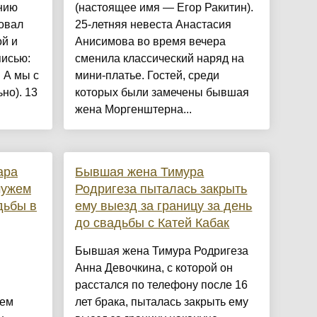
нию
(настоящее имя — Егор Ракитин).
овал
25-летняя невеста Анастасия
ой и
Анисимова во время вечера
писью:
сменила классический наряд на
 А мы с
мини-платье. Гостей, среди
но). 13
которых были замечены бывшая
жена Моргенштерна...
ара
Бывшая жена Тимура
мужем
Родригеза пыталась закрыть
дьбы в
ему выезд за границу за день
до свадьбы с Катей Кабак
Бывшая жена Тимура Родригеза
м
Анна Девочкина, с которой он
расстался по телефону после 16
жем
лет брака, пыталась закрыть ему