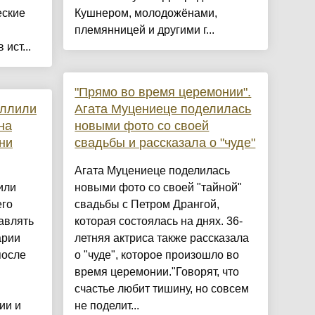
еские
Кушнером, молодожёнами,
племянницей и другими г...
ист...
"Прямо во время церемонии".
оллили
Агата Муцениеце поделилась
на
новыми фото со своей
ни
свадьбы и рассказала о "чуде"
Агата Муцениеце поделилась
или
новыми фото со своей "тайной"
его
свадьбы с Петром Дрангой,
авлять
которая состоялась на днях. 36-
арии
летняя актриса также рассказала
после
о "чуде", которое произошло во
время церемонии."Говорят, что
счастье любит тишину, но совсем
ии и
не поделит...