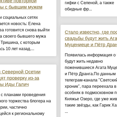
ктиве повторной
гифки с Селеной, а также
бы с бывшим мужем
обидные фр...
и социальных сетях
ется новость: Елена
а готовится снова выйти
Стало известно, где по
за своего бывшего мужа
свадьбы будут жить Аг
 Тришина, с которым
Муцениеце и Пётр Дран
ь 10 лет назад....
Появилась информация о т
будут жить недавно
поженившиеся Агата Муц
 Северной Осетии
и Пётр Дранга.По данным
ят проверку из-за
телеграм-канала "Светски
бы Иды Галич
хроник", пара переехала в
особняк в подмосковном п
 с планами проведения
Княжье Озеро, где уже жив
ого торжества блогера на
такие звёзды, как Гарик Х
рии, частично
...
щейся к региональному