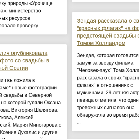
ику природы «Урочище
а», министерство
ных ресурсов
Зендая рассказала о с
овало проверку....
"красных флагах" на ф
предстоящей свадьбы 
Томом Холландом
лич опубликовала
Зендая, которая готовитс
фото со свадьбы в
замуж за звезду фильма
ной Осетии
"Человек-паук" Тома Холл
рассказала о своих "красн
лич выложила в
флагах" в отношениях с
раме* новые фотографии
мужчинами. 29-летняя акт
й свадьбы в Северной
певица отметила, что один
 на которой гуляли Оксана
тревожных сигналов она
ова, Виктория Шелягова,
обнаружила во время раб
кова, Алексей
...
ский, Мария Миногарова с
Ксения Дукалис и другие