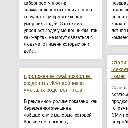
киберпреступности:
поздрав
злоумышленники стали активно
годовщ
создавать цифровые копии
первая 
умерших людей. Эта схема
как мгн
упрощает задачу мошенникам, так
летняя 
как жертвы не могут связаться с
коммент
людьми, от имени которых они
дейст...
Стали 
"секре
Приложение 2wai позволяет
Гомес
создавать ИИ-двойников
Селена 
умерших родственников
возлюб
В рекламном ролике показано, как
продюс
беременная женщина
готовят
«общается» с матерью, которой
СМИ по
больше нет в живых,
подроб