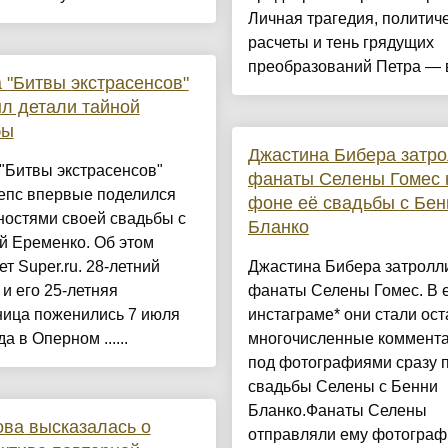
Личная трагедия, политич
расчеты и тень грядущих
преобразований Петра — в 
 "Битвы экстрасенсов"
л детали тайной
бы
Джастина Бибера затр
"Битвы экстрасенсов"
фанаты Селены Гомес 
епс впервые поделился
фоне её свадьбы с Бен
ностями своей свадьбы с
Бланко
й Еременко. Об этом
т Super.ru. 28‑летний
Джастина Бибера затролл
и его 25‑летняя
фанаты Селены Гомес. В 
ница поженились 7 июля
инстаграме* они стали ост
а в Оперном ......
многочисленные коммент
под фотографиями сразу 
свадьбы Селены с Бенни
Бланко.Фанаты Селены
ва высказалась о
отправляли ему фотограф