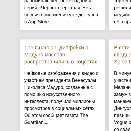
напоминающее сюжет одной из
торжест
серий «Чёрного зеркала». Бета-
решили 
версия приложения уже доступна
медийно
в App Store....
её в пр
The Guardian: дипфейки о
В сети
Мадуро массово
свадьб
распространились в соцсетях
Spice G
Фейковые изображения и видео с
В мину
участием президента Венесуэлы
участни
Николаса Мадуро, созданные с
Мелани
помощью искусственного
замуж з
интеллекта, получили миллионы
манеке
просмотров в социальных сетях.
Дингуо
Об этом сообщает газета The
певицы 
Guardian....
Vogue 
со свад