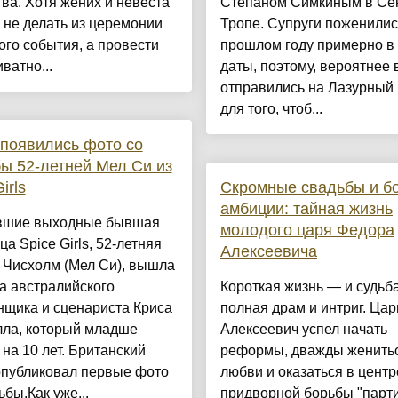
ва. Хотя жених и невеста
Степаном Симкиным в Се
не делать из церемонии
Тропе. Супруги поженилис
го события, а провести
прошлом году примерно в 
иватно...
даты, поэтому, вероятнее 
отправились на Лазурный 
для того, чтоб...
 появились фото со
ы 52-летней Мел Си из
irls
Скромные свадьбы и б
амбиции: тайная жизнь
вшие выходные бывшая
молодого царя Федора
ца Spice Girls, 52-летняя
Алексеевича
 Чисхолм (Мел Си), вышла
а австралийского
Короткая жизнь — и судьба
нщика и сценариста Криса
полная драм и интриг. Ца
лла, который младше
Алексеевич успел начать
на 10 лет. Британский
реформы, дважды женить
опубликовал первые фото
любви и оказаться в центр
ьбы.Как уже...
придворной борьбы "парти