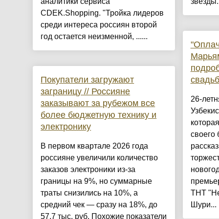
аналитики сервиса
звёзды.
CDEK.Shopping. "Тройка лидеров
среди интереса россиян второй
год остается неизменной, ......
"Оплач
Марья
подро
Покупатели загружают
свадь
заграницу // Россияне
26-летн
заказывают за рубежом все
Узбеки
более бюджетную технику и
которая
электронику
своего
В первом квартале 2026 года
расска
россияне увеличили количество
торжест
заказов электроники из-за
нового
границы на 9%, но суммарные
премье
траты снизились на 10%, а
ТНТ "Н
средний чек — сразу на 18%, до
Шури...
57,7 тыс. руб. Похожие показатели