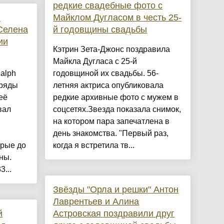
редкие свадебные фото с
h
Майклом Дугласом в честь 25-
 Селена
й годовщины свадьбы
ии
Кэтрин Зета-Джонс поздравила
Майкла Дугласа с 25-й
alph
годовщиной их свадьбы. 56-
аряды
летняя актриса опубликовала
её
редкие архивные фото с мужем в
вал
соцсетях.Звезда показала снимок,
В
на котором пара запечатлена в
день знакомства. "Первый раз,
орые до
когда я встретила тв...
ны.
3...
Звёзды "Орла и решки" Антон
Лаврентьев и Алина
й
Астровская поздравили друг