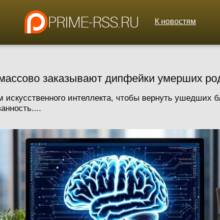
К новостям
 массово заказывают дипфейки умерших ро
 искусственного интеллекта, чтобы вернуть ушедших б
нность....