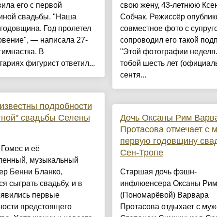
ила его с первой
свою жену, 43-летнюю Ксе
иной свадьбы. "Наша
Собчак. Режиссёр опублик
годовщина. Год пролетел
совместное фото с супруг
овение", — написала 27-
сопроводил его такой под
гимнастка. В
"Этой фотографии неделя.
ариях фигурист ответил...
тобой шесть лет (официаль
сентя...
известны подробности
тной" свадьбы Селены
Дочь Оксаны Рим Варв
Протасова отмечает с 
первую годовщину сва
Гомес и её
Сен-Тропе
ленный, музыкальный
ер Бенни Бланко,
Старшая дочь фэшн-
ся сыграть свадьбу, и в
инфлюенсера Оксаны Ри
явились первые
(Пономарёвой) Варвара
ности предстоящего
Протасова отдыхает с му