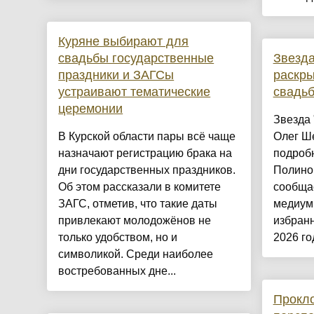
Куряне выбирают для
свадьбы государственные
Звезда
праздники и ЗАГСы
раскры
устраивают тематические
свадь
церемонии
Звезда 
В Курской области пары всё чаще
Олег Ш
назначают регистрацию брака на
подроб
дни государственных праздников.
Полино
Об этом рассказали в комитете
сообщае
ЗАГС, отметив, что такие даты
медиум 
привлекают молодожёнов не
избран
только удобством, но и
2026 год
символикой. Среди наиболее
востребованных дне...
Прокло