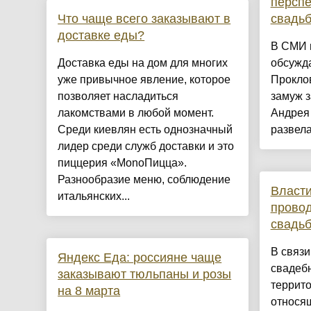
перспе
Что чаще всего заказывают в
свадь
доставке еды?
В СМИ 
Доставка еды на дом для многих
обсужда
уже привычное явление, которое
Проклов
позволяет насладиться
замуж 
лакомствами в любой момент.
Андрея
Среди киевлян есть однозначный
развелас
лидер среди служб доставки и это
пиццерия «MonoПицца».
Разнообразие меню, соблюдение
Власти
итальянских...
провод
свадь
В связи
Яндекс Еда: россияне чаще
свадебн
заказывают тюльпаны и розы
террито
на 8 марта
относя