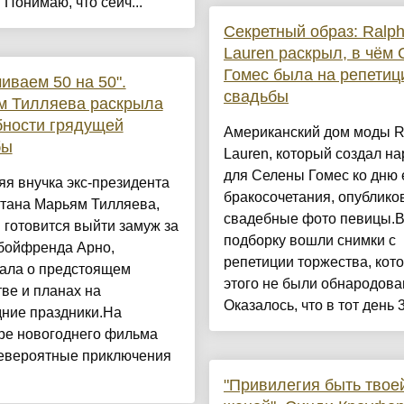
"Понимаю, что сейч...
Секретный образ: Ralp
Lauren раскрыл, в чём
Гомес была на репетиц
иваем 50 на 50".
свадьбы
м Тилляева раскрыла
бности грядущей
Американский дом моды R
бы
Lauren, который создал н
для Селены Гомес ко дню 
яя внучка экс-президента
бракосочетания, опублико
стана Марьям Тилляева,
свадебные фото певицы.
 готовится выйти замуж за
подборку вошли снимки с
 бойфренда Арно,
репетиции торжества, кот
зала о предстоящем
этого не были обнародова
ве и планах на
Оказалось, что в тот день 3
дние праздники.На
ре новогоднего фильма
евероятные приключения
"Привилегия быть твое