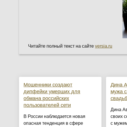
Читайте полный текст на сайте
versia.ru
Мошенники создают
Дина 
дипфейки умерших для
мужа с
обмана российских
свадь
пользователей сети
Дина А
В России наблюдается новая
своих с
опасная тенденция в сфере
с муже