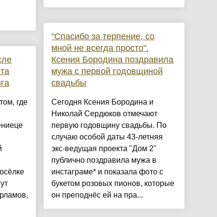
"Спасибо за терпение, со
мной не всегда просто".
сле
Ксения Бородина поздравила
ата
мужа с первой годовщиной
га
свадьбы
ом, где
Сегодня Ксения Бородина и
Николай Сердюков отмечают
ениеце
первую годовщину свадьбы. По
случаю особой даты 43-летняя
й
экс-ведущая проекта "Дом 2"
публично поздравила мужа в
осёлке
инстаграме* и показала фото с
ут
букетом розовых пионов, которые
арламов,
он преподнёс ей на пра...