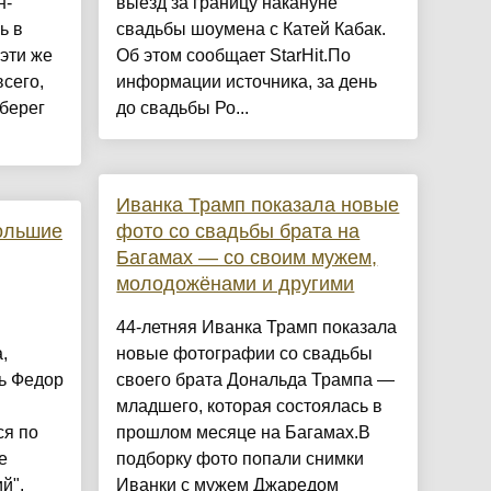
н-
выезд за границу накануне
ь в
свадьбы шоумена с Катей Кабак.
эти же
Об этом сообщает StarHit.По
всего,
информации источника, за день
берег
до свадьбы Ро...
Иванка Трамп показала новые
ольшие
фото со свадьбы брата на
Багамах — со своим мужем,
молодожёнами и другими
44-летняя Иванка Трамп показала
,
новые фотографии со свадьбы
рь Федор
своего брата Дональда Трампа —
младшего, которая состоялась в
ся по
прошлом месяце на Багамах.В
е
подборку фото попали снимки
й".
Иванки с мужем Джаредом