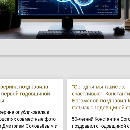
Аверина поздравила
"Сегодня мы такие же
 первой годовщиной
счастливые". Констант
бы
Богомолов поздравил 
Собчак с годовщиной 
верина опубликовала в
оцсетях совместные фото
50-летний Константин Бог
м Дмитрием Соловьёвым и
поздравил с годовщиной 