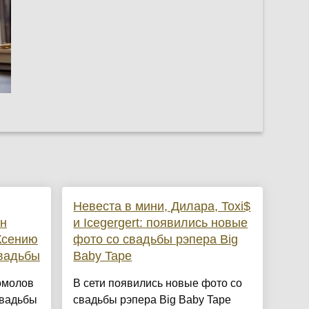
Невеста в мини, Дилара, Toxi$
ин
и Icegergert: появились новые
Ксению
фото со свадьбы рэпера Big
свадьбы
Baby Tape
омолов
В сети появились новые фото со
свадьбы
свадьбы рэпера Big Baby Tape