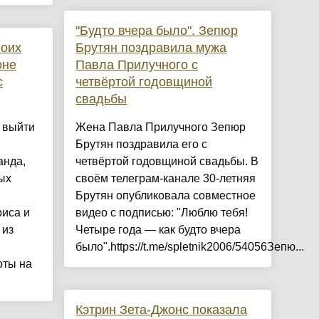
"Будто вчера было". Зепюр
воих
Брутян поздравила мужа
оне
Павла Прилучного с
с
четвёртой годовщиной
свадьбы
я выйти
Жена Павла Прилучного Зепюр
Брутян поздравила его с
анда,
четвёртой годовщиной свадьбы. В
ых
своём телеграм-канале 30-летняя
Брутян опубликовала совместное
риса и
видео с подписью: "Люблю тебя!
 из
Четыре года — как будто вчера
было".https://t.me/spletnik2006/54056Зепю...
оты на
Кэтрин Зета-Джонс показала