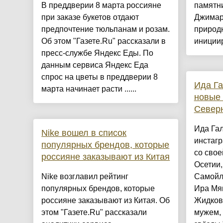
В преддверии 8 марта россияне
памятн
при заказе букетов отдают
Джимар
предпочтение тюльпанам и розам.
природ
Об этом "Газете.Ru" рассказали в
инициир
пресс-службе Яндекс Еды. По
данным сервиса Яндекс Еда
спрос на цветы в преддверии 8
Ида Га
марта начинает расти ......
новые 
Север
Ида Га
Nike вошел в список
инстаг
популярных брендов, которые
со свое
россияне заказывают из Китая
Осетии,
Nike возглавил рейтинг
Самойл
популярных брендов, которые
Ира Мяг
россияне заказывают из Китая. Об
Жидков
этом "Газете.Ru" рассказали
мужем, 