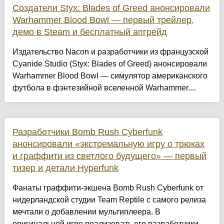
Создатели Styx: Blades of Greed анонсировали
Warhammer Blood Bowl — первый трейлер,
демо в Steam и бесплатный апгрейд
Издательство Nacon и разработчики из французской
Cyanide Studio (Styx: Blades of Greed) анонсировали
Warhammer Blood Bowl — симулятор американского
футбола в фэнтезийной вселенной Warhammer....
Разработчики Bomb Rush Cyberfunk
анонсировали «экстремальную игру о трюках
и граффити из светлого будущего» — первый
тизер и детали Hyperfunk
Фанаты граффити-экшена Bomb Rush Cyberfunk от
нидерландской студии Team Reptile с самого релиза
мечтали о добавлении мультиплеера. В
оригинальной игре реализовать его разработчики