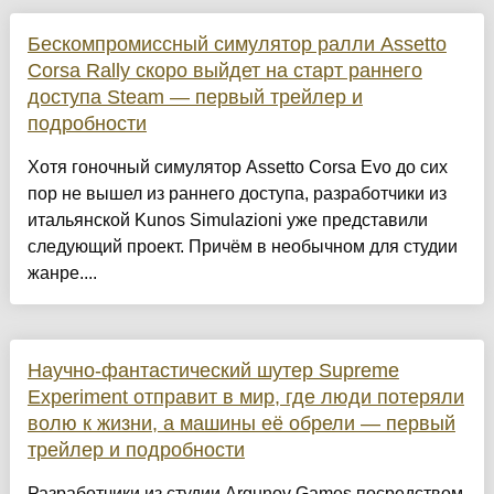
Бескомпромиссный симулятор ралли Assetto
Corsa Rally скоро выйдет на старт раннего
доступа Steam — первый трейлер и
подробности
Хотя гоночный симулятор Assetto Corsa Evo до сих
пор не вышел из раннего доступа, разработчики из
итальянской Kunos Simulazioni уже представили
следующий проект. Причём в необычном для студии
жанре....
Научно-фантастический шутер Supreme
Experiment отправит в мир, где люди потеряли
волю к жизни, а машины её обрели — первый
трейлер и подробности
Разработчики из студии Argunov Games посредством