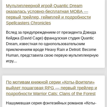
Мультиплеерной игрой Quantic Dream
оказалась условно-бесплатная MOBA —
первый трейлер, геймплей и подробности
Spellcasters Chronicles
Вслед за предупреждением от президента Дэвида
Кейджа (David Cage) французская студия Quantic
Dream, известная по однопользовательским
приключениям вроде Heavy Rain и Detroit: Become
Human, представила свою первую мультиплеерную
игру....
По мотивам книжной серии «Коты-Воители»
выйдет пошаговая RPG — первый трейлер и
подробности Warrior Cats: Clans of the Forest
Нашумевшая серия фэнтезийных романов «Коты-