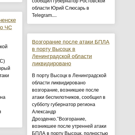
сообщил губернатор Ростовской
области Юрий Слюсарь в
Telegram....
ченске
го ЧС
Возгорание после атаки БПЛА
кой
в порту Высоцк в
Ленинградской области
С)
ликвидировано
торый
таки
В порту Высоцк в Ленинградской
области ликвидировано
возгорание, возникшее после
она
атаки беспилотников, сообщил в
субботу губернатор региона
я
Александр
Дрозденко."Возгорание,
возникшее после утренней атаки
БПЛА в порту Высоцк, полностью