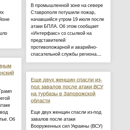
В промышленной зоне на севере
их
Ставрополя потушили пожар,
йоне
начавшийся утром 19 июля после
атаки БПЛА. Об этом сообщает
шло
«Интерфакс» со ссылкой на
представителей
противопожарной и аварийно-
спасательной службы региона....
тиным
анский
Еще двух женщин спасли из-
под завалов после атаки ВСУ
Трамп
на турбазы в Запорожской
легой
области
атаке
авод
Еще двух женщин спасли из-под
тье. Об
завалов после атаки
Вооруженных сил Украины (ВСУ)