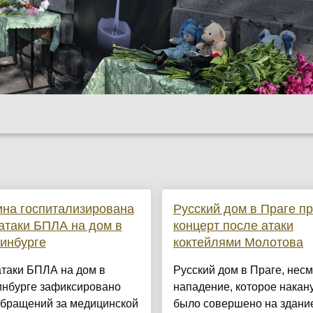
на госпитализирована
Русский дом в Праге п
атаки БПЛА на дом в
концерт после атаки
инбурге
коктейлями Молотова
атаки БПЛА на дом в
Русский дом в Праге, несм
инбурге зафиксировано
нападение, которое накан
обращений за медицинской
было совершено на здани