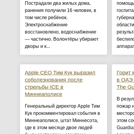
Пострадали два жилых дома,
помощь
ранения получили 16 человек, в
госпит
том числе ребёнок.
губерн
Электроснабжение
области
восстановлено, водоснабжение
результ
— частично. Волонтёры убирают
беспило
дворы и к...
аппарат
Apple CEO Тим Кук выразил
Горит
соболезнования после
в ОАЭ
стрельбы ICE в
The Gu
Миннеаполисе
В резул
Генеральный директор Apple Тим
пожар 
Кук прокомментировал события в
местор
Миннеаполисе, штат Миннесота,
этом со
где в этом месяце двое людей
Guardia