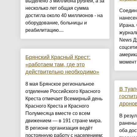
выделено 3 миллиона рублей, а за
несколько лет общая сумма
Соедин
достигла около 40 миллионов - на
нанесен
оборудование, больницы и
Ирана.
реабилитацию....
журнали
News Д
соцсети
америка
Брянский Красный Крест:
момент 
«работаем там, где это
действительно необходимо»
8 мая Брянское региональное
В Туап
отделение Российского Красного
госпит
Креста отмечает Всемирный день
дроно
Красного Креста и Красного
Полумесяца вместе со всем
В резул
движением — в 191 стране мира.
ранены 
В регионе организация ведёт
оба дос
постоянную работу с населением: