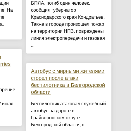
ации
БПЛА, погиб один человек,
ле. На
сообщил губернатор
ле
Краснодарского края Кондратьев.
а,
Также в городе произошел пожар
.
на территории НПЗ, повреждены
линия электропередачи и газовая
...
и
rries
Автобус с мирными жителями
сгорел после атаки
беспилотника в Белгородской
горение
области
2 июля
Беспилотник атаковал служебный
автобус на дороге в
Грайворонском округе
Белгородской области, в