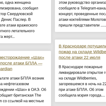
ю, одна женщина
этом руководство организ
ализирована, сообщил
сообщило в Telegram-кана
атор Свердловской
концерт, проведенные пос
 Денис Паслер. В
атаки коктейлями Молотов
ате атаки вражеского
пришли представители .....
тного летательного
а жерт...
В Краснодаре потушил
пожар на складе Wildbe
 месторождение «Шах»
после атаки 22 июля
 после атаки БПЛА —
В Краснодаре пожарные
ardian
ликвидировали открытое 
ьтате атаки БПЛА возник
на складе Wildberries,
на нефтегазовом
загоревшемся в ночь на 2
ождении «Шах» в ОАЭ. Об
при атаке БПЛА. Об этом
общает британская The
сообщила мэрия города....
n со ссылкой на местные