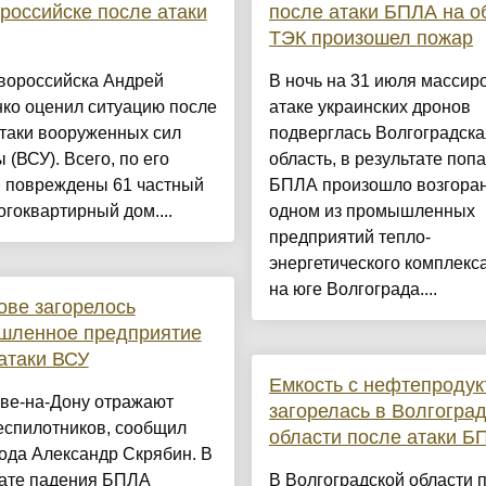
российске после атаки
после атаки БПЛА на о
ТЭК произошел пожар
вороссийска Андрей
В ночь на 31 июля массир
ко оценил ситуацию после
атаке украинских дронов
таки вооруженных сил
подверглась Волгоградска
 (ВСУ). Всего, по его
область, в результате поп
, повреждены 61 частный
БПЛА произошло возгоран
огоквартирный дом....
одном из промышленных
предприятий тепло-
энергетического комплекса
на юге Волгограда....
ове загорелось
шленное предприятие
атаки ВСУ
Емкость с нефтепродук
ове-на-Дону отражают
загорелась в Волгогра
еспилотников, сообщил
области после атаки Б
ода Александр Скрябин. В
тате падения БПЛА
В Волгоградской области 