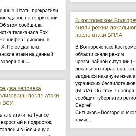
енные Штаты прекратили
ие ударов по территории
В костромском Волгоре
 Об этом сообщила
сняли режим локально
стка телеканала Fox
после атаки БПЛА
женнифер Гриффин в
 X. По ее данным,
В Волгореченске Костромс
нские атаки на данный
области сняли режим
завершены....
чрезвычайной ситуации (Ч
локального характера, ко
вводился накануне из-за а
украинских беспилотников
се два человека
(БПЛА). Об этом 7 ноября
ализованы после атаки
сообщил губернатор реги
в ВСУ
Сергей
Ситников.«Волгореченска
ьтате атаки на Туапсе
комис...
взрослый и подросток,
тавлены в больницу с