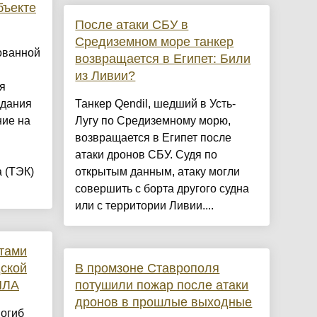
бъекте
После атаки СБУ в
Средиземном море танкер
ованной
возвращается в Египет: Били
из Ливии?
я
адания
Танкер Qendil, шедший в Усть-
ие на
Лугу по Средиземному морю,
возвращается в Египет после
атаки дронов СБУ. Судя по
 (ТЭК)
открытым данным, атаку могли
совершить с борта другого судна
или с территории Ливии....
тами
дской
В промзоне Ставрополя
ПЛА
потушили пожар после атаки
дронов в прошлые выходные
погиб