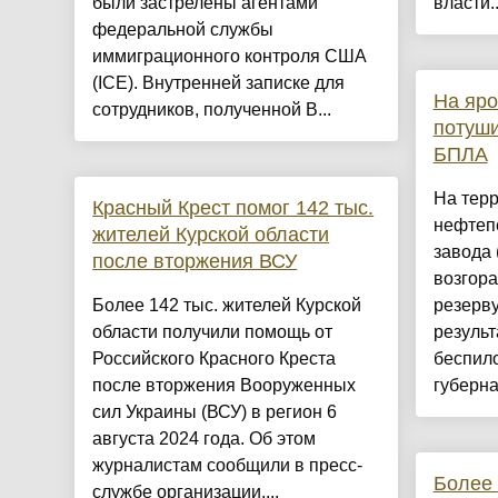
были застрелены агентами
власти..
федеральной службы
иммиграционного контроля США
(ICE). Внутренней записке для
На яр
сотрудников, полученной B...
потуши
БПЛА
На тер
Красный Крест помог 142 тыс.
нефтеп
жителей Курской области
завода
после вторжения ВСУ
возгор
Более 142 тыс. жителей Курской
резерву
области получили помощь от
результ
Российского Красного Креста
беспило
после вторжения Вооруженных
губерна
сил Украины (ВСУ) в регион 6
августа 2024 года. Об этом
журналистам сообщили в пресс-
Более
службе организации....