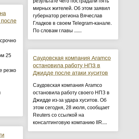
результате чего пострадали пять
мирных жителей. Об этом заявил
на
губернатор региона Вячеслав
 после
Гладков в своем Telegram-канале.
По словам главы ......
срочно
ом 25
Саудовская компания Aramco
остановила работу НПЗ в
е резко
Джидде после атаки хуситов
Саудовская компания Aramco
м
остановила работу своего НПЗ в
Джидде из-за удара хуситов. Об
этом сегодня, 28 июля, сообщает
Reuters со ссылкой на
консалтинговую компанию IIR....
ти