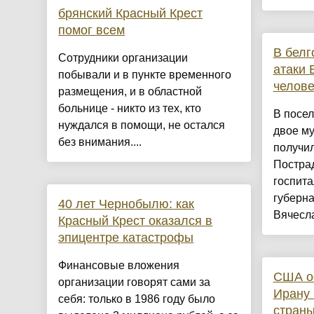
брянский Красный Крест
помог всем
В белг
Сотрудники организации
атаки 
побывали и в пункте временного
челове
размещения, и в областной
больнице - никто из тех, кто
В посе
нуждался в помощи, не остался
двое м
без внимания....
получи
Постра
госпит
губерна
40 лет Чернобылю: как
Вячесла
Красный Крест оказался в
эпицентре катастрофы
Финансовые вложения
США о
организации говорят сами за
Ирану 
себя: только в 1986 году было
стран