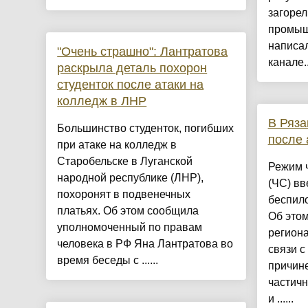
загорел
промыш
написал
"Очень страшно": Лантратова
канале..
раскрыла деталь похорон
студенток после атаки на
колледж в ЛНР
В Ряза
Большинство студенток, погибших
после 
при атаке на колледж в
Старобельске в Луганской
Режим 
народной республике (ЛНР),
(ЧС) вв
похоронят в подвенечных
беспило
платьях. Об этом сообщила
Об этом
уполномоченный по правам
региона
человека в РФ Яна Лантратова во
связи с
время беседы с ......
причин
частич
и ......