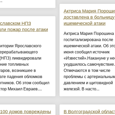
..
Актриса Мария Пороши
доставлена в больницу
ославском НПЗ
ишемической атаки
ли пожар после атаки
Актриса Мария Порошина 
госпитализирована после
ритории Ярославского
ишемической атаки. Об эт
ерерабатывающего
июня сообщил источник
 (НПЗ) ликвидировали
«Известий».Накануне у не
ание топливных
ухудшилось самочувствие.
аров, возникшее в
Отмечаются в том числе
ате падения обломков
проблемы с артериальны
тников. Об этом сообщил
давлением и щитовидной
тор Михаил Евраев....
железой. В насто...
 100 домов повреждены
В Волгоградской облас