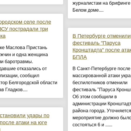
журналистам на брифинге
Белом доме....
ородском селе после
ВСУ пострадали три
ка
В Петербурге отменили
фестиваль "Паруса
лке Маслова Пристань
Кронштадта" после ата
ужчин и одна женщина
БПЛА
ли баротравмы.
давшие отказались от
В Санкт-Петербурге после
ализации, сообщил
массированной атаки укра
тор Белгородской области
беспилотников отменили
в Гладков....
фестиваль "Паруса Кроншт
Об этом сообщили в
администрации Кронштадт
района города. Уточняется
становили удары по
мероприятие должно был
после атаки на юге
состояться 6 и ......
ы