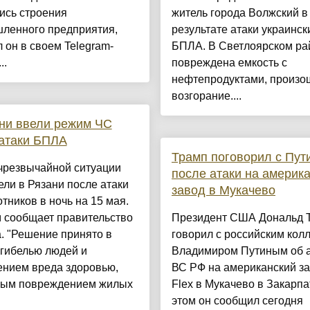
ись строения
житель города Волжский в
ленного предприятия,
результате атаки украинск
 он в своем Telegram-
БПЛА. В Светлоярском ра
..
повреждена емкость с
нефтепродуктами, произо
возгорание....
ни ввели режим ЧС
атаки БПЛА
Трамп поговорил с Пу
чрезвычайной ситуации
после атаки на америк
ели в Рязани после атаки
завод в Мукачево
тников в ночь на 15 мая.
 сообщает правительство
Президент США Дональд 
. "Решение принято в
говорил с российским кол
 гибелью людей и
Владимиром Путиным об 
ением вреда здоровью,
ВС РФ на американский з
ным повреждением жилых
Flex в Мукачево в Закарпа
этом он сообщил сегодня