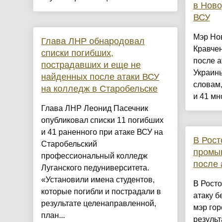
в Ново
ВСУ
Мэр Но
Глава ЛНР обнародовал
Кравчен
списки погибших,
после а
пострадавших и еще не
Украины
найденных после атаки ВСУ
словам
на колледж в Старобельске
и 41 мн
Глава ЛНР Леонид Пасечник
опубликовал списки 11 погибших
и 41 раненного при атаке ВСУ на
В Рост
Старобельский
промы
профессиональный колледж
после 
Луганского педуниверситета.
«Установили имена студентов,
В Рост
которые погибли и пострадали в
атаку б
результате целенаправленной,
мэр гор
план...
резуль