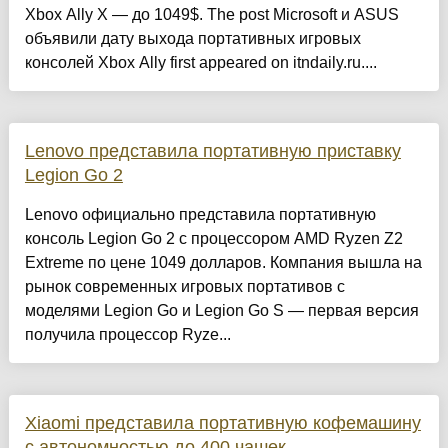
Xbox Ally X — до 1049$. The post Microsoft и ASUS
объявили дату выхода портативных игровых
консолей Xbox Ally first appeared on itndaily.ru....
Lenovo представила портативную приставку
Legion Go 2
Lenovo официально представила портативную
консоль Legion Go 2 с процессором AMD Ryzen Z2
Extreme по цене 1049 долларов. Компания вышла на
рынок современных игровых портативов с
моделями Legion Go и Legion Go S — первая версия
получила процессор Ryze...
Xiaomi представила портативную кофемашину
с автономностью до 400 чашек