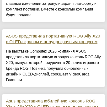
главные изменения затронули экран, платформу и
комплект поставки. Вместе с консолью компания
будет продава...
ASUS представила портативную ROG Ally X20
с OLED-экраном и полупрозрачным корпусом
На выставке Computex 2026 компания ASUS
представила портативную игровую консоль ROG Ally
X20, выпуск которой приурочен к 20-летию игрового
бренда ROG. Новинка получила обновленный
дизайн и OLED-дисплей, сообщает VideoCardz.
Главным ......
Asus представила юбилейную консоль ROG
Xbox Ally X20 с OLED-экраном и процессором