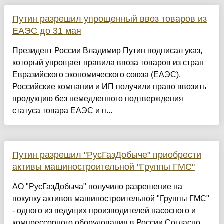
Путин разрешил упрощенный ввоз товаров из
ЕАЭС до 31 мая
Президент России Владимир Путин подписал указ,
который упрощает правила ввоза товаров из стран
Евразийского экономического союза (ЕАЭС).
Российские компании и ИП получили право ввозить
продукцию без немедленного подтверждения
статуса товара ЕАЭС и п...
Путин разрешил "РусГазДобыче" приобрести
активы машиностроительной "Группы ГМС"
АО "РусГазДобыча" получило разрешение на
покупку активов машиностроительной "Группы ГМС"
- одного из ведущих производителей насосного и
компрессорного оборудования в России.Согласно