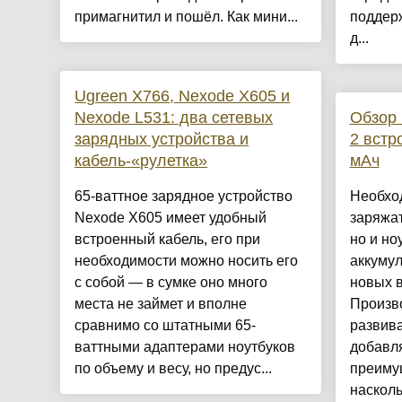
примагнитил и пошёл. Как мини...
поддер
д...
Ugreen X766, Nexode X605 и
Nexode L531: два сетевых
Обзор
зарядных устройства и
2 встр
кабель-«рулетка»
мАч
65-ваттное зарядное устройство
Необхо
Nexode X605 имеет удобный
заряжат
встроенный кабель, его при
но и но
необходимости можно носить его
аккуму
с собой — в сумке оно много
новых 
места не займет и вполне
Произв
сравнимо со штатными 65-
развива
ваттными адаптерами ноутбуков
добавл
по объему и весу, но предус...
преимущ
насколь