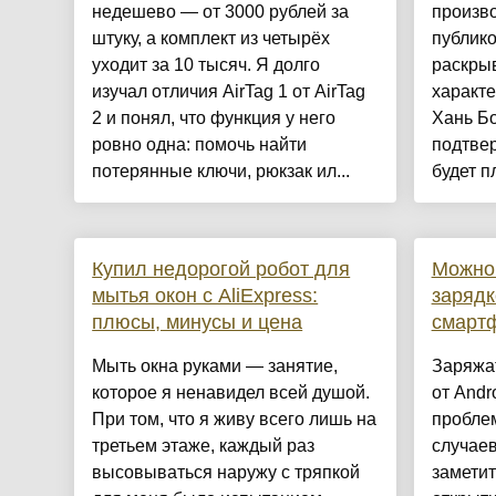
недешево — от 3000 рублей за
произво
штуку, а комплект из четырёх
публико
уходит за 10 тысяч. Я долго
раскры
изучал отличия AirTag 1 от AirTag
характ
2 и понял, что функция у него
Хань Бо
ровно одна: помочь найти
подтвер
потерянные ключи, рюкзак ил...
будет пл
Купил недорогой робот для
Можно 
мытья окон с AliExpress:
зарядк
плюсы, минусы и цена
смарт
Мыть окна руками — занятие,
Заряжат
которое я ненавидел всей душой.
от Andr
При том, что я живу всего лишь на
проблем
третьем этаже, каждый раз
случае
высовываться наружу с тряпкой
заметит