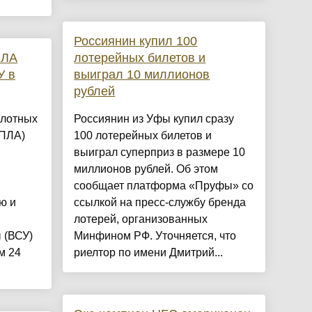
Россиянин купил 100
ПЛА
лотерейных билетов и
У в
выиграл 10 миллионов
рублей
илотных
Россиянин из Уфы купил сразу
БПЛА)
100 лотерейных билетов и
выиграл суперприз в размере 10
миллионов рублей. Об этом
сообщает платформа «Пруфы» со
ю и
ссылкой на пресс-службу бренда
лотерей, организованных
 (ВСУ)
Минфином РФ. Уточняется, что
м 24
риелтор по имени Дмитрий...