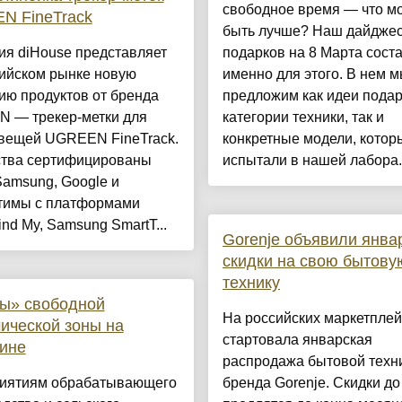
свободное время — что м
N FineTrack
быть лучше? Наш дайдже
ия diHouse представляет
подарков на 8 Марта сост
сийском рынке новую
именно для этого. В нем 
ию продуктов от бренда
предложим как идеи подар
 — трекер-метки для
категории техники, так и
 вещей UGREEN FineTrack.
конкретные модели, кото
ства сертифицированы
испытали в нашей лабора..
Samsung, Google и
тимы с платформами
ind My, Samsung SmartT...
Gorenje объявили янва
скидки на свою бытову
технику
ы» свободной
На российских маркетплей
ической зоны на
стартовала январская
ине
распродажа бытовой техн
иятиям обрабатывающего
бренда Gorenje. Скидки д