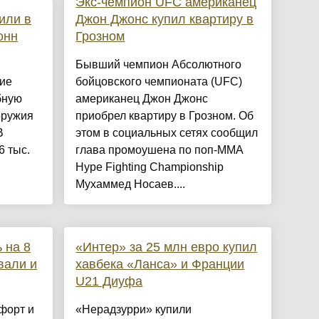
Экс-чемпион UFC американец
или в
Джон Джонс купил квартиру в
онн
Грозном
Бывший чемпион Абсолютного
кие
бойцовского чемпионата (UFC)
бную
американец Джон Джонс
оружия
приобрел квартиру в Грозном. Об
В
этом в социальных сетях сообщил
6 тыс.
глава промоушена по поп-ММА
Hype Fighting Championship
Мухаммед Носаев....
 на 8
«Интер» за 25 млн евро купил
вали и
хавбека «Ланса» и Франции
U21 Диуфа
форт и
«Нерадзурри» купили