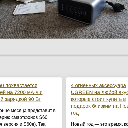
60 похвастается
4 огненных аксессуара
ей на 7200 мА·ч и
UGREEN на любой вкус
й зарядкой 90 Вт
которые стоит купить в
подарок близким на Но
конце месяца представит в
год
серию смартфонов S60
я версия и S60e). Так,
Новый год — это время, к