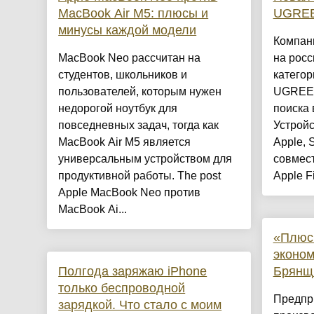
MacBook Air M5: плюсы и
UGREE
минусы каждой модели
Компан
MacBook Neo рассчитан на
на рос
студентов, школьников и
категор
пользователей, которым нужен
UGREEN
недорогой ноутбук для
поиска
повседневных задач, тогда как
Устрой
MacBook Air M5 является
Apple, 
универсальным устройством для
совмес
продуктивной работы. The post
Apple F
Apple MacBook Neo против
MacBook Ai...
«Плюс
эконом
Полгода заряжаю iPhone
Брянщ
только беспроводной
Предпр
зарядкой. Что стало с моим