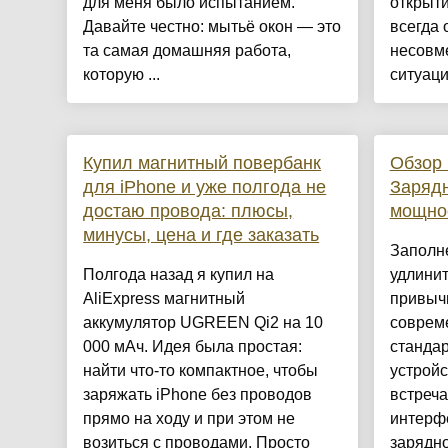
для меня было испытанием.
открыти
Давайте честно: мытьё окон — это
всегда 
та самая домашняя работа,
несовме
которую ...
ситуаци
Купил магнитный повербанк
Обзор
для iPhone и уже полгода не
Зарядн
достаю провода: плюсы,
мощно
минусы, цена и где заказать
Заполн
Полгода назад я купил на
удлинит
AliExpress магнитный
привыч
аккумулятор UGREEN Qi2 на 10
соврем
000 мАч. Идея была простая:
стандар
найти что-то компактное, чтобы
устройс
заряжать iPhone без проводов
встреч
прямо на ходу и при этом не
интерф
возиться с проводами. Просто
зарядно