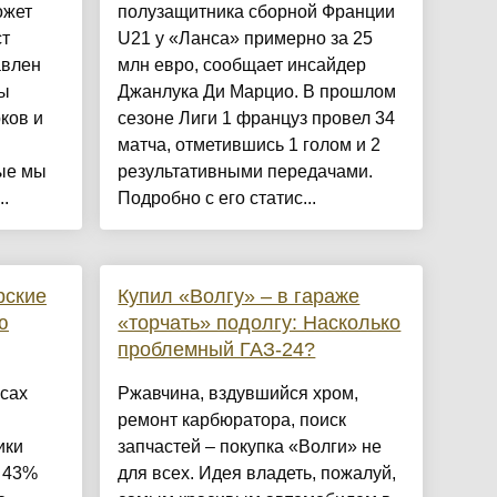
ожет
полузащитника сборной Франции
ст
U21 у «Ланса» примерно за 25
авлен
млн евро, сообщает инсайдер
мы
Джанлука Ди Марцио. В прошлом
ков и
сезоне Лиги 1 француз провел 34
матча, отметившись 1 голом и 2
рые мы
результативными передачами.
.
Подробно с его статис...
рские
Купил «Волгу» – в гараже
ю
«торчать» подолгу: Насколько
проблемный ГАЗ-24?
сах
Ржавчина, вздувшийся хром,
ремонт карбюратора, поиск
ики
запчастей – покупка «Волги» не
о 43%
для всех. Идея владеть, пожалуй,