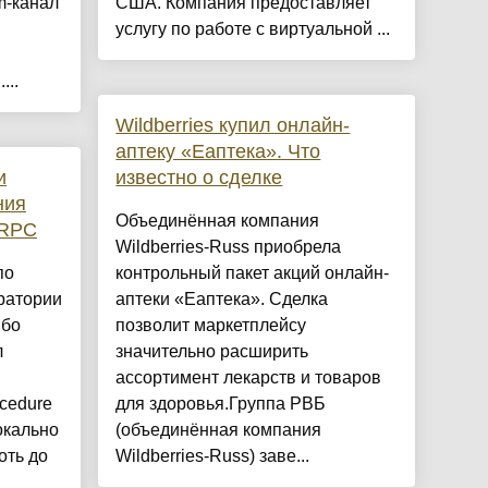
m-канал
США. Компания предоставляет
услугу по работе с виртуальной ...
...
Wildberries купил онлайн-
аптеку «Еаптека». Что
и
известно о сделке
ния
Объединённая компания
 RPC
Wildberries-Russ приобрела
по
контрольный пакет акций онлайн-
ратории
аптеки «Еаптека». Сделка
ибо
позволит маркетплейсу
л
значительно расширить
ассортимент лекарств и товаров
cedure
для здоровья.Группа РВБ
локально
(объединённая компания
оть до
Wildberries-Russ) заве...