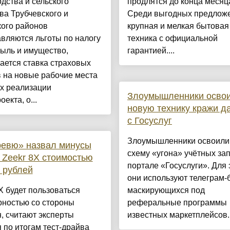
дства и сельского
продлятся до конца месяц
ва Трубчевского и
Среди выгодных предлож
кого районов
крупная и мелкая бытовая
вляются льготы по налогу
техника с официальной
ыль и имущество,
гарантией....
ается ставка страховых
 на новые рабочие места
х реализации
Злоумышленники осво
екта, о...
новую технику кражи д
с Госуслуг
Злоумышленники освоили
ревю» назвал минусы
схему «угона» учётных за
 Zeekr 8X стоимостью
портале «Госуслуги». Для 
 рублей
они используют телеграм-
X будет пользоваться
маскирующихся под
рностью со стороны
реферальные программы
, считают эксперты
известных маркетплейсов..
 по итогам тест-драйва