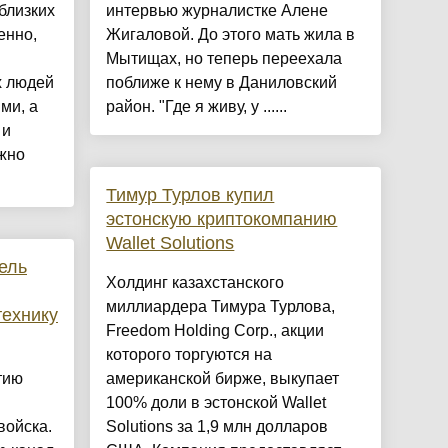
близких
интервью журналистке Алене
енно,
Жигаловой. До этого мать жила в
Мытищах, но теперь переехала
х людей
поближе к нему в Даниловский
ми, а
район. "Где я живу, у ......
 и
жно
Тимур Турлов купил
эстонскую криптокомпанию
Wallet Solutions
ель
Холдинг казахстанского
миллиардера Тимура Турлова,
ехнику
Freedom Holding Corp., акции
которого торгуются на
тию
американской бирже, выкупает
100% доли в эстонской Wallet
войска.
Solutions за 1,9 млн долларов