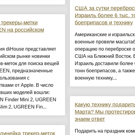
США за сутки переброс
Израиль более 6 тыс. т
трекеры-метки
боеприпасов и технику
N на российском
Американские и израильс
военные провели масшта
ия diHouse представляет
операцию по переброске 
ийском рынке новинки
США на Ближний Восток. 
в-меток для поиска вещей
Израиль доставили более 
EEN, предназначенные
тонн боеприпасов, а также
ользования с
военную технику....
твами от Apple. В число
ивших моделей вошли:
 Finder Mini 2, UGREEN
Какую технику подарить
Slim 2, UGREEN Fin...
Марта? Мы протестиро
знаем ответ
Подарить на праздник ком
линейка трекер-меток