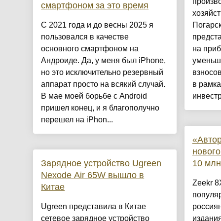
произво
смартфоном за это время
хозяйст
С 2021 года и до весны 2025 я
Погарс
пользовался в качестве
предста
основного смартфоном на
на приб
Андроиде. Да, у меня был iPhone,
уменьш
но это исключительно резервный
взносов
аппарат просто на всякий случай.
в рамка
В мае моей борьбе с Android
инвестро
пришел конец, и я благополучно
перешел на iPhon...
«Авто
нового
Зарядное устройство Ugreen
10 млн
Nexode Air 65W вышло в
Zeekr 8
Китае
популя
Ugreen представила в Китае
россиян
сетевое зарядное устройство
издания