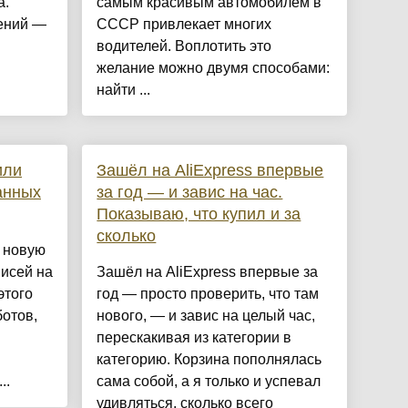
а.
самым красивым автомобилем в
ений —
СССР привлекает многих
водителей. Воплотить это
желание можно двумя способами:
найти ...
или
Зашёл на AliExpress впервые
анных
за год — и завис на час.
Показываю, что купил и за
сколько
 новую
писей на
Зашёл на AliExpress впервые за
этого
год — просто проверить, что там
ботов,
нового, — и завис на целый час,
перескакивая из категории в
категорию. Корзина пополнялась
..
сама собой, а я только и успевал
удивляться, сколько всего