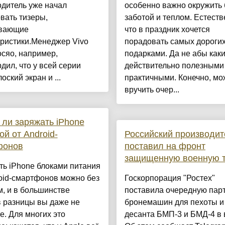
дитель уже начал
особенно важно окружить 
вать тизеры,
заботой и теплом. Естеств
вающие
что в праздник хочется
еристики.Менеджер Vivo
порадовать самых дороги
сяо, например,
подарками. Да не абы каки
дил, что у всей серии
действительно полезными
оский экран и ...
практичными. Конечно, мо
вручить очер...
ли заряжать iPhone
ой от Android-
Российский производит
фонов
поставил на фронт
защищенную военную т
ь iPhone блоками питания
oid-смартфонов можно без
Госкорпорация "Ростех"
, и в большинстве
поставила очередную пар
в разницы вы даже не
бронемашин для пехоты и
е. Для многих это
десанта БМП-3 и БМД-4 в 