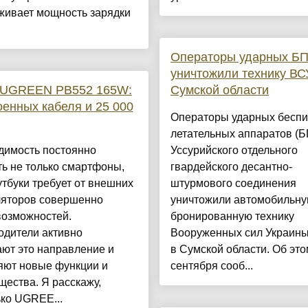
живает мощность зарядки
Операторы ударных Б
уничтожили технику ВС
 UGREEN PB552 165W:
Сумской области
оенных кабеля и 25 000
Операторы ударных бесп
летательных аппаратов (
димость постоянно
Уссурийского отдельного
ь не только смартфоны,
гвардейского десантно-
утбуки требует от внешних
штурмового соединения
ляторов совершенно
уничтожили автомобильну
возможностей.
бронированную технику
одители активно
Вооруженных сил Украины
ют это направление и
в Сумской области. Об это
яют новые функции и
сентября сооб...
ества. Я расскажу,
ко UGREE...