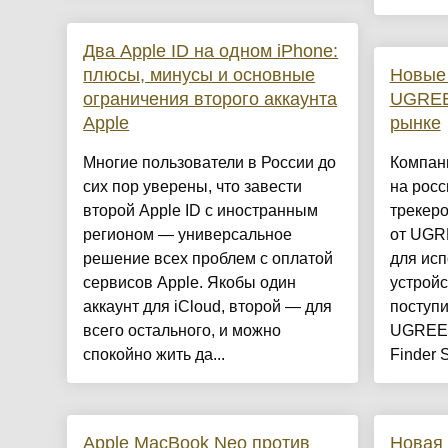
Два Apple ID на одном iPhone:
плюсы, минусы и основные
Новые 
ограничения второго аккаунта
UGREE
Apple
рынке
Многие пользователи в России до
Компан
сих пор уверены, что завести
на росс
второй Apple ID с иностранным
трекеро
регионом — универсальное
от UGR
решение всех проблем с оплатой
для исп
сервисов Apple. Якобы один
устройс
аккаунт для iCloud, второй — для
поступ
всего остального, и можно
UGREEN
спокойно жить да...
Finder 
Apple MacBook Neo против
Новая 