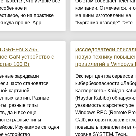
е: кажется, что у Apple всё
Об этом сообщает Telegra
особенное и
компании. Отмечается, что
стимое, но на практике
машины изготовлены на
я куда проще. App...
"Курганмашзаводе". "Это ...
 UGREEN Х765.
Исследователи описал
ое GaN устройство с
новую технику повыше
стью 100 Вт
привилегий в Windows
енные зарядками
Эксперт центра сервисов 
ели часто становятся
кибербезопасности «Лабо
ной картиной
Касперского» Хайдар Каб
енных картин. Разные
(Haydar Kabibo) обнаружи
ты, разные типы
уязвимость в архитектуре
тв, да и все еще
Windows RPC (Remote Pro
аются разные типы
Call), которая позволяет 
ейсов. Изучаемое сегодня
повышать привилегии впл
е устройство
уровня SYSTEM. Техн...