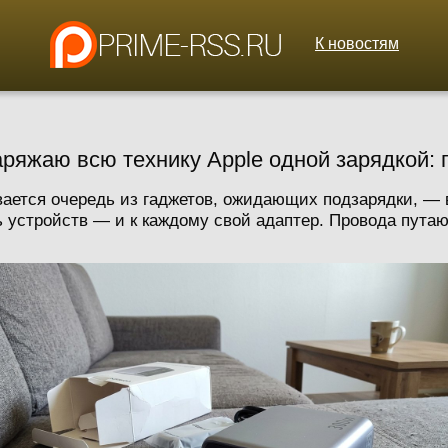
К новостям
яжаю всю технику Apple одной зарядкой: 
вается очередь из гаджетов, ожидающих подзарядки, — в
 устройств — и к каждому свой адаптер. Провода путаютс