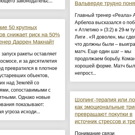
ющего законодательс...
Вальверде трудно поня
Главный тренер «Реала» 
Арбелоа высказался о поб
ие 50 крупных
« Атлетико » (3:2) в 29-м т
ов снижает риск на 50%
Лиги . «Я доволен, мы сде
енер Даррен Макнайт
что должны были – выигр
матч. Еще один шаг – мы
запуск ракеты оставляет
продолжаем борьбу. Кома
космосе, и за десятилетия
хорошей форме. Матч был
ед превратился в плотное
непрост...
устаревших объектов,
их над Землёй со
тями, сопоставимыми с
итными. Однако новые
Шопинг-терапия или ло
ования показывают:
как эмоциональные три
я угроза исходи...
превращают покупки в
источник стрессов и тр
Понимание связи