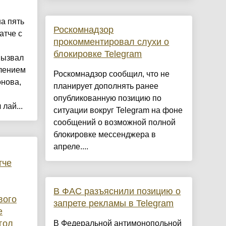
а пять
Роскомнадзор
атче с
прокомментировал слухи о
блокировке Telegram
вызвал
алением
Роскомнадзор сообщил, что не
онова,
планирует дополнять ранее
опубликованную позицию по
лай...
ситуации вокруг Telegram на фоне
сообщений о возможной полной
блокировке мессенджера в
апреле....
тче
В ФАС разъяснили позицию о
вого
запрете рекламы в Telegram
е
гол
В Федеральной антимонопольной