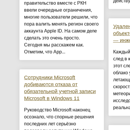
действу
правительство вместе с РКН
ввели очередные ограничения,
многие пользователи решили, что
пора валить менять регион своего
Удален
аккаунта Apple ID. На самом деле
объект
сделать это очень просто.
— инж
Сегодня мы расскажем как.
Отметим, что App...
Каждый 
след в 
этот сл
облако 
Сотрудники Microsoft
летающ
добиваются отказа от
скорос
обязательной учетной записи
метеор
Microsoft в Windows 11
исслед
реальна
Руководство Microsoft наконец
осознало, что спорные решения
последних лет серьёзно