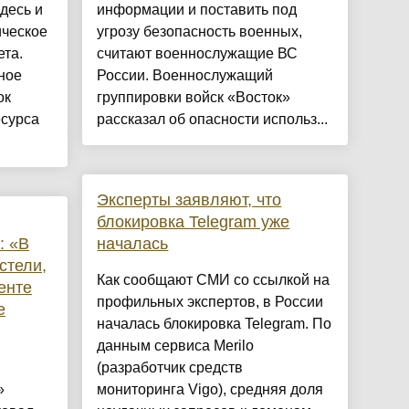
здесь и
информации и поставить под
ическое
угрозу безопасность военных,
та.
считают военнослужащие ВС
ное
России. Военнослужащий
ок
группировки войск «Восток»
есурса
рассказал об опасности использ...
Эксперты заявляют, что
блокировка Telegram уже
: «В
началась
стели,
Как сообщают СМИ со ссылкой на
ренте
профильных экспертов, в России
е
началась блокировка Telegram. По
данным сервиса Merilo
(разработчик средств
»
мониторинга Vigo), средняя доля