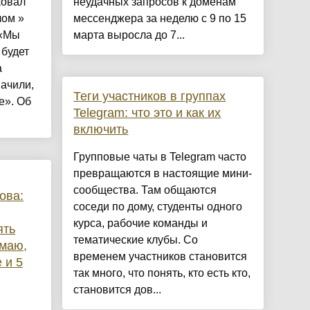
ковал
неудачных запросов к доменам
лом »
мессенджера за неделю с 9 по 15
 «Мы
марта выросла до 7...
 будет
а
начили,
Теги участников в группах
е». Об
Telegram: что это и как их
включить
Групповые чаты в Telegram часто
превращаются в настоящие мини-
сообщества. Там общаются
ова:
соседи по дому, студенты одного
курса, рабочие команды и
ять
тематические клубы. Со
имаю,
временем участников становится
 и 5
так много, что понять, кто есть кто,
становится дов...