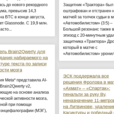
сь до нового рекордного
Защитник «Трактора» был
ма, превысив 14,3
оштрафован и отстранен н
а BTC в конце августа,
матчей за толчок судьи в м
т Glassnode. С 19,9 млн.
«Автомобилистом» (3:5) –
асто...
Большой резонанс также 
эпизод с 20-минутным уд
защитника «Трактора» Др
который в матче с
ель Brain2Qwerty для
«Автомобилистом» уронил 
дания набираемого на
туре текста по записи
ости мозга
ЭСК поддержала все
я Meta* представила AI-
решения Фролова в ма
Brain2Qwerty v2,
«Ахмат» – «Спартак»:
яющую на основе анализа
пенальти за руку Ву,
ческой активности мозга,
неназначение 11-метро
нной при помощи
на Литвинове, удалени
оэнцефалографии (МЭГ),
Касинтуры и победный 