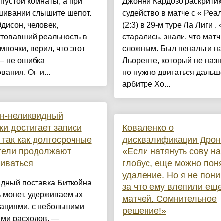
пустой комнаты, а при
Джонни Кардозо раскрити
шивании слышите шепот.
судейство в матче с « Реа
дисон, человек,
(2:3) в 29-м туре Ла Лиги .
нтовавший реальность в
старались, знали, что матч
мпочки, верил, что этот
сложным. Был пенальти н
— не ошибка
Льоренте, который не наз
вания. Он и...
но нужно двигаться дальш
арбитре Хо...
йн-неликвидный
ки достигает записи
Коваленко о
, так как долгосрочные
дисквалификации Дрон
тели продолжают
«Если натянуть сову на
иваться
глобус, еще можно пон
удаление. Но я не пон
идный поставка Биткойна
за что ему влепили еще
ь монет, удерживаемых
матчей. Сомнительное
зациями, с небольшими
решение!»
ями расходов, —