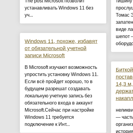
The post Microsoft позволит
тишину 
устанавливать Windows 11 без
прослу
уч...
Томас Э
запате
виде ла
шепот 
Windows 11, похоже, избавят
оборудо
от обязательной учетной
записи Microsoft
В Microsoft изучают возможность
Битко
упростить установку Windows 11.
постав
Если всё пройдет хорошо, то в
14,3 м
будущем разрешат создавать
держа
локальную учетную запись без
накапл
обязательного входа в аккаунт
Microsoft.Сейчас при настройке
неликв
Windows 11 требуется
— част
подключение к Инт...
органи
истори