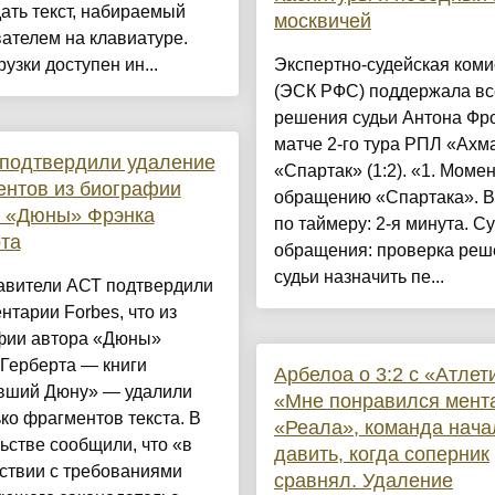
ать текст, набираемый
москвичей
ателем на клавиатуре.
рузки доступен ин...
Экспертно-судейская коми
(ЭСК РФС) поддержала вс
решения судьи Антона Фр
матче 2-го тура РПЛ «Ахм
подтвердили удаление
«Спартак» (1:2). «1. Момен
нтов из биографии
обращению «Спартака». 
а «Дюны» Фрэнка
по таймеру: 2-я минута. Су
та
обращения: проверка реш
судьи назначить пе...
авители АСТ подтвердили
нтарии Forbes, что из
фии автора «Дюны»
Герберта — книги
Арбелоа о 3:2 с «Атлет
вший Дюну» — удалили
«Мне понравился мент
ко фрагментов текста. В
«Реала», команда нача
ьстве сообщили, что «в
давить, когда соперник
ствии с требованиями
сравнял. Удаление