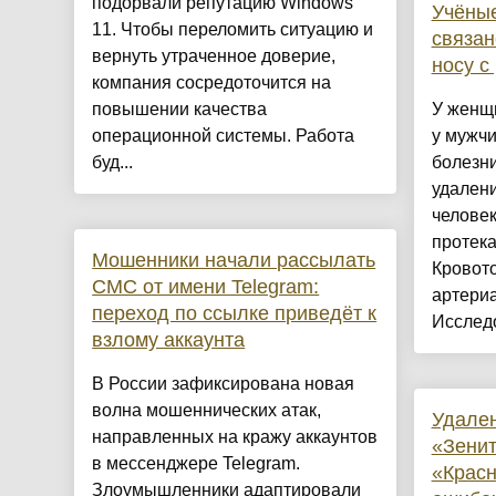
подорвали репутацию Windows
Учёные
11. Чтобы переломить ситуацию и
связан
вернуть утраченное доверие,
носу с
компания сосредоточится на
повышении качества
У женщи
операционной системы. Работа
у мужчи
буд...
болезни
удалени
человек
протека
Мошенники начали рассылать
Кровото
СМС от имени Telegram:
артери
переход по ссылке приведёт к
Исследо
взлому аккаунта
В России зафиксирована новая
волна мошеннических атак,
Удале
направленных на кражу аккаунтов
«Зенит
в мессенджере Telegram.
«Крас
Злоумышленники адаптировали