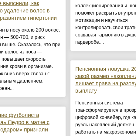
 выяснили, как
коллекционирования и шо
о удаление волос в
поможет раскрыть внутре
 развитием гипертонии
мотивации и научиться
контролировать свои трат
н в носу около 200 волос,
создавая гармонию в душе
н — 500-700, и риск
гардеробе....
 выше. Оказалось, что при
и волос из носа —
 повышает скорость
ния крови в организме.
Пенсионная ловушка 2
к вниз-вверх связан с
какой размер накоплен
альным давлением.
лишает права на разов
ван...
выплату
Пенсионная система
трансформируется в проз
ние футболиста
цифровой конвейер, где 
а» Педро в матче с
рубль накоплений должен
нодаром» признали
работать на макроэконом