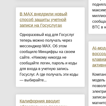
подняла
максиму
В MAX внедрили новый
миллион
способ защиты учетной
сообщае
записи на Госуслугах
BTC в н
Одноразовый код для Госуслуг
теперь можно получать через
мессенджер MAX. Об этом
AI-мод
сообщило Минцифры на своем
воссоз
сайте. «Никому никогда не
клавиа
сообщайте логин, пароль и коды
активн
для входа в учетную запись
Госуслуг. А где получать эти коды
Компани
— выбирайте...
модель 
позвол
электри
записа
Калифорния вводит
магнит