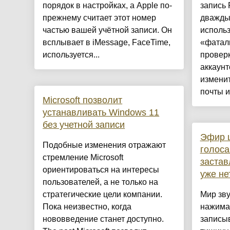
порядок в настройках, а Apple по-
запись 
прежнему считает этот номер
дважды
частью вашей учётной записи. Он
исполь
всплывает в iMessage, FaceTime,
«фатал
используется...
провер
аккаун
изменит
почты и
Microsoft позволит
устанавливать Windows 11
без учетной записи
Эфир 
Подобные изменения отражают
голоса
стремление Microsoft
застав
ориентироваться на интересы
уже не
пользователей, а не только на
стратегические цели компании.
Мир зву
Пока неизвестно, когда
нажимае
нововведение станет доступно.
записы