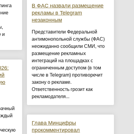
В ФАС назвали размещение
пинга
рекламы в Telegram
нние
незаконным
ы,
Представители Федеральной
 и
антимонопольной службы (ФАС)
неожиданно сообщили СМИ, что
размещение рекламных
интеграций на площадках с
026:
ограниченным доступом (в том
ий
числе в Telegram) противоречит
ую
закону о рекламе.
Ответственность грозит как
рекламодателя...
рачный
каждый
Глава Минцифры
прокомментировал
ическую