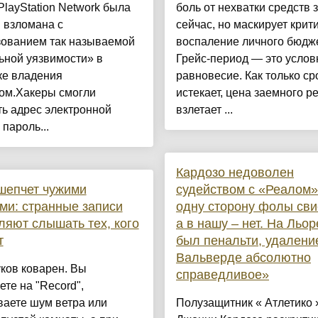
PlayStation Network была
боль от нехватки средств 
 взломана с
сейчас, но маскирует крит
зованием так называемой
воспаление личного бюдже
ьной уязвимости» в
Грейс-период — это услов
ке владения
равновесие. Как только ср
том.Хакеры смогли
истекает, цена заемного р
ь адрес электронной
взлетает ...
 пароль...
Кардозо недоволен
шепчет чужими
судейством с «Реалом»
ми: странные записи
одну сторону фолы сви
ляют слышать тех, кого
а в нашу – нет. На Льо
т
был пенальти, удалени
Вальверде абсолютно
ков коварен. Вы
справедливое»
те на "Record",
ваете шум ветра или
Полузащитник « Атлетико 