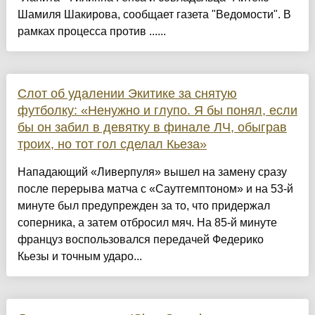
Шамиля Шакирова, сообщает газета "Ведомости". В
рамках процесса против ......
Слот об удалении Экитике за снятую
футболку: «Ненужно и глупо. Я бы понял, если
бы он забил в девятку в финале ЛЧ, обыграв
троих, но тот гол сделал Кьеза»
Нападающий «Ливерпуля» вышел на замену сразу
после перерыва матча с «Саутгемптоном» и на 53-й
минуте был предупрежден за то, что придержал
соперника, а затем отбросил мяч. На 85-й минуте
француз воспользовался передачей Федерико
Кьезы и точным ударо...