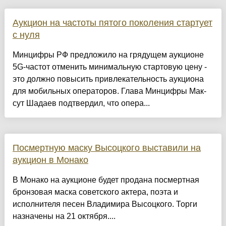
Аукцион на частоты пятого поколения стартует
с нуля
Мин­циф­ры РФ пред­ло­жило на гря­дущем аук­цио­не
5G-час­тот от­ме­нить ми­нималь­ную стар­то­вую це­ну -
это дол­жно по­высить прив­ле­катель­ность аук­цио­на
для мо­биль­ных опе­рато­ров. Гла­ва Мин­циф­ры Мак­
сут Ша­даев под­твер­дил, что опе­ра...
Посмертную маску Высоцкого выставили на
аукцион в Монако
В Монако на аукционе будет продана посмертная
бронзовая маска советского актера, поэта и
исполнителя песен Владимира Высоцкого. Торги
назначены на 21 октября....