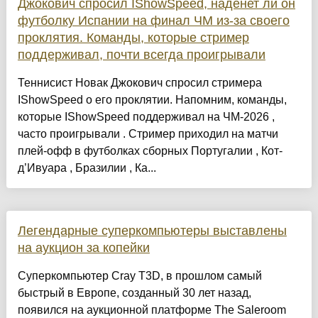
Джокович спросил IShowSpeed, наденет ли он
футболку Испании на финал ЧМ из-за своего
проклятия. Команды, которые стример
поддерживал, почти всегда проигрывали
Теннисист Новак Джокович спросил стримера
IShowSpeed о его проклятии. Напомним, команды,
которые IShowSpeed поддерживал на ЧМ-2026 ,
часто проигрывали . Стример приходил на матчи
плей-офф в футболках сборных Португалии , Кот-
д’Ивуара , Бразилии , Ка...
Легендарные суперкомпьютеры выставлены
на аукцион за копейки
Суперкомпьютер Cray T3D, в прошлом самый
быстрый в Европе, созданный 30 лет назад,
появился на аукционной платформе The Saleroom