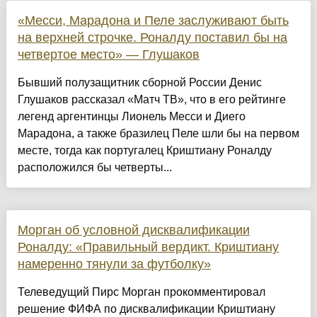
«Месси, Марадона и Пеле заслуживают быть
на верхней строчке. Роналду поставил бы на
четвертое место» — Глушаков
Бывший полузащитник сборной России Денис
Глушаков рассказал «Матч ТВ», что в его рейтинге
легенд аргентинцы Лионель Месси и Диего
Марадона, а также бразилец Пеле шли бы на первом
месте, тогда как португалец Криштиану Роналду
расположился бы четверты...
Морган об условной дисквалификации
Роналду: «Правильный вердикт. Криштиану
намеренно тянули за футболку»
Телеведущий Пирс Морган прокомментировал
решение ФИФА по дисквалификации Криштиану