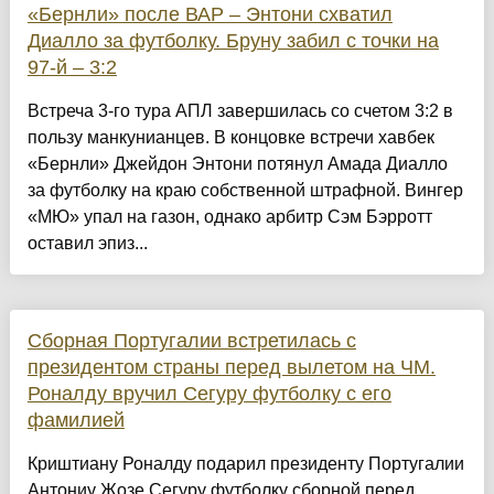
«Бернли» после ВАР – Энтони схватил
Диалло за футболку. Бруну забил с точки на
97-й – 3:2
Встреча 3-го тура АПЛ завершилась со счетом 3:2 в
пользу манкунианцев. В концовке встречи хавбек
«Бернли» Джейдон Энтони потянул Амада Диалло
за футболку на краю собственной штрафной. Вингер
«МЮ» упал на газон, однако арбитр Сэм Бэрротт
оставил эпиз...
Сборная Португалии встретилась с
президентом страны перед вылетом на ЧМ.
Роналду вручил Сегуру футболку с его
фамилией
Криштиану Роналду подарил президенту Португалии
Антониу Жозе Сегуру футболку сборной перед