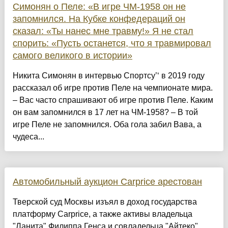
Симонян о Пеле: «В игре ЧМ-1958 он не
запомнился. На Кубке конфедераций он
сказал: «Ты нанес мне травму!» Я не стал
спорить: «Пусть останется, что я травмировал
самого великого в истории»
Никита Симонян в интервью Спортсу’‘ в 2019 году
рассказал об игре против Пеле на чемпионате мира.
– Вас часто спрашивают об игре против Пеле. Каким
он вам запомнился в 17 лет на ЧМ-1958? – В той
игре Пеле не запомнился. Оба гола забил Вава, а
чудеса...
Автомобильный аукцион Carprice арестован
Тверской суд Москвы изъял в доход государства
платформу Carprice, а также активы владельца
"Ланита" Филиппа Генса и совладельца "Айтеко"