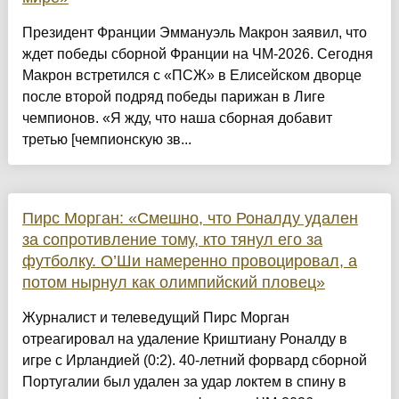
Президент Франции Эммануэль Макрон заявил, что
ждет победы сборной Франции на ЧМ-2026. Сегодня
Макрон встретился с «ПСЖ» в Елисейском дворце
после второй подряд победы парижан в Лиге
чемпионов. «Я жду, что наша сборная добавит
третью [чемпионскую зв...
Пирс Морган: «Смешно, что Роналду удален
за сопротивление тому, кто тянул его за
футболку. О’Ши намеренно провоцировал, а
потом нырнул как олимпийский пловец»
Журналист и телеведущий Пирс Морган
отреагировал на удаление Криштиану Роналду в
игре с Ирландией (0:2). 40-летний форвард сборной
Португалии был удален за удар локтем в спину в