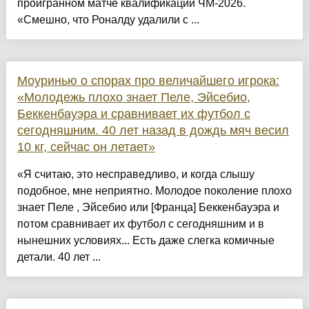
проигранном матче квалификации ЧМ-2026.
«Смешно, что Роналду удалили с ...
Моуринью о спорах про величайшего игрока:
«Молодежь плохо знает Пеле, Эйсебио,
Беккенбауэра и сравнивает их футбол с
сегодняшним. 40 лет назад в дождь мяч весил
10 кг, сейчас он летает»
«Я считаю, это несправедливо, и когда слышу
подобное, мне неприятно. Молодое поколение плохо
знает Пеле , Эйсебио или [Франца] Беккенбауэра и
потом сравнивает их футбол с сегодняшним и в
нынешних условиях... Есть даже слегка комичные
детали. 40 лет ...