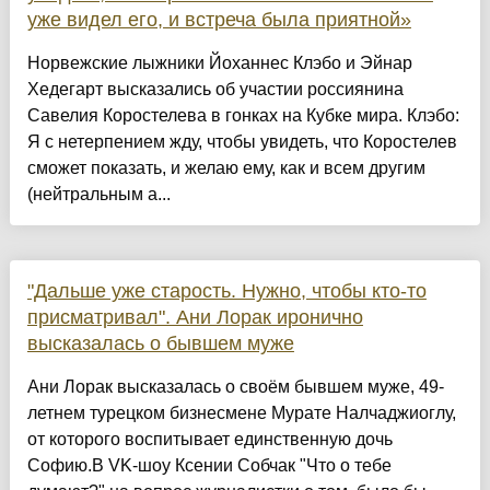
уже видел его, и встреча была приятной»
Норвежские лыжники Йоханнес Клэбо и Эйнар
Хедегарт высказались об участии россиянина
Савелия Коростелева в гонках на Кубке мира. Клэбо:
Я с нетерпением жду, чтобы увидеть, что Коростелев
сможет показать, и желаю ему, как и всем другим
(нейтральным а...
"Дальше уже старость. Нужно, чтобы кто-то
присматривал". Ани Лорак иронично
высказалась о бывшем муже
Ани Лорак высказалась о своём бывшем муже, 49-
летнем турецком бизнесмене Мурате Налчаджиоглу,
от которого воспитывает единственную дочь
Софию.В VK-шоу Ксении Собчак "Что о тебе