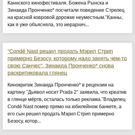
Каннского кинофестиваля. Божена Рынска и
Зинаида Пронченко* посчитали поведение Стрелец
на красной ковровой дорожке неуместным."Канны,
как я уже объясняла, это иерархич...
"Condé Nast решил продать Мэрил Стрип
примерно Безосу, которому надо занять чем-то
свою Санчес". Зинаида Пронченко* снова
раскритиковала глянец
Кинокритик Зинаида Пронченко* в рецензии на
картину "Дьявол носит Prada 2" заявила, что креатив
в глянце мёртв, осталась только реклама."Владелец
Condé Nast помер прямо на юбилейном банкете, а
его сын решил продать Мэрил Стрип примерно
Безосу, котор...