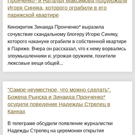
Пронченко* и Наталья Максимова поддержали
Игоря Синяка, которого ограбили в его
парижской квартире
Кинокритик Зинаида Пронченко* выразила
сочувствие скандальному блогеру Игорю Синяку,
которого накануне ограбили в собственной квартире
в Париже. Вчера он рассказал, что к нему ворвались
злоумышленники и, угрожая оружием, похитили
люксовые вещи общей...
"Самое неуместное, что можно сделать".
Божена Рынска и Зинаида Пронченко*
осудили поведение Надежды Стрелец в
Каннах
В телеграме обсудили появление журналистки
Надежды Стрелец на церемонии открытия