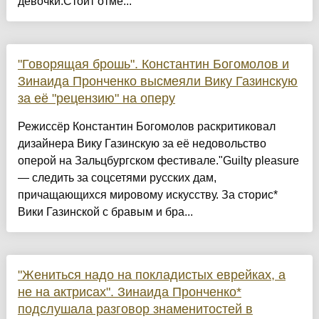
девочки.Стоит отме...
"Говорящая брошь". Константин Богомолов и
Зинаида Пронченко высмеяли Вику Газинскую
за её "рецензию" на оперу
Режиссёр Константин Богомолов раскритиковал
дизайнера Вику Газинскую за её недовольство
оперой на Зальцбургском фестивале."Guilty pleasure
— следить за соцсетями русских дам,
причащающихся мировому искусству. За сторис*
Вики Газинской с бравым и бра...
"Жениться надо на покладистых еврейках, а
не на актрисах". Зинаида Пронченко*
подслушала разговор знаменитостей в