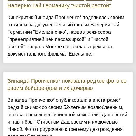
Валерию Гай Германику "чистой рвотой"
Кинокритик Зинаида Пронченко* поделилась своим
отзывом на документальный фильм Валерии Гай
Германики "Емельяненко", назвав режиссера
"пренеприятнейшей пассажиркой" и "чистой
рвотой".Вчера в Москве состоялась премьера
документального фильма "Емельяне...
Зинаида Пронченко* показала редкое фото со
своим бойфрендом и их дочерью
Зинаида Пронченко* опубликовала в инстаграме*
редкий снимок со своим 52-летним возлюбленным,
основателем инвестиционной компании "Дашевский
и партнёры" Стивеном Дашевским и их дочерью
Ниной. Фото приурочено к третьему дню рождения