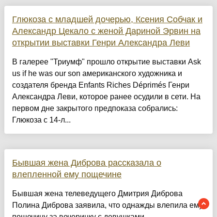
Глюкоза с младшей дочерью, Ксения Собчак и
Александр Цекало с женой Дариной Эрвин на
открытии выставки Генри Александра Леви
В галерее "Триумф" прошло открытие выставки Ask
us if he was our son американского художника и
создателя бренда Enfants Riches Déprimés Генри
Александра Леви, которое ранее осудили в сети. На
первом дне закрытого предпоказа собрались:
Глюкоза с 14-л...
Бывшая жена Диброва рассказала о
влепленной ему пощечине
Бывшая жена телеведущего Дмитрия Диброва
Полина Диброва заявила, что однажды влепила ему
пощечину за вечеринку с девушками.