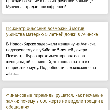
проходит лечение в психиатрической больнице.
Мужчина страдает шизофренией....
Психиатр объяснил возможный мотив
убийства матерью 5-летней дочки в Ачинске
В Новосибирске задержали женщину из Ачинска,
подозреваемую в убийстве 5-летней дочери.
Психиатр Шуров прокомментировал слова
женщины, объяснившей, что пошла на это из
неприязни к мужу. Подробности - эксклюзивно на
aif.ru....
Финансовые пирамиды рушатся, как песчаные
замки: почему 7 000 жертв не видели трещин в
обещаниях