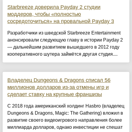
Starbreeze доверила Payday 2 студии
моддеров, чтобы «полностью
сосредоточиться» на провальной Payday 3
Разработчики из шведской Starbreeze Entertainment
анонсировали следующую главу в истории Payday 2
— дальнейшим развитием вышедшего в 2012 году
кооперативного шутера займётся другая студия....
Владелец Dungeons & Dragons списал 56
миллионов долларов из-за отмены игр и
сделает ставку на крупные франшизы
С 2018 года американский холдинг Hasbro (владелец
Dungeons & Dragons, Magic: The Gathering) вложил в
развитие своего видеоигрового направления более
миллиарда долларов, однако инвестиции не спешат