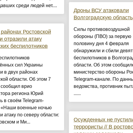
авших среди людей нет....
Дроны ВСУ атаковали
Волгоградскую область
Силы противовоздушной
 районах Ростовской
обороны (ПВО) за первую
и отразили атаку
половину дня 4 февраля
ких беспилотников
обнаружили и сбили девят
еспилотников
беспилотников в Волгогра
ённых сил Украины
области. Об этом сообщил
и в двух районах
министерство обороны Ро
кой области. Об этом 7
Telegram-канале. По данн
 сообщил врио
ведомства, противник пыт
атора региона Юрий
......
 в своём Telegram-
. «Наши военные ночью
и атаку по северу области:
Осужденных не пустили
овском и Ми...
террористы // В ростов