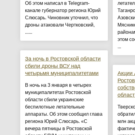
Об этом написал в Telegram-
летате
канале губернатор региона Юрий
Таганро
Слюсарь. Чиновник уточнил, что
Азовски
дроны атаковали Чертковский,
Мясник
......
районам
этом со
...
За ночь в Ростовской области
сбили дроны ВСУ над
четырьмя муниципалитетами
Акции 
Ростов
В ночь на 3 января в четырех
собств
муниципалитетах Ростовской
област
области сбили украинские
беспилотные летательные
Тверско
аппараты. Об этом сообщил глава
обрати
региона Юрий Слюсарь. «С
млн акц
вечера пятницы в Ростовской
фактич