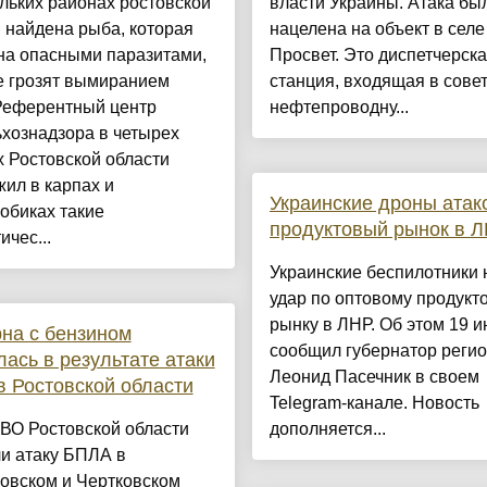
льких районах ростовской
власти Украины. Атака бы
 найдена рыба, которая
нацелена на объект в селе
на опасными паразитами,
Просвет. Это диспетчерск
е грозят вымиранием
станция, входящая в сове
Референтный центр
нефтепроводну...
хознадзора в четырех
 Ростовской области
ил в карпах и
Украинские дроны атак
обиках такие
продуктовый рынок в 
ичес...
Украинские беспилотники 
удар по оптовому продукт
рынку в ЛНР. Об этом 19 
на с бензином
сообщил губернатор реги
лась в результате атаки
Леонид Пасечник в своем
 Ростовской области
Telegram-канале. Новость
ВО Ростовской области
дополняется...
и атаку БПЛА в
овском и Чертковском