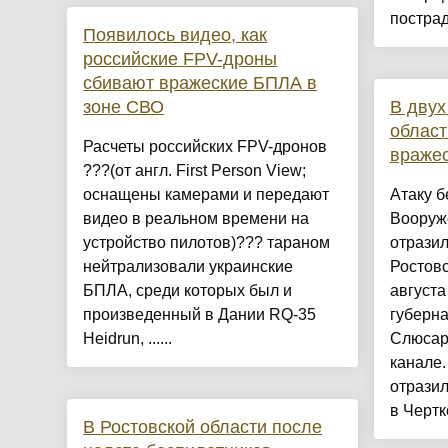
пострад
Появилось видео, как
российские FPV-дроны
сбивают вражеские БПЛА в
зоне СВО
В двух
област
Расчеты российских FPV-дронов
вражес
???(от англ. First Person View;
оснащены камерами и передают
Атаку б
видео в реальном времени на
Вооруж
устройство пилотов)??? тараном
отразил
нейтрализовали украинские
Ростовс
БПЛА, среди которых был и
августа
произведенный в Дании RQ-35
губерн
Heidrun, ......
Слюсарь
канале
отразил
в Чертк
В Ростовской области после