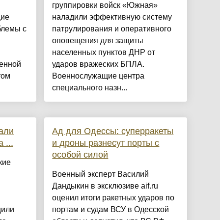
группировки войск «Южная»
щие
наладили эффективную систему
блемы с
патрулирования и оперативного
оповещения для защиты
населенных пунктов ДНР от
оенной
ударов вражеских БПЛА.
том
Военнослужащие центра
специального назн...
али
Ад для Одессы: суперракеты
 ...
и дроны разнесут порты с
особой силой
кие
Военный эксперт Василий
Дандыкин в эксклюзиве aif.ru
оценил итоги ракетных ударов по
щили
портам и судам ВСУ в Одесской