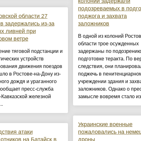
колонии задержали
подозреваемых в подго
овской области 27
поджога и захвата
в задержались из-за
заложников
х ливней при
В одной из колоний Росто
овом ветре
области трое осужденных
ние тяговой подстанции и
задержаны по подозрению
ических устройств
подготовке теракта. По ве
рования движения поездов
следствия, они планирова
ло в Ростове-на-Дону из-
поджечь в пенитенциарно
ного дождя и ураганного
учреждении здания и захв
сообщает пресс-служба
заложников. Однако о пре
-Кавказской железной
замысле вовремя стало изв
..
Украинские военные
ствия атаки
пожаловались на неме
отников на Батайск в
дроны