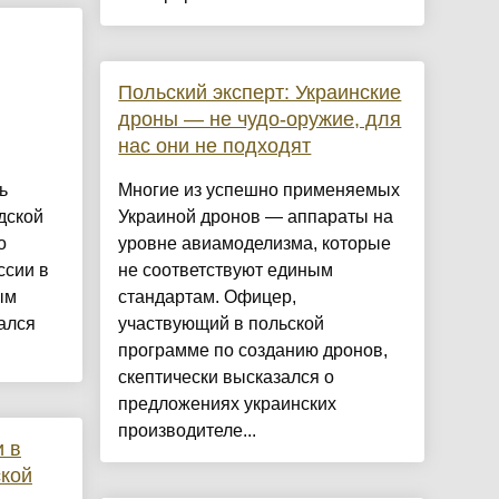
Польский эксперт: Украинские
дроны — не чудо-оружие, для
нас они не подходят
ь
Многие из успешно применяемых
дской
Украиной дронов — аппараты на
о
уровне авиамоделизма, которые
ссии в
не соответствуют единым
ым
стандартам. Офицер,
ался
участвующий в польской
программе по созданию дронов,
скептически высказался о
предложениях украинских
производителе...
 в
ской