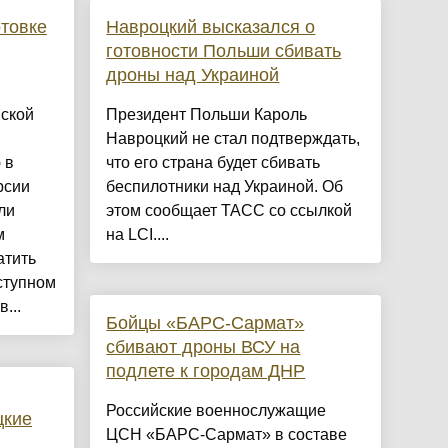
товке
Навроцкий высказался о
готовности Польши сбивать
дроны над Украиной
вской
Президент Польши Кароль
Навроцкий не стал подтверждать,
 в
что его страна будет сбивать
рсии
беспилотники над Украиной. Об
ли
этом сообщает ТАСС со ссылкой
м
на LCI....
атить
ступном
...
Бойцы «БАРС-Сармат»
сбивают дроны ВСУ на
подлете к городам ДНР
Российские военнослужащие
цкие
ЦСН «БАРС-Сармат» в составе