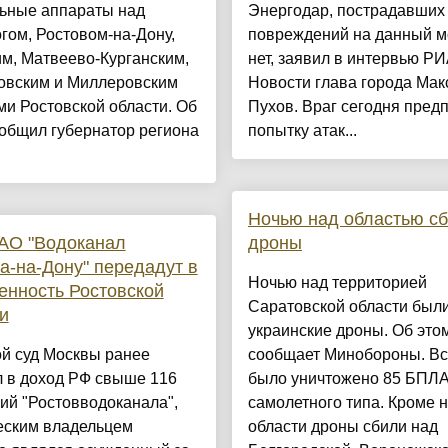
льные аппараты над
Энергодар, пострадавших
гом, Ростовом-на-Дону,
повреждений на данный 
м, Матвеево-Курганским,
нет, заявил в интервью Р
овским и Миллеровским
Новости глава города Мак
и Ростовской области. Об
Пухов. Враг сегодня пред
общил губернатор региона
попытку атак...
Ночью над областью с
АО "Водоканал
дроны
а-на-Дону" передадут в
Ночью над территорией
енность Ростовской
Саратовской области был
и
украинские дроны. Об это
й суд Москвы ранее
сообщает Минобороны. Вс
л в доход РФ свыше 116
было уничтожено 85 БПЛ
ий "Ростовводоканала",
самолетного типа. Кроме 
еским владельцем
области дроны сбили над