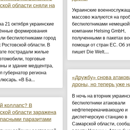
ской области сняли на
Украинские военнослужа
массово жалуются на про
на 21 октября украинские
беспилотниками немецкой
ённые формирования
компании Helsing GmbH,
ли беспилотниками город
полученными в пакетах в
 Ростовской области. В
помощи от стран ЕС. Об э
тате пострадали жилые
пишет Die Welt....
втомобили, торговые
ны и здание медцентра,
л губернатор региона
«Дружбу» снова атаков
юсарь. «В Ба...
дроны, но теперь уже на
В ночь на вторник украинс
беспилотники атаковали
й коллапс? В
нефтеперекачивающую и
ской области заражена
диспетчерскую станцию в
опасными паразитами
Самарской области, сооб