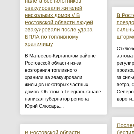
налета беспилотников
эвакуировали жителей
нескольких домов // В
В Рост
Ростовской области людей
поездо
эвакуировали после удара
сильны
БПЛА по топливному
шторм
хранилищу
Отключе
В Матвеево-Курганском районе
автомат
Ростовской области из-за
регули
возгорания топливного
произош
хранилища эвакуировали
за силь
жильцов некоторых частных
ветра, 
домов. Об этом в Telegram-канале
Северо
написал губернатор региона
дороги..
Юрий Слюсарь....
Послед
В Ростовской области
беспил