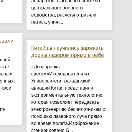
й,
аппаратов. Согласно сводке из
центрального военного
ведомства, расчеты отразили
натиск, уничт...
овали
Китайцы научились заряжать
дроны лазером прямо в небе
одной
тате
«Дозаправка
льных
светом»Исследователи из
женных
Университета гражданской
 трое
авиации Китая представили
экспериментальную технологию,
которая позволяет передавать
am-
электроэнергию беспилотникам с
помощью лазерного луча прямо
во время полета.Изображение
сгенерировано G...