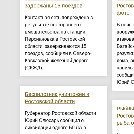
задержаны 15 поездов
Ростов
фото
Контактная сеть повреждена в
результате постороннего
В ночь 
вмешательства на станции
вооруж
Персиановка в Ростовской
атакова
области, задерживаются 15
Батайск
поездов, сообщили в Северо-
резуль
Кавказской железной дороге
дома, а
(СКЖД)....
павильо
сообщи
Юрий Сл
Беспилотник уничтожен в
Ростовской области
Рыбны
Губернатор Ростовской области
Ростов
Юрий Слюсарь сообщил о
рыба 
ликвидации одного БПЛА в