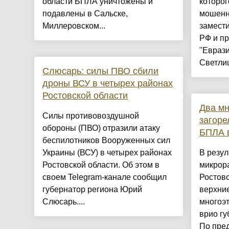
области БПЛА уничтожены и
которог
подавлены в Сальске,
мошенн
Миллеровском...
замести
РФ и п
"Евраз
Светлиц
Слюсарь: силы ПВО сбили
дроны ВСУ в четырех районах
Ростовской области
Два м
Силы противовоздушной
загоре
обороны (ПВО) отразили атаку
БПЛА в
беспилотников Вооруженных сил
Украины (ВСУ) в четырех районах
В резул
Ростовской области. Об этом в
микрор
своем Telegram-канале сообщил
Ростовс
губернатор региона Юрий
верхние
Слюсарь....
многоэ
врио г
По пре