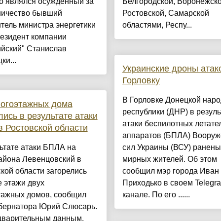
о являлся осужденный за
Белгородской, Воронежско
ичество бывший
Ростовской, Самарской
тель министра энергетики
областями, Респу...
резидент компании
ийский" Станислав
ки...
Украинские дроны атак
Горловку
В Горловке Донецкой нар
ногоэтажных дома
республики (ДНР) в резуль
лись в результате атаки
атаки беспилотных летате
 Ростовской области
аппаратов (БПЛА) Воору
ьтате атаки БПЛА на
сил Украины (ВСУ) ранены
айона Левенцовский в
мирных жителей. Об этом
кой области загорелись
сообщил мэр города Иван
 этажи двух
Приходько в своем Telegr
тажных домов, сообщил
канале. По его ......
убернатора Юрий Слюсарь.
дварительным данным,