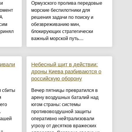
 и
Ормузского пролива передовые
момент
морские беспилотники для
ИА
решения задачи по поиску и
сим
обезвреживанию мин,
принял
блокирующих стратегически
важный морской путь....
бивали
Небесный щит в действии:
дроны Киева разбиваются о
российскую оборону
и сбиты
Вечер пятницы превратился в
м
арену воздушных баталий над
его
югом страны: системы
А
противовоздушной защиты
нашей
оперативно нейтрализовали
угрозу от десятков вражеских