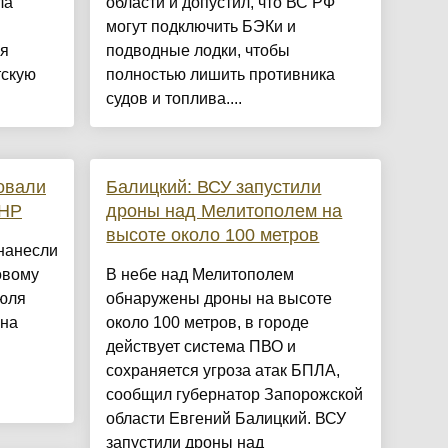
ла
области и допустил, что ВС РФ
могут подключить БЭКи и
ая
подводные лодки, чтобы
тскую
полностью лишить противника
судов и топлива....
овали
Балицкий: ВСУ запустили
ЛНР
дроны над Мелитополем на
высоте около 100 метров
нанесли
овому
В небе над Мелитополем
июля
обнаружены дроны на высоте
она
около 100 метров, в городе
действует система ПВО и
сохраняется угроза атак БПЛА,
сообщил губернатор Запорожской
области Евгений Балицкий. ВСУ
запустили дроны над