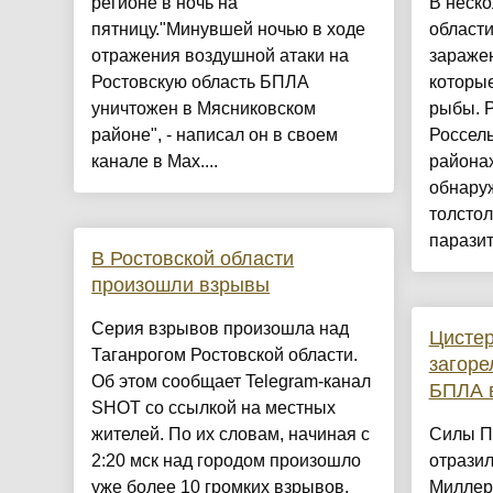
регионе в ночь на
В неско
пятницу."Минувшей ночью в ходе
области
отражения воздушной атаки на
зараже
Ростовскую область БПЛА
которы
уничтожен в Мясниковском
рыбы. 
районе", - написал он в своем
Россель
канале в Max....
районах
обнаруж
толстол
паразит
В Ростовской области
произошли взрывы
Серия взрывов произошла над
Цистер
Таганрогом Ростовской области.
загоре
Об этом сообщает Telegram-канал
БПЛА в
SHOT со ссылкой на местных
жителей. По их словам, начиная с
Силы П
2:20 мск над городом произошло
отразил
уже более 10 громких взрывов.
Миллер