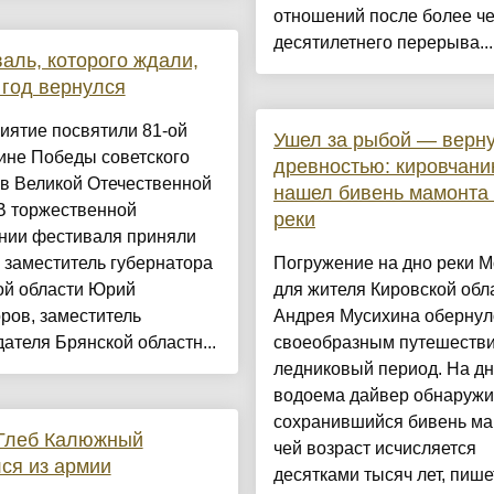
отношений после более ч
десятилетнего перерыва...
аль, которого ждали,
 год вернулся
иятие посвятили 81-ой
Ушел за рыбой — верну
ине Победы советского
древностью: кировчани
в Великой Отечественной
нашел бивень мамонта 
В торжественной
реки
нии фестиваля приняли
 заместитель губернатора
Погружение на дно реки 
ой области Юрий
для жителя Кировской обл
ров, заместитель
Андрея Мусихина обернул
ателя Брянской областн...
своеобразным путешеств
ледниковый период. На д
водоема дайвер обнаруж
сохранившийся бивень ма
 Глеб Калюжный
чей возраст исчисляется
ся из армии
десятками тысяч лет, пишет