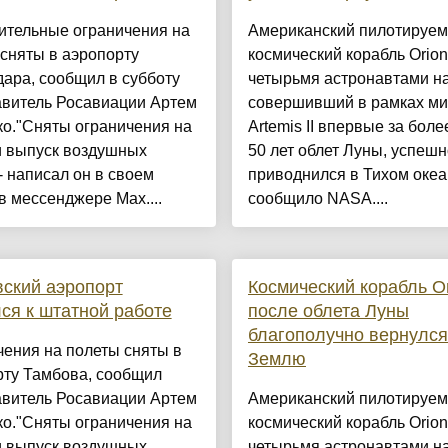
ительные ограничения на
Американский пилотируе
сняты в аэропорту
космический корабль Orion
ара, сообщил в субботу
четырьмя астронавтами на
авитель Росавиации Артем
совершивший в рамках ми
о."Сняты ограничения на
Artemis II впервые за боле
и выпуск воздушных
50 лет облет Луны, успешн
 - написал он в своем
приводнился в Тихом океа
в мессенджере Мах....
сообщило NASA....
ский аэропорт
Космический корабль O
ся к штатной работе
после облета Луны
благополучно вернулся
ения на полеты сняты в
Землю
рту Тамбова, сообщил
авитель Росавиации Артем
Американский пилотируе
о."Сняты ограничения на
космический корабль Orion
и выпуск воздушных
четырьмя астронавтами на