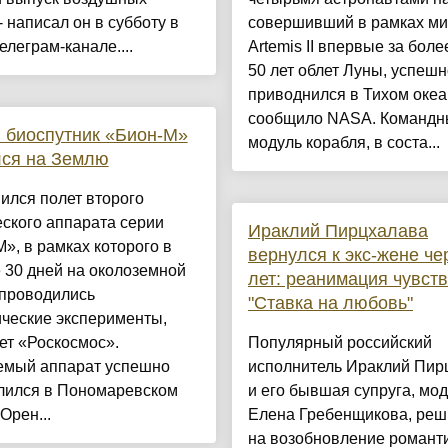
 - написал он в субботу в
совершивший в рамках ми
елеграм-канале....
Artemis II впервые за боле
50 лет облет Луны, успешн
приводнился в Тихом океа
сообщило NASA. Командн
 биоспутник «Бион-М»
модуль корабля, в соста...
лся на Землю
ился полет второго
ского аппарата серии
Ираклий Пирцхалава
», в рамках которого в
вернулся к экс-жене че
 30 дней на околоземной
лет: реанимация чувств
 проводились
"Ставка на любовь"
ческие эксперименты,
ет «Роскосмос».
Популярный российский
емый аппарат успешно
исполнитель Ираклий Пир
лился в Пономаревском
и его бывшая супруга, мо
Орен...
Елена Гребенщикова, реш
на возобновление романт