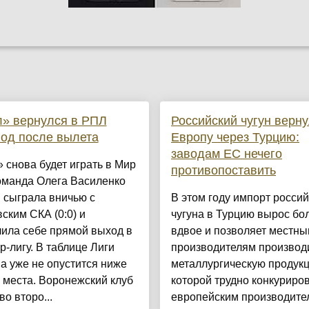
» вернулся в РПЛ
Российский чугун верну
год после вылета
Европу через Турцию:
заводам ЕС нечего
 снова будет играть в Мир
противопоставить
оманда Олега Василенко
 сыграла вничью с
В этом году импорт россий
ским СКА (0:0) и
чугуна в Турцию вырос бо
ила себе прямой выход в
вдвое и позволяет местн
-лигу. В таблице Лиги
производителям производ
а уже не опустится ниже
металлургическую продукц
 места. Воронежский клуб
которой трудно конкуриро
во второ...
европейским производител