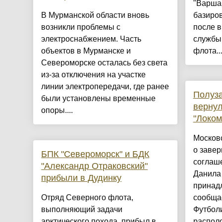
"Варшав
В Мурманской области вновь
базиро
возникли проблемы с
после 
электроснабжением. Часть
службы 
объектов в Мурманске и
флота...
Североморске осталась без света
из-за отключения на участке
линии электропередачи, где ранее
Полуз
были установлены временные
вернул
опоры....
"Локом
Москов
о заве
БПК "Североморск" и БДК
соглаш
"Александр Отраковский"
Данила
прибыли в Дудинку
принадл
Отряд Северного флота,
сообщае
выполняющий задачи
Футболи
арктического похода, прибыл в
распол