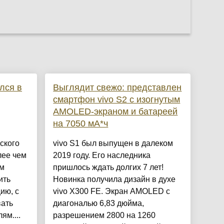
лся в
Выглядит свежо: представлен
смартфон vivo S2 с изогнутым
AMOLED-экраном и батареей
на 7050 мА*ч
ского
vivo S1 был выпущен в далеком
лее чем
2019 году. Его наследника
ым
пришлось ждать долгих 7 лет!
ить
Новинка получила дизайн в духе
ию, с
vivo X300 FE. Экран AMOLED с
вать
диагональю 6,83 дюйма,
ям....
разрешением 2800 на 1260