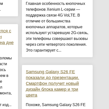
ем
Главная особенность кнопочных
.
телефонов Xenium L-серии —
поддержка связи 4G VoLTE. В
отличие от большинства
кнопочных аппаратов, которые
лся с
используют устаревшую 2G-связь,
н
эти телефоны совершают вызовы
на дне
через сети четвертого поколения.
Это гарантирует с...
Моломы
асти
ось
Samsung Galaxy S26 FE
ием в
показали до презентации.
не
Смартфон получит новый
ил
дизайн блока камер и три
монта,
цвета
 изд...
Похоже, Samsung Galaxy S26 FE