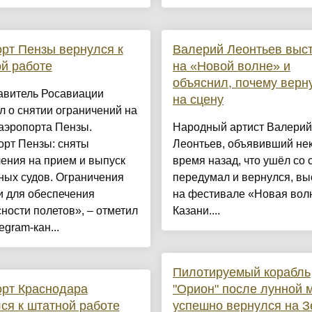
рт Пензы вернулся к
Валерий Леонтьев выс
й работе
на «Новой волне» и
объяснил, почему верн
авитель Росавиации
на сцену
 о снятии ограничений на
аэропорта Пензы.
Народный артист Валерий
орт Пензы: сняты
Леонтьев, объявивший не
ения на прием и выпуск
время назад, что ушёл со 
ных судов. Ограничения
передумал и вернулся, вы
и для обеспечения
на фестивале «Новая вол
ности полетов», – отметил
Казани....
egram-кан...
Пилотируемый корабль
рт Краснодара
"Орион" после лунной 
ся к штатной работе
успешно вернулся на 