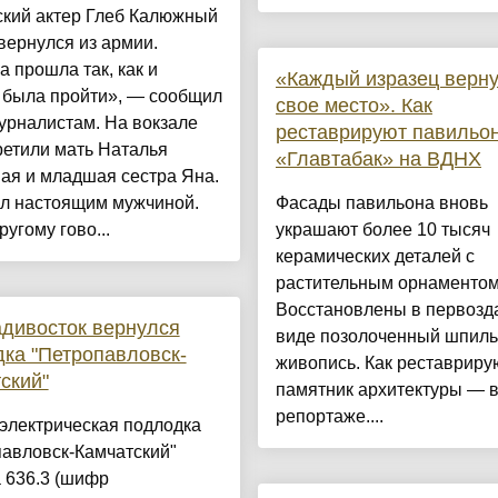
ский актер Глеб Калюжный
вернулся из армии.
 прошла так, как и
«Каждый изразец верну
 была пройти», — сообщил
свое место». Как
урналистам. На вокзале
реставрируют павильо
ретили мать Наталья
«Главтабак» на ВДНХ
ая и младшая сестра Яна.
ал настоящим мужчиной.
Фасады павильона вновь
ругому гово...
украшают более 10 тысяч
керамических деталей с
растительным орнаментом
Восстановлены в первозд
дивосток вернулся
виде позолоченный шпиль
ка "Петропавловск-
живопись. Как реставриру
ский"
памятник архитектуры — 
репортаже....
электрическая подлодка
павловск-Камчатский"
 636.3 (шифр