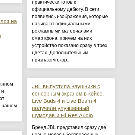
практически готов к
официальному дебюту. В сети
появились изображения, которые
лся на
называют официальными
рекламными материалами
н
смартфона, причем на них
устройство показано сразу в трех
цветах. Дополнительным
признаком скор...
.
анном
JBL выпустила наушники с
 и
сенсорным экраном в кейсе.
ют
Live Buds 4 и Live Beam 4
в нашем
получили улучшенный
шумодав и Hi-Res Audio
Бренд JBL представил сразу две
новые модели беспроводных