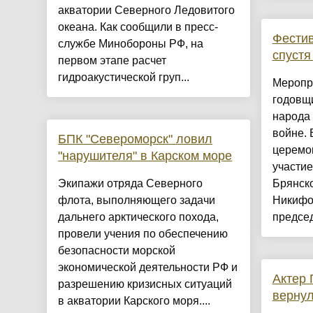
акватории Северного Ледовитого
океана. Как сообщили в пресс-
Фестив
службе Минобороны РФ, на
спустя
первом этапе расчет
гидроакустической груп...
Меропр
годовщ
народа 
войне. 
БПК "Североморск" ловил
церемо
"нарушителя" в Карском море
участие
Экипажи отряда Северного
Брянск
флота, выполняющего задачи
Никифо
дальнего арктического похода,
председ
провели учения по обеспечению
безопасности морской
экономической деятельности РФ и
Актер
разрешению кризисных ситуаций
вернул
в акватории Карского моря....