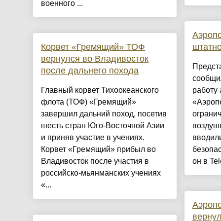
военного ...
Аэропо
Корвет «Гремящий» ТОФ
штатно
вернулся во Владивосток
Предст
после дальнего похода
сообщил
Главный корвет Тихоокеанского
работу 
флота (ТОФ) «Гремящий»
«Аэроп
завершил дальний поход, посетив
огранич
шесть стран Юго-Восточной Азии
воздуш
и приняв участие в учениях.
вводил
Корвет «Гремящий» прибыл во
безопас
Владивосток после участия в
он в Tel
российско-мьянманских учениях
«...
Аэропо
вернул