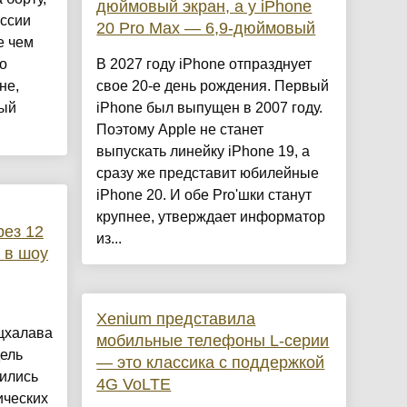
дюймовый экран, а у iPhone
ссии
20 Pro Max — 6,9-дюймовый
е чем
о
В 2027 году iPhone отпразднует
не,
свое 20-е день рождения. Первый
ый
iPhone был выпущен в 2007 году.
Поэтому Apple не станет
выпускать линейку iPhone 19, а
сразу же представит юбилейные
iPhone 20. И обе Pro'шки станут
крупнее, утверждает информатор
рез 12
из...
 в шоу
Xenium представила
цхалава
мобильные телефоны L-серии
дель
— это классика с поддержкой
ились
4G VoLTE
ических