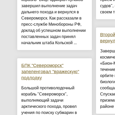
завершил выполнение задач
судов",
дальнего похода и вернулся в
своем т
Североморск. Как рассказали в
пресс-службе Минобороны РФ,
доклад об успешном выполнении
Второй
поставленных задач принял
верну
начальник штаба Кольской ...
Заверш
космиче
«Бион-М
БПК "Североморск"
течение
запеленговал "вражескую"
орбите
подлодку
биологи
Большой противолодочный
сообща
корабль "Североморск",
Спуска
выполняющий задачи
призем
арктического похода, провел
районе 
учения по поиску субмарин в