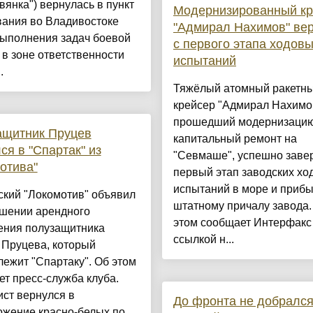
янка") вернулась в пункт
Модернизированный кр
вания во Владивостоке
"Адмирал Нахимов" ве
выполнения задач боевой
с первого этапа ходов
в зоне ответственности
испытаний
.
Тяжёлый атомный ракетн
крейсер "Адмирал Нахимо
прошедший модернизацию
ащитник Пруцев
капитальный ремонт на
ся в "Спартак" из
"Севмаше", успешно зав
отива"
первый этап заводских хо
испытаний в море и прибы
ский "Локомотив" объявил
штатному причалу завода.
ршении арендного
этом сообщает Интерфакс
ения полузащитника
ссылкой н...
 Пруцева, который
ежит "Спартаку". Об этом
т пресс-служба клуба.
ст вернулся в
До фронта не добрался
ожение красно-белых по