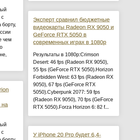
мый
 с
Эксперт сравнил бюджетные
 борту,
видеокарты Radeon RX 9050 и
ссии
GeForce RTX 5050 в
е чем
современных играх в 1080p
о
не,
Результаты в 1080p:Crimson
Desert: 46 fps (Radeon RX 9050),
55 fps (GeForce RTX 5050).Horizon
Forbidden West: 63 fps (Radeon RX
9050), 67 fps (GeForce RTX
rion
5050).Cyberpunk 2077: 59 fps
(Radeon RX 9050), 70 fps (GeForce
 на
RTX 5050).Forza Horizon 6: 82 f...
мый
 с
У iPhone 20 Pro будет 6,4-
 борту,