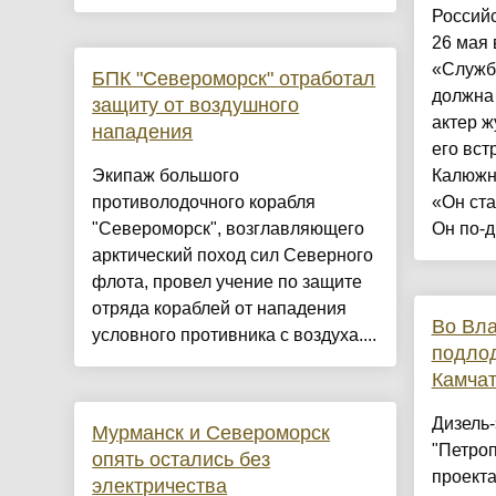
Россий
26 мая 
«Служба
БПК "Североморск" отработал
должна
защиту от воздушного
актер ж
нападения
его вст
Экипаж большого
Калюжн
противолодочного корабля
«Он ст
"Североморск", возглавляющего
Он по-д
арктический поход сил Северного
флота, провел учение по защите
отряда кораблей от нападения
Во Вла
условного противника с воздуха....
подлод
Камчат
Дизель-
Мурманск и Североморск
"Петро
опять остались без
проекта
электричества