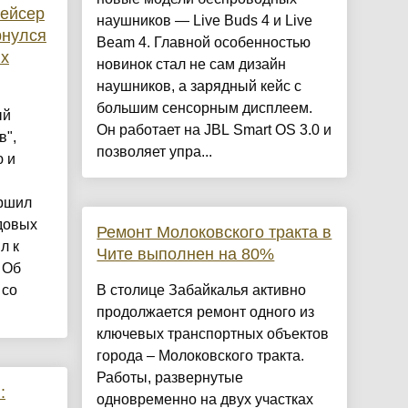
ейсер
наушников — Live Buds 4 и Live
рнулся
Beam 4. Главной особенностью
ых
новинок стал не сам дизайн
наушников, а зарядный кейс с
большим сенсорным дисплеем.
ый
Он работает на JBL Smart OS 3.0 и
в",
позволяет упра...
 и
ершил
довых
Ремонт Молоковского тракта в
л к
Чите выполнен на 80%
 Об
 со
В столице Забайкалья активно
продолжается ремонт одного из
ключевых транспортных объектов
города – Молоковского тракта.
Работы, развернутые
:
одновременно на двух участках