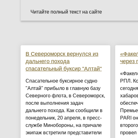
Читайте полный текст на сайте
В Североморск вернулся из
«Факел
дальнего похода
через 
спасательный буксир "Алтай"
«Факел»
Спасательное буксирное судно
РПЛ. К
"Алтай" прибыло в главную базу
сегодня
Северного флота, в Североморск,
хабаров
после выполнения задач
обеспеч
дальнего похода. Как сообщили в
Премьер
понедельник, 20 апреля, в пресс-
PARI он
службе Минобороны, на причале
второго
экипаж встретили представители
провел 