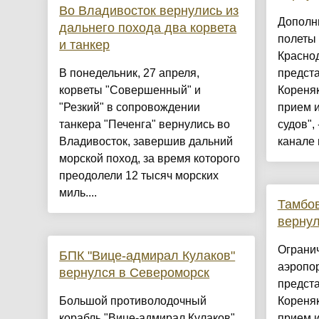
Во Владивосток вернулись из
Дополн
дальнего похода два корвета
полеты 
и танкер
Краснод
В понедельник, 27 апреля,
предст
корветы "Совершенный" и
Кореняк
"Резкий" в сопровождении
прием 
танкера "Печенга" вернулись во
судов",
Владивосток, завершив дальний
канале 
морской поход, за время которого
преодолели 12 тысяч морских
миль....
Тамбов
вернул
Огранич
БПК "Вице-адмирал Кулаков"
аэропо
вернулся в Североморск
предст
Большой противолодочный
Кореняк
корабль "Вице-адмирал Кулаков"
прием 