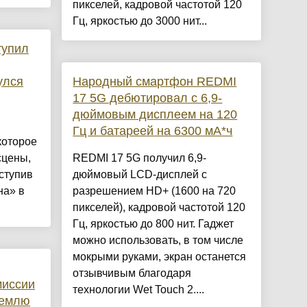
пикселей, кадровой частотой 120
Гц, яркостью до 3000 нит...
тупил
улся
Народный смартфон REDMI
17 5G дебютировал с 6,9-
дюймовым дисплеем на 120
Гц и батареей на 6300 мА*ч
которое
сцены,
REDMI 17 5G получил 6,9-
ступив
дюймовый LCD-дисплей с
на» в
разрешением HD+ (1600 на 720
пикселей), кадровой частотой 120
Гц, яркостью до 800 нит. Гаджет
можно использовать, в том числе
мокрыми руками, экран останется
отзывчивым благодаря
миссии
технологии Wet Touch 2....
Землю