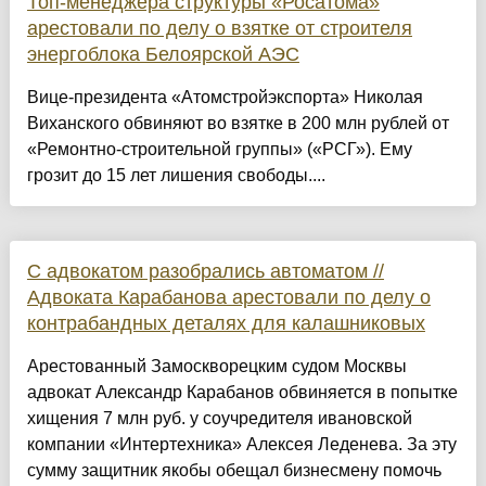
Топ-менеджера структуры «Росатома»
арестовали по делу о взятке от строителя
энергоблока Белоярской АЭС
Вице-президента «Атомстройэкспорта» Николая
Виханского обвиняют во взятке в 200 млн рублей от
«Ремонтно-строительной группы» («РСГ»). Ему
грозит до 15 лет лишения свободы....
С адвокатом разобрались автоматом //
Адвоката Карабанова арестовали по делу о
контрабандных деталях для калашниковых
Арестованный Замоскворецким судом Москвы
адвокат Александр Карабанов обвиняется в попытке
хищения 7 млн руб. у соучредителя ивановской
компании «Интертехника» Алексея Леденева. За эту
сумму защитник якобы обещал бизнесмену помочь