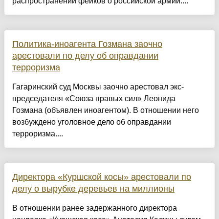
распространении фейков о российской армии....
Политика-иноагента Гозмана заочно
арестовали по делу об оправдании
терроризма
Гагаринский суд Москвы заочно арестовал экс-
председателя «Союза правых сил» Леонида
Гозмана (объявлен иноагентом). В отношении него
возбуждено уголовное дело об оправдании
терроризма....
Директора «Куршской косы» арестовали по
делу о вырубке деревьев на миллионы
В отношении ранее задержанного директора