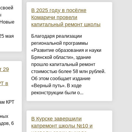
 своей
В 2025 году в посёлке
ы
Комаричи провели
 Новые
капитальный ремонт школы
25 мая
Благодаря реализации
региональной программы
«Развитие образования и науки
Брянской области», здание
прошло капитальный ремонт
т 29
стоимостью более 58 млн рублей.
Об этом сообщает издание
Т в
«Верный путь». В ходе
реконструкции были о...
ам КРТ
ьных
В Курске завершили
адов, 6
капремонт школы №10 и