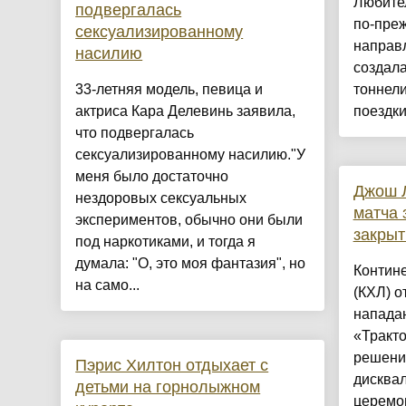
Любите
подвергалась
по-пре
сексуализированному
направл
насилию
создал
33-летняя модель, певица и
тоннели
актриса Кара Делевинь заявила,
поездки.
что подвергалась
сексуализированному насилию."У
меня было достаточно
Джош Л
нездоровых сексуальных
матча 
экспериментов, обычно они были
закрыт
под наркотиками, и тогда я
думала: "О, это моя фантазия", но
Контине
на само...
(КХЛ) 
напада
«Тракт
решени
Пэрис Хилтон отдыхает с
дисква
детьми на горнолыжном
церемо