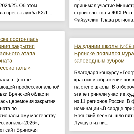
2024/25. Об этом
принимал участие Минист
а пресс-служба КХЛ....
строительства и ЖКХ Росс
Файзуллин. Глава региона.
ске состоялась
ния закрытия
На здании школы №59 
ального этапа
Брянске появился мура
оната
заповедным зубром
ессионалы»
Благодаря конкурсу «Гео
раля в Центре
красок» изображение поя
ающей профессиональной
на стене школы. В отборо
вки Брянской области
этапе приняли участие ху
лась церемония закрытия
из 11 регионов России. В 
ната по
номинации «В сердце при
сиональному мастерству
Брянский лес» вышло пять
ссионалы-2026»,
Лучшую из ни...
ет сайт Брянская