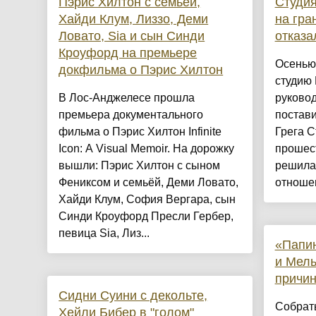
Пэрис Хилтон с семьёй,
Студия 
Хайди Клум, Лиззо, Деми
на гра
Ловато, Sia и сын Синди
отказа
Кроуфорд на премьере
Осенью 
докфильма о Пэрис Хилтон
студию F
В Лос-Анджелесе прошла
руковод
премьера документального
постави
фильма о Пэрис Хилтон Infinite
Грега С
Icon: A Visual Memoir. На дорожку
прошест
вышли: Пэрис Хилтон с сыном
решила 
Фениксом и семьёй, Деми Ловато,
отношен
Хайди Клум, София Вергара, сын
Синди Кроуфорд Пресли Гербер,
певица Sia, Лиз...
«Папи
и Мел
причин
Сидни Суини с декольте,
Собрат
Хейли Бибер в "голом"