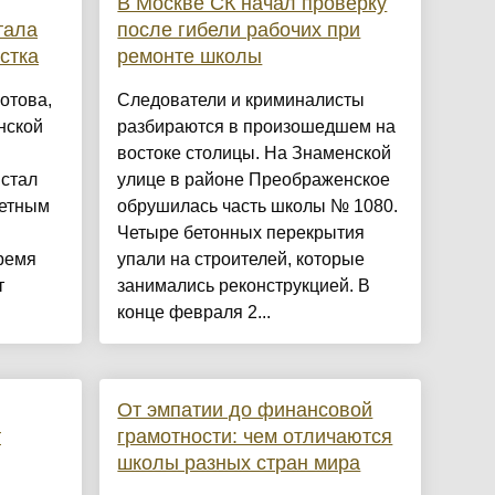
В Москве СК начал проверку
тала
после гибели рабочих при
стка
ремонте школы
отова,
Следователи и криминалисты
нской
разбираются в произошедшем на
востоке столицы. На Знаменской
 стал
улице в районе Преображенское
тетным
обрушилась часть школы № 1080.
Четыре бетонных перекрытия
время
упали на строителей, которые
т
занимались реконструкцией. В
конце февраля 2...
От эмпатии до финансовой
т
грамотности: чем отличаются
школы разных стран мира