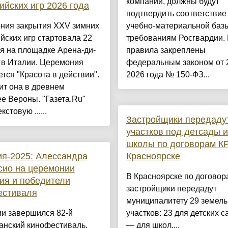
компаний, должны будут
йских игр 2026 года
подтвердить соответствие
ния закрытия XXV зимних
учебно-материальной баз
ских игр стартовала 22
требованиям Росгвардии.
я на площадке Арена-ди-
правила закреплены
 в Италии. Церемония
федеральным законом от 
тся "Красота в действии".
2026 года № 150-ФЗ...
ит она в древнем
е Вероны. "Газета.Ru"
кстовую ......
Застройщики передаду
участков под детсады и
школы по договорам КР
я-2025: Алессандра
Красноярске
сио на церемонии
В Красноярске по договор
ия и победители
застройщики передадут
естиваля
муниципалитету 29 земел
ии завершился 82-й
участков: 23 для детских с
анский кинофестиваль.
— для школ....