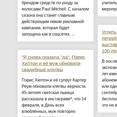
брендом средств по уходу за
учитель
волосами Paul Mitchell. С началом
меропри
сезона она станет главным
действующим ликом рекламной
кампании, которая будет
Успеть
запущена как в соцсетях, ...
петерб
выстав
100 ле
"Я снова сказала "да". Пэрис
В посл
Хилтон и её муж обновили
экспози
свадебные клятвы
лет вме
Пэрис Хилтон и её супруг Картер
абонем
Реум обновили клятвы верности.
или одн
45-летняя светская львица
сентябр
рассказала в инстаграме*, что 14
бесплат
февраля, в День всех
это не 
влюблённых, муж повторно