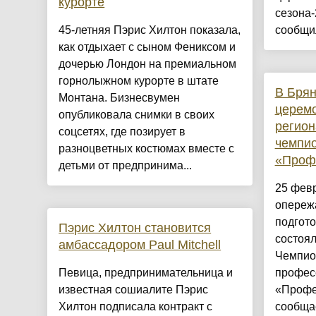
курорте
сезона-
45-летняя Пэрис Хилтон показала,
сообщил
как отдыхает с сыном Фениксом и
дочерью Лондон на премиальном
горнолыжном курорте в штате
В Брян
Монтана. Бизнесвумен
церемо
опубликовала снимки в своих
регион
соцсетях, где позирует в
чемпи
разноцветных костюмах вместе с
«Проф
детьми от предпринима...
25 фев
опереж
подгото
Пэрис Хилтон становится
состоя
амбассадором Paul Mitchell
Чемпио
Певица, предпринимательница и
профес
известная сошиалите Пэрис
«Профе
Хилтон подписала контракт с
сообща