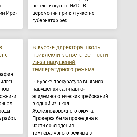
р
школы искусств №10. В
ии Ирек
церемонии принял участие
..
губернатор рег...
в
В Курске директора школы
л с
привлекли к ответственности
из-за нарушений
температурного режима
графия
вилось
В Курске прокуратура выявила
чном
нарушения санитарно-
дожники
эпидемиологических требований
финал
в одной из школ
роды:
Железнодорожного округа.
 работ.
Проверка была проведена в
части соблюдения
температурного режима в