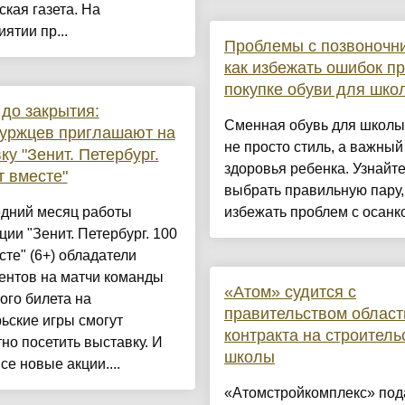
ская газета. На
ятии пр...
Проблемы с позвоночн
как избежать ошибок п
покупке обуви для шко
 до закрытия:
Сменная обувь для школы
уржцев приглашают на
не просто стиль, а важный
ку "Зенит. Петербург.
здоровья ребенка. Узнайте
т вместе"
выбрать правильную пару,
едний месяц работы
избежать проблем с осанкой
ции "Зенит. Петербург. 100
сте" (6+) обладатели
ентов на матчи команды
«Атом» судится с
ого билета на
правительством област
ьские игры смогут
контракта на строитель
но посетить выставку. И
школы
все новые акции....
«Атомстройкомплекс» под