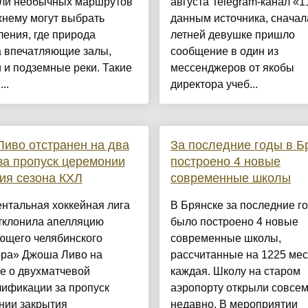
ли необычных маршрутов
августа Telegram-канал «1
жнему могут выбрать
данным источника, сначал
ения, где природа
летней девушке пришло
а впечатляющие залы,
сообщение в один из
 и подземные реки. Такие
мессенджеров от якобы
..
директора учеб...
иво отстранен на два
За последние годы в Б
за пропуск церемонии
построено 4 новые
ия сезона КХЛ
современные школы
нтальная хоккейная лига
В Брянске за последние г
отклонила апелляцию
было построено 4 новые
ющего челябинского
современные школы,
ора» Джоша Ливо на
рассчитанные на 1225 мес
е о двухматчевой
каждая. Школу на старом
лификации за пропуск
аэропорту открыли совсе
нии закрытия
недавно. В мероприятии