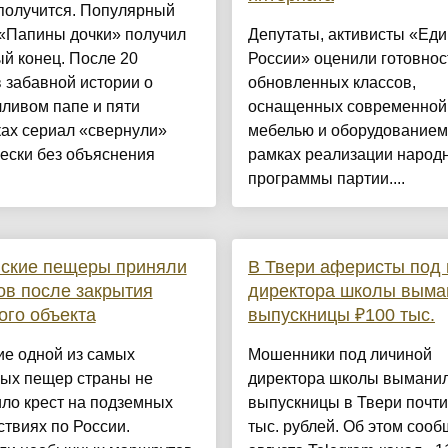
получится. Популярный
 «Папины дочки» получил
Депутаты, активисты «Ед
й конец. После 20
России» оценили готовнос
 забавной истории о
обновленных классов,
ливом папе и пяти
оснащенных современной
ах сериал «свернули»
мебелью и оборудованием
ески без объяснения
рамках реализации народ
программы партии....
йские пещеры приняли
В Твери аферисты под
ов после закрытия
директора школы выма
ого объекта
выпускницы ₽100 тыс.
ие одной из самых
Мошенники под личиной
ных пещер страны не
директора школы выманил
ло крест на подземных
выпускницы в Твери почти
твиях по России.
тыс. рублей. Об этом сооб