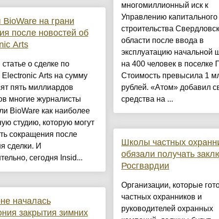
многомиллионный иск к
Управлению капитального
 BioWare на грани
строительства Свердловс
ия после новостей об
области после ввода в
nic Arts
эксплуатацию начальной 
 статье о сделке по
на 400 человек в поселке
 Electronic Arts на сумму
Стоимость превысила 1 м
ят пять миллиардов
рублей. «Атом» добавил с
ов многие журналисты
средства на ...
ли BioWare как наиболее
ую студию, которую могут
ть сокращения после
Школы частных охранн
я сделки. И
обязали получать закл
тельно, сегодня Insid...
Росгвардии
Организации, которые гот
частных охранников и
не началась
руководителей охранных
ния закрытия зимних