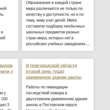
Образование в каждой стране
иной
мира различается не только по
ть
качеству и доступности, но и по
тому, чему учат детей. Metro
составило подборку необычных
 в
школьных предметов разных
ной
стран мира, которых нет в
российских учебных заведениях....
 видом
В Новгородской области
нили у
второй день тушат
деревянное здание школы
Работы по ликвидации
и у
последствий пожара в
 100
двухэтажном деревянном здании
щил 3
школы в Пестовском округе