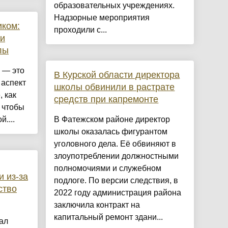
образовательных учреждениях.
Надзорные мероприятия
иком:
проходили с...
ри
лы
 — это
В Курской области директора
 аспект
школы обвинили в растрате
, как
средств при капремонте
 чтобы
....
В Фатежском районе директор
школы оказалась фигурантом
уголовного дела. Её обвиняют в
злоупотреблении должностными
полномочиями и служебном
и из-за
подлоге. По версии следствия, в
ство
2022 году администрация района
заключила контракт на
капитальный ремонт здани...
ал