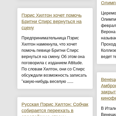
Олимпи
Церемо
Пэрис Хилтон хочет помочь
Олимпий
Бритни Спирс вернуться на
феврал
сцену
Верона
Предпринимательница Пэрис
называе
Хилтон намекнула, что хочет
Проход
помочь певице Бритни Спирс
Коллизе
вернуться на смену. Об этом она
ведет те
поговорила с изданием Attitude.
По словам Хилтон, они со Спирс
обсуждали возможность записать
Венеци
"какую-нибудь веселую ......
Амбро
закрыт
киноф
Русская Пэрис Хилтон: Собчак
В Итал
собирается переехать в
Венеци