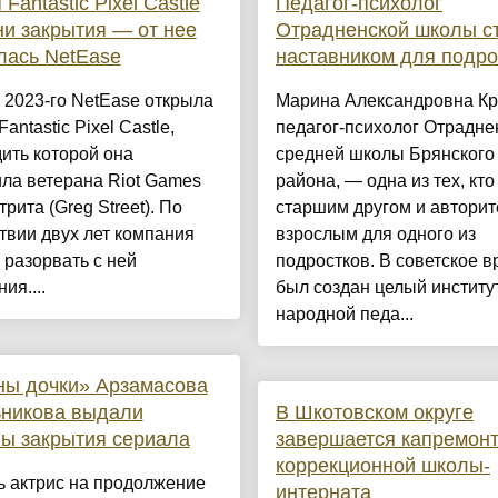
Fantastic Pixel Castle
Педагог-психолог
ни закрытия — от нее
Отрадненской школы с
лась NetEase
наставником для подро
2023-го NetEase открыла
Марина Александровна Кр
antastic Pixel Castle,
педагог-психолог Отрадне
ить которой она
средней школы Брянского
ла ветерана Riot Games
района, — одна из тех, кто
трита (Greg Street). По
старшим другом и автори
вии двух лет компания
взрослым для одного из
разорвать с ней
подростков. В советское 
ия....
был создан целый институ
народной педа...
ны дочки» Арзамасова
ьникова выдали
В Шкотовском округе
ы закрытия сериала
завершается капремон
коррекционной школы-
ь актрис на продолжение
интерната