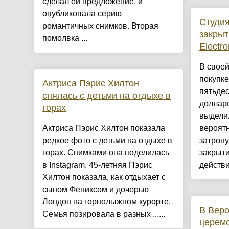
сделал ей предложение, и
опубликовала серию
Студия
романтичных снимков. Вторая
закрыт
помолвка ...
Electro
В своей
покупке
Актриса Пэрис Хилтон
пятьдес
снялась с детьми на отдыхе в
доллар
горах
выдели
Актриса Пэрис Хилтон показала
вероятн
редкое фото с детьми на отдыхе в
затрону
горах. Снимками она поделилась
закрыти
в Instagram. 45-летняя Пэрис
действи
Хилтон показала, как отдыхает с
сыном Фениксом и дочерью
Лондон на горнолыжном курорте.
В Веро
Семья позировала в разных ......
церемо