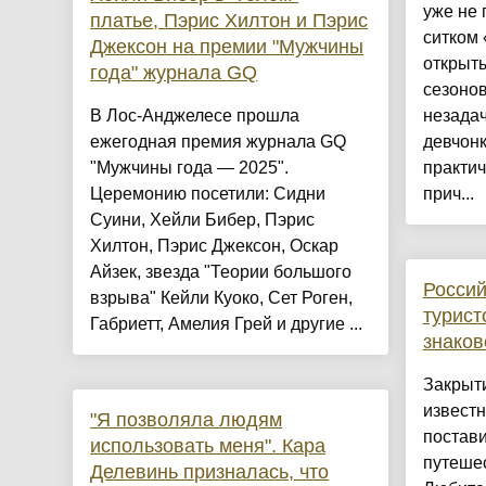
уже не 
платье, Пэрис Хилтон и Пэрис
ситком
Джексон на премии "Мужчины
открыты
года" журнала GQ
сезонов
В Лос-Анджелесе прошла
незадач
ежегодная премия журнала GQ
девчонк
"Мужчины года — 2025".
практич
Церемонию посетили: Сидни
прич...
Суини, Хейли Бибер, Пэрис
Хилтон, Пэрис Джексон, Оскар
Айзек, звезда "Теории большого
Росси
взрыва" Кейли Куоко, Сет Роген,
турист
Габриетт, Амелия Грей и другие ...
знаков
Закрыт
извест
"Я позволяла людям
постави
использовать меня". Кара
путешес
Делевинь призналась, что