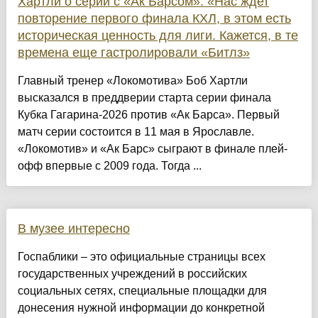
Хартли о серии с «Ак Барсом»: «Нас ждет
повторение первого финала КХЛ, в этом есть
историческая ценность для лиги. Кажется, в те
времена еще гастролировали «Битлз»
Главный тренер «Локомотива» Боб Хартли
высказался в преддверии старта серии финала
Кубка Гагарина-2026 против «Ак Барса». Первый
матч серии состоится в 11 мая в Ярославле.
«Локомотив» и «Ак Барс» сыграют в финале плей-
офф впервые с 2009 года. Тогда ...
В музее интересно
Госпаблики – это официальные страницы всех
государственных учреждений в российских
социальных сетях, специальные площадки для
донесения нужной информации до конкретной