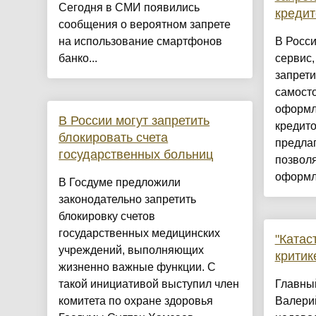
Сегодня в СМИ появились
кредит
сообщения о вероятном запрете
на использование смартфонов
В Росси
банко...
сервис,
запрети
самосто
оформл
В России могут запретить
кредит
блокировать счета
предлаг
государственных больниц
позвол
оформле
В Госдуме предложили
законодательно запретить
блокировку счетов
государственных медицинских
"Катас
учреждений, выполняющих
критик
жизненно важные функции. С
такой инициативой выступил член
Главны
комитета по охране здоровья
Валери