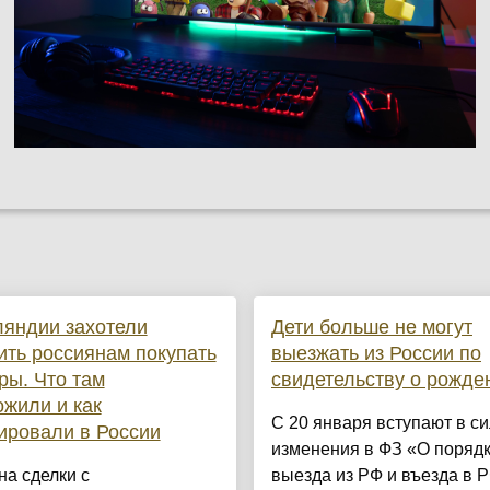
яндии захотели
Дети больше не могут
ить россиянам покупать
выезжать из России по
ры. Что там
свидетельству о рожде
жили и как
С 20 января вступают в си
ировали в России
изменения в ФЗ «О поряд
на сделки с
выезда из РФ и въезда в Р