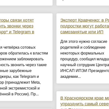
оры связи хотят
Эксперт Кравченко: в Р
ить звонки через
подростки могут работа
pp* и Telegram в
самозанятые или ИП
и
Для этого нужно согласие
я четвёрка сотовых
родителей и соблюдение
ров обратилась к властям
некоторых формальных
ложением заблокировать
процедур, сообщил млад
ость звонить через такие
научный сотрудник Центр
рные зарубежные
ИНСАП ИПЭИ Президентс
жеры, как Telegram и
академии...
p (принадлежит Meta,
ной экстремистской и
нной в России). Пр...
В Красноярском крае м
упразднить самый сев