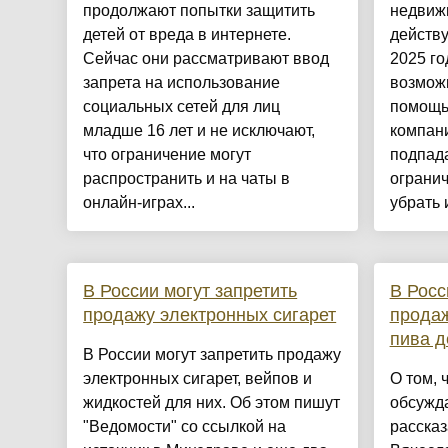
продолжают попытки защитить
недвиж
детей от вреда в интернете.
действу
Сейчас они рассматривают ввод
2025 го
запрета на использование
возможн
социальных сетей для лиц
помощь
младше 16 лет и не исключают,
компани
что ограничение могут
подпад
распространить и на чаты в
огранич
онлайн-играх...
убрать и
В России могут запретить
В Росс
продажу электронных сигарет
продаж
пива д
В России могут запретить продажу
электронных сигарет, вейпов и
О том, 
жидкостей для них. Об этом пишут
обсужда
"Ведомости" со ссылкой на
рассказ