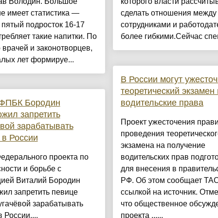
ав Володин. Большое
которого власти рассчиты
е имеет статистика —
сделать отношения между
пятый подросток 16-17
сотрудниками и работода
требляет такие напитки. По
более гибкими.Сейчас спец
врачей и законотворцев,
алых лет формируе...
В России могут ужесточ
теоретический экзамен 
 ФПБК Бородин
водительские права
жил запретить
Проект ужесточения прав
вой зарабатывать
проведения теоретическог
 в России
экзамена на получение
едерального проекта по
водительских прав подгот
ности и борьбе с
для внесения в правитель
цией Виталий Бородин
РФ. Об этом сообщает ТА
жил запретить певице
ссылкой на источник. Отме
угачёвой зарабатывать
что общественное обсужд
 России....
проекта ......