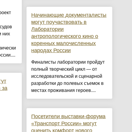
роект
Начинающие документалисты
могут поучаствовать в
судов
Лаборатории
и них
антропологического кино о
коренных малочисленных
фически
народах России
сии....
Финалисты лаборатории пройдут
полный творческий цикл — от
исследовательской и сценарной
гут
разработки до полевых съемок в
 за
местах проживания героев....
Посетители выставки-форума
«Транспорт России» могут
оценить комфорт нового