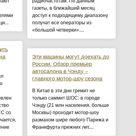
вают
радиочастотам. По данным
газеты, в ближайший месяц
телями
доступ к подходящему диапазону
и...
получат все операторы из
«большой четверки»....
ить
на
Эти машины могут доехать до
России. Обзор премьер
автосалона в Чэнду –
ил
главного мотор-шоу сезона
о
В Китае в эти дни гремит не
овлен
только саммит ШОС: в городе
ство
Чэнду (21 млн населения, больше
СС со
Москвы) проходит мотор-шоу
чается,
размахом шире любого Парижа и
ение
Франкфурта прежних лет....