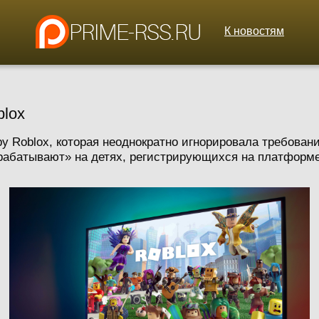
К новостям
blox
ру Roblox, которая неоднократно игнорировала требован
рабатывают» на детях, регистрирующихся на платформе.