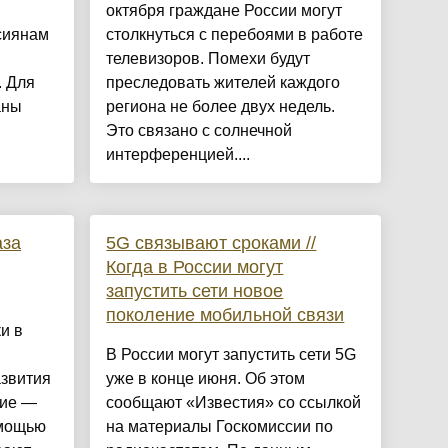
октября граждане России могут
сиянам
столкнуться с перебоями в работе
телевизоров. Помехи будут
. Для
преследовать жителей каждого
аны
региона не более двух недель.
Это связано с солнечной
интерференцией....
аза
5G связывают сроками //
Когда в России могут
запустить сети новое
поколение мобильной связи
и в
В России могут запустить сети 5G
звития
уже в конце июня. Об этом
ние —
сообщают «Известия» со ссылкой
омощью
на материалы Госкомиссии по