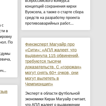
всероссийского конкурса
концепций сохранения кирхи
Вуоксела, а также о старте сбора
средств на разработку проекта
противоаварийных работ....
 с
сти в
ировку
нол. По
Финэксперт Магуайр про
«Сити»: «АПЛ жалеет, что
осдумы
выдвинула 115 обвинений,
евича,
требуются тысячи
доказательств. С «горожан»
ч...
могут снять 60+ очков, они
могут вылететь в
Чемпионшип»
тзыв
Эксперт в области футбольной
экономики Киран Магуайр считает,
что АПЛ жалеет о выдвижении