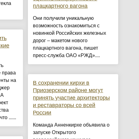
текла
плацкартного вагона
.
Они получили уникальную
возможность ознакомиться с
новинкой Российских железных
ить
дорог – макетом нового
ские
плацкартного вагона, пишет
пресс-служба ОАО «РЖД»....
ть
е права
енты на
В сохранении кирхи в
джер
Приозерском районе могут
ИА
принять участие архитекторы
оект
и реставраторы со всей
ства
России
о ......
Команда Анненкирхе объявила о
запуске Открытого