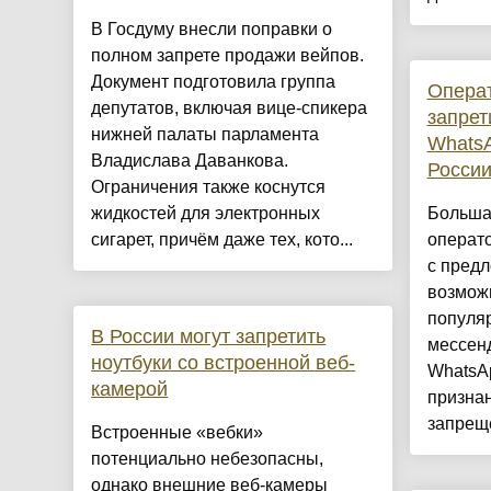
В Госдуму внесли поправки о
полном запрете продажи вейпов.
Документ подготовила группа
Операт
депутатов, включая вице-спикера
запрет
нижней палаты парламента
WhatsA
Владислава Даванкова.
Росси
Ограничения также коснутся
жидкостей для электронных
Больша
сигарет, причём даже тех, кото...
операто
с пред
возможн
популя
В России могут запретить
мессенд
ноутбуки со встроенной веб-
WhatsAp
камерой
признан
запрещё
Встроенные «вебки»
потенциально небезопасны,
однако внешние веб-камеры