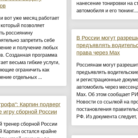
нанесение тонировки на с
ов
автомобиля и его тюнинг...
и вот уже месяц работает
 который позволяет
ть россиянину
В России могут разреш
ятельно запретить себе
предъявлять водитель
ение и получение любых
права через Max
ов. Созданная программа
ает весьма гибкие услуги,
Россиянам могут разреши
яющие ограничить как
предъявлять водительски
ние отдельных ...
и регистрационные докум
автомобиль через мессен
Max. Об этом сообщает Р
Новости со ссылкой на пр
трофа": Карпин подверг
постановления правитель
е игру сборной России
РФ. Из документа следует, чт
й тренер сборной России
й Карпин остался крайне