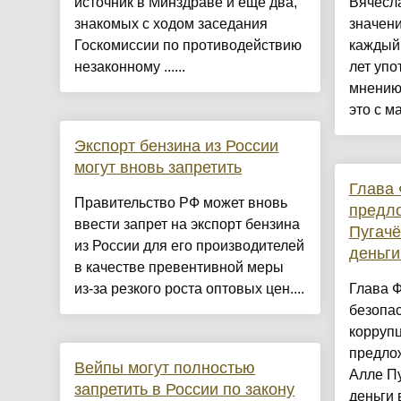
источник в Минздраве и еще два,
Вячесл
знакомых с ходом заседания
значени
Госкомиссии по противодействию
каждый 
незаконному ......
лет упо
мнению 
это с м
Экспорт бензина из России
могут вновь запретить
Глава
Правительство РФ может вновь
предло
ввести запрет на экспорт бензина
Пугачё
из России для его производителей
деньги
в качестве превентивной меры
из-за резкого роста оптовых цен....
Глава Ф
безопас
корруп
предло
Вейпы могут полностью
Алле П
запретить в России по закону
деньги в