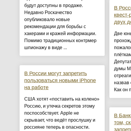
будут доступны в продаже.
В Росс
Недавно Роскачество
квест-
опубликовало новые
двух д
рекомендации для борьбы с
хакерами и кражей информации.
Две юн
Помимо традиционных контрмер
прохож
шпионажу в виде ...
пожалов
плёткам
Депутат
думы М
В России могут запретить
отреаги
пользоваться новыми iPhone
назвав 
на работе
Как он 
США хотят «поставить на колено»
Россию, и утечка секретов этому
поспособствует. Apple не
В Банк
скрывает, что ведёт прослушку и
том, с
россияне теперь в опасности.
запрет