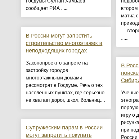
Госдумы Султан Хамзаев,
недово
сообщает РИА ......
втором
матча с
приводи
— второ
В России могут запретить
......
строительство многоэтажек в
неподходящих городах
Законопроект о запрете на
В Росс
застройку городов
поиске
многоэтажными домами
Сибир
рассмотрят в Госдуме. Речь о тех
населенных пунктах, где серьезно
Ученые 
не хватает дорог, школ, больниц....
этногр
первую
игру о 
рисунка
Супружеским парам в России
при по
могут запретить покупать
России 