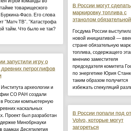
лен игрой команды во
В России могут сделать
 тайме товарищеского
маркировку топлива с
 Буркина-Фасо. Его слова
этанолом обязательной
т "Матч ТВ". "Катастрофа
й тайм. Что было не так?
Госдума России выступила
новой инициативой — вве
стране обязательную марк
топлива, содержащего эта
мнению заместителя
ии запустили игру о
председателя комитета Г
 древних петроглифов
по энергетике Юрия Станк
и
таким образом получится
Института археологии и
избежать спекуляций разли
афии СО РАН создали
 в России компьютерную
древних наскальных
В России попали под о
х. Проект был разработан
Volvo, которые могут
ддержке Минобрнауки
загореться
в рамках Десятилетия