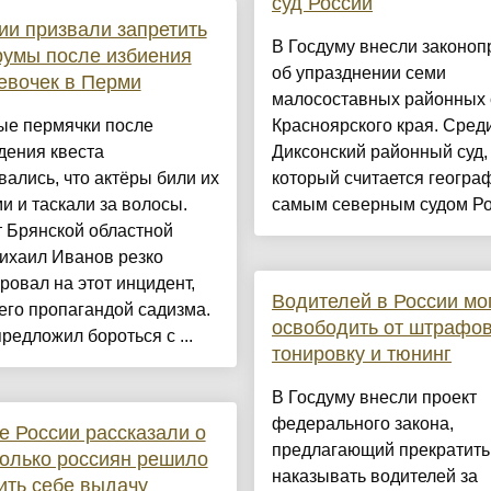
суд России
ии призвали запретить
В Госдуму внесли законоп
румы после избиения
об упразднении семи
евочек в Перми
малосоставных районных 
ые пермячки после
Красноярского края. Сред
дения квеста
Диксонский районный суд,
ались, что актёры били их
который считается геогра
и и таскали за волосы.
самым северным судом Рос
 Брянской областной
ихаил Иванов резко
ровал на этот инцидент,
Водителей в России мо
его пропагандой садизма.
освободить от штрафов
предложил бороться с ...
тонировку и тюнинг
В Госдуму внесли проект
федерального закона,
е России рассказали о
предлагающий прекратить
колько россиян решило
наказывать водителей за
ить себе выдачу