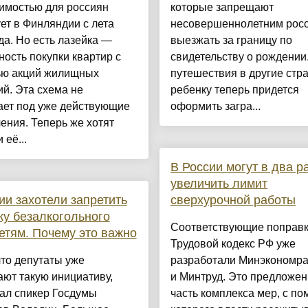
имостью для россиян
которые запрещают
ет в Финляндии с лета
несовершеннолетним рос
да. Но есть лазейка —
выезжать за границу по
ость покупки квартир с
свидетельству о рождении
ю акций жилищных
путешествия в другие стр
й. Эта схема не
ребенку теперь придется
ает под уже действующие
оформить загра...
ения. Теперь же хотят
 её...
В России могут в два р
увеличить лимит
ии захотели запретить
сверхурочной работы
у безалкогольного
Соответствующие поправк
етям. Почему это важно
Трудовой кодекс РФ уже
что депутаты уже
разработали Минэкономра
ют такую инициативу,
и Минтруд. Это предложе
ал спикер Госдумы
часть комплекса мер, с п