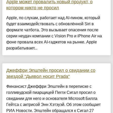
Apple может провалить новый продукт, о
котором никто не просил
Apple, по слухам, работает над AI-пином, который
будет взаимодействовать с обновлённой Siri в
формате чатбота. Это вызывает опасения после
серии неудач компании с Vision Pro и iPhone Air на
фоне провала всех AI-гаджетов на рынке. Apple
разрабатывает...
Джеффри Эпштейн просил о свидании со
звездой "Дьявол носит Prada"
Финансист Джеффри Эпштейн в переписке с
голливудской пиарщицей Пегги Сигал просил о
свидании для него и основателя Microsoft Билла
Гейтса с актрисой Энн Хэтэуэй. Об этом сообщает
РИА Новости. Эпштейн обращался к Сигал 27