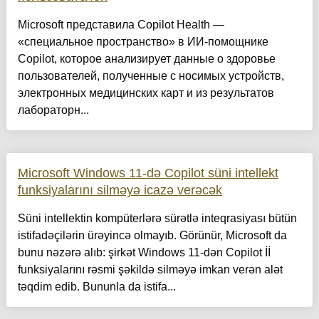
Microsoft представила Copilot Health —
«специальное пространство» в ИИ-помощнике
Copilot, которое анализирует данные о здоровье
пользователей, полученные с носимых устройств,
электронных медицинских карт и из результатов
лабораторн...
Microsoft Windows 11-də Copilot süni intellekt
funksiyalarını silməyə icazə verəcək
Süni intellektin kompüterlərə sürətlə inteqrasiyası bütün
istifadəçilərin ürəyincə olmayıb. Görünür, Microsoft da
bunu nəzərə alıb: şirkət Windows 11-dən Copilot İİ
funksiyalarını rəsmi şəkildə silməyə imkan verən alət
təqdim edib. Bununla da istifa...