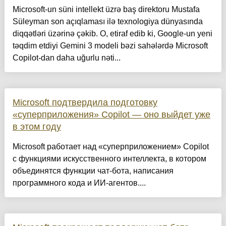
Microsoft-un süni intellekt üzrə baş direktoru Mustafa
Süleyman son açıqlaması ilə texnologiya dünyasında
diqqətləri üzərinə çəkib. O, etiraf edib ki, Google-un yeni
təqdim etdiyi Gemini 3 modeli bəzi sahələrdə Microsoft
Copilot-dan daha uğurlu nəti...
Microsoft подтвердила подготовку
«суперприложения» Copilot — оно выйдет уже
в этом году
Microsoft работает над «суперприложением» Copilot
с функциями искусственного интеллекта, в котором
объединятся функции чат-бота, написания
программного кода и ИИ-агентов....