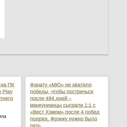
 на ПК
Фанату «МЮ» не хватило
 Play
победы, чтобы постричься
тнего
после 494 дней –
манкунианцы сыграли 1:1 с
«Вест Хэмом» после 4 побед
ила
подряд. Фрэнку нужно было
пять