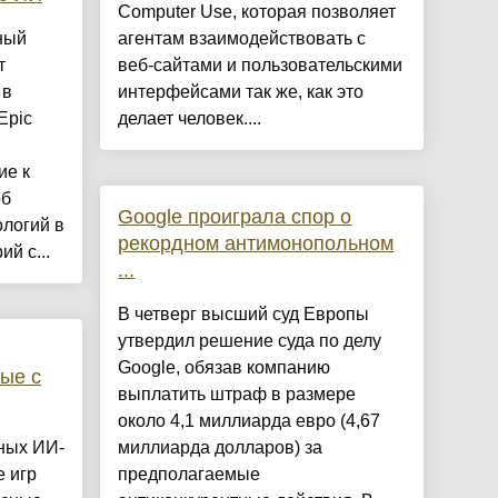
Computer Use, которая позволяет
ный
агентам взаимодействовать с
т
веб-сайтами и пользовательскими
 в
интерфейсами так же, как это
Epic
делает человек....
ие к
об
Google проиграла спор о
ологий в
рекордном антимонопольном
й с...
...
В четверг высший суд Европы
утвердил решение суда по делу
Google, обязав компанию
ные с
выплатить штраф в размере
около 4,1 миллиарда евро (4,67
ных ИИ-
миллиарда долларов) за
е игр
предполагаемые