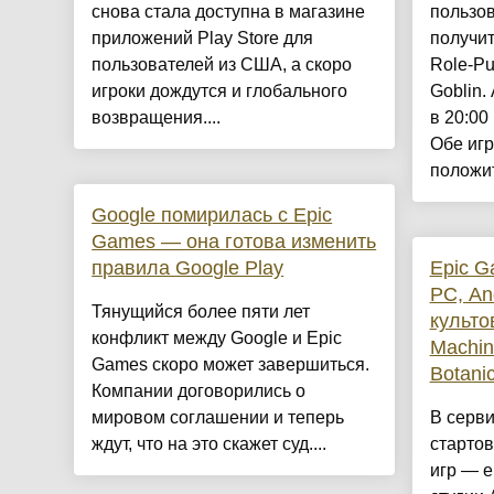
снова стала доступна в магазине
пользов
приложений Play Store для
получит
пользователей из США, а скоро
Role-Pu
игроки дождутся и глобального
Goblin.
возвращения....
в 20:00
Обе игр
положит
Google помирилась с Epic
Games — она готова изменить
правила Google Play
Epic G
PC, An
Тянущийся более пяти лет
культо
конфликт между Google и Epic
Machin
Games скоро может завершиться.
Botani
Компании договорились о
мировом соглашении и теперь
В серви
ждут, что на это скажет суд....
стартов
игр — е