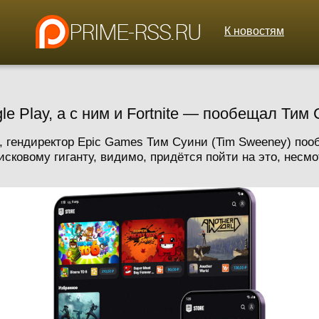
К новостям
le Play, а с ним и Fortnite — пообещал Ти
, гендиректор Epic Games Тим Суини (Tim Sweeney) пооб
сковому гиганту, видимо, придётся пойти на это, несмо