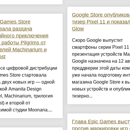
Google Store опублико
 Games Store
тизер Pixel 11 и показал
вала раздача
Glow
ийного приключения
Скоро Google выпустит
 работы Pilgrims от
смартфоны серии Pixel 1
елей Machinarium и
презентация устройств Ma
st
Google назначена на 12 ав
исе цифровой дистрибуции
преддверии этой даты ко
mes Store стартовала
уже начала подготовку инт
 двух новых игр — одной
магазина Google Store к в
кой Amanita Design
новых устройств и опубли
l, Machinarium, трилогия
тизерно...
t) и второй от
имой студии Moonana....
Глава Epic Games выст
против маркировки игр