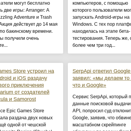
атели могут бесплатно
компьютеров, с помощью
ь две игры: Arranger: A
которого пользователи мо
zzling Adventure и Trash
запускать Android-игры на
 Акция действует до 14 мая
Windows. С тех пор плат
 по бакинскому времени.
находилась на этапе бета-
ы получили очень
тестирования. Теперь же, 
е...
более чем три год...
ames Store устроил на
SerpApi ответил Google
droid и iOS раздачу
заявил: «мы делаем то 
вого приключения
что и Google»
arium от создателей
Сервис SerpApi, который 
cula и Samorost
данные поисковой выдачи
се Epic Games Store
API, попросил суд отклони
ала раздача двух новых
Google, заявив, что обвин
щё одной от чешской
масштабном скрейпинге