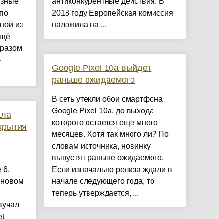
ёзные
антиконкурентные действия. В
 по
2018 году Европейская комиссия
дной из
наложила на ...
ещё
бразом
-
Google Pixel 10a выйдет
раньше ожидаемого
В сеть утекли обои смартфона
Google Pixel 10a, до выхода
ала
которого остается еще много
скрытия
месяцев. Хотя так много ли? По
словам источника, новинку
выпустят раньше ожидаемого.
 6.
Если изначально релиза ждали в
 новом
начале следующего года, то
теперь утверждается, ...
вучал
et