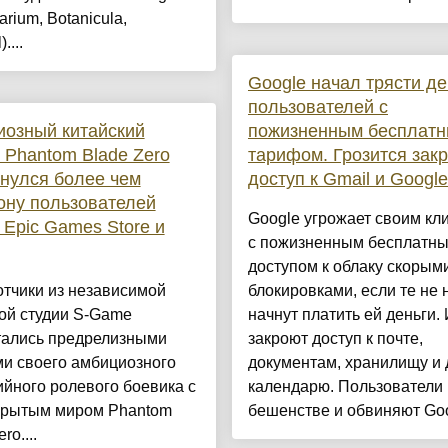
arium, Botanicula,
....
Google начал трясти де
пользователей с
озный китайский
пожизненным бесплат
 Phantom Blade Zero
тарифом. Грозится зак
нулся более чем
доступ к Gmail и Googl
ну пользователей
Google угрожает своим кл
 Epic Games Store и
с пожизненным бесплатн
доступом к облаку скорым
тчики из независимой
блокировками, если те не 
ой студии S-Game
начнут платить ей деньги.
тались предрелизными
закроют доступ к почте,
ми своего амбициозного
документам, хранилищу и 
йного ролевого боевика с
календарю. Пользователи 
крытым миром Phantom
бешенстве и обвиняют Goog
ro....