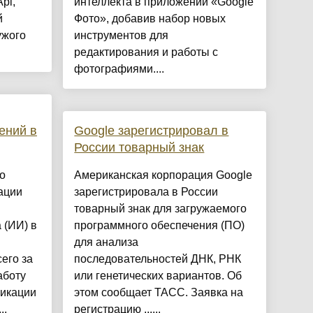
pi,
интеллекта в приложении «Google
й
Фото», добавив набор новых
ужого
инструментов для
редактирования и работы с
фотографиями....
ений в
Google зарегистрировал в
России товарный знак
о
Американская корпорация Google
ации
зарегистрировала в России
товарный знак для загружаемого
 (ИИ) в
программного обеспечения (ПО)
для анализа
его за
последовательностей ДНК, РНК
аботу
или генетических вариантов. Об
ликации
этом сообщает ТАСС. Заявка на
..
регистрацию ......