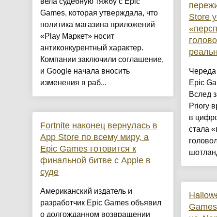
вела судебную тяжбу с Epic
пережи
Games, которая утверждала, что
Store 
политика магазина приложений
«персп
«Play Маркет» носит
голово
антиконкурентный характер.
реальн
Компании заключили соглашение,
и Google начала вносить
Череда 
изменения в раб...
Epic Ga
Вслед з
Priory 
в цифр
Fortnite наконец вернулась в
стала 
App Store по всему миру, а
головол
Epic Games готовится к
шотланд
финальной битве с Apple в
суде
Американский издатель и
Hallow
разработчик Epic Games объявил
Games 
о долгожданном возвращении