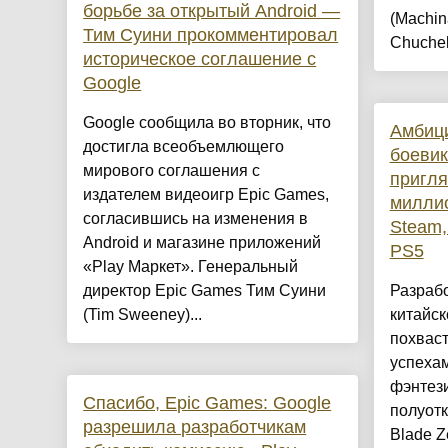
борьбе за открытый Android —
(Machin
Тим Суини прокомментировал
Chuchel)
историческое соглашение с
Google
Google сообщила во вторник, что
Амбици
достигла всеобъемлющего
боевик
мирового соглашения с
пригля
издателем видеоигр Epic Games,
миллио
согласившись на изменения в
Steam,
Android и магазине приложений
PS5
«Play Маркет». Генеральный
директор Epic Games Тим Суини
Разрабо
(Tim Sweeney)...
китайск
похвас
успеха
фэнтези
Спасибо, Epic Games: Google
полуот
разрешила разработчикам
Blade Ze