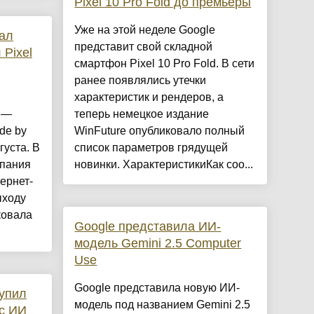
Pixel 10 Pro Fold до премьеры
Уже на этой неделе Google
вал
представит свой складной
 Pixel
смартфон Pixel 10 Pro Fold. В сети
ранее появлялись утечки
характеристик и рендеров, а
1 —
теперь немецкое издание
de by
WinFuture опубликовало полный
густа. В
список параметров грядущей
мпания
новинки. ХарактеристикиКак соо...
ернет-
ыходу
ковала
Google представила ИИ-
модель Gemini 2.5 Computer
Use
Google представила новую ИИ-
упил
модель под названием Gemini 2.5
 с ИИ