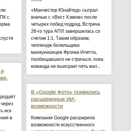
гли
«Манчестер Юнайтед» сыграл
 ПК с
вничью с «Вест Хэмом» после
форма
четырех побед подряд. Встреча
26-го тура АПЛ завершилась со
спустя
счетом 1:1. Таким образом,
челлендж болельщика
манкунианцев Фрэнка Илетта,
пообещавшего не стричься, пока
команда не выиграет пять мат...
 и
же,
В «Google Фото» появились
продаёт
расширенные ИИ-
 через
возможности
ть иск
ения в
Компания Google расширила
возможности искусственного