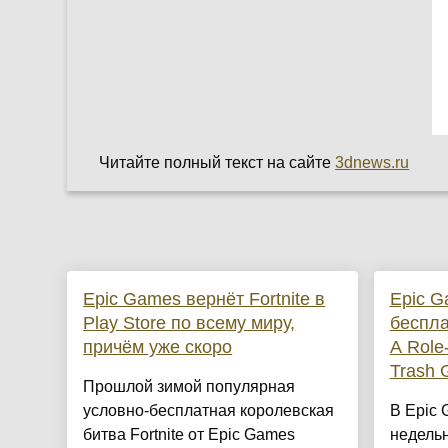
Читайте полный текст на сайте
3dnews.ru
Epic Games вернёт Fortnite в
Epic G
Play Store по всему миру,
беспла
причём уже скоро
A Role
Trash 
Прошлой зимой популярная
условно-бесплатная королевская
В Epic 
битва Fortnite от Epic Games
недельн