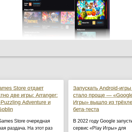
ames Store отдает
Запускать Android-игры
тно две игры: Arranger:
стало проще — «Google
-Puzzling Adventure и
Игры» вышло из трёхле
Goblin
бета-теста
Games Store очередная
В 2022 году Google запуст
ая раздача. На этот раз
сервис «Play Игры» для