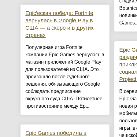
студии 
Botanic
Epic'еская победа: Fortnite
новинки
вернулась в Google Play в
Games..
США — а скоро и в других
странах
Популярная игра Fortnite
Epic G
компании Epic Games вернулась в
раздач
магазин приложений Google Play
приклю
для пользователей из США. Это
социа
произошло после судебного
Project
решения, обязывающего Google
соблюдать предписание
В серв
окружного суда США. Пятилетнее
Epic Ga
противостояние между Ep...
новая р
мобиль
пользов
игры, в
Epic Games победила в
чешской