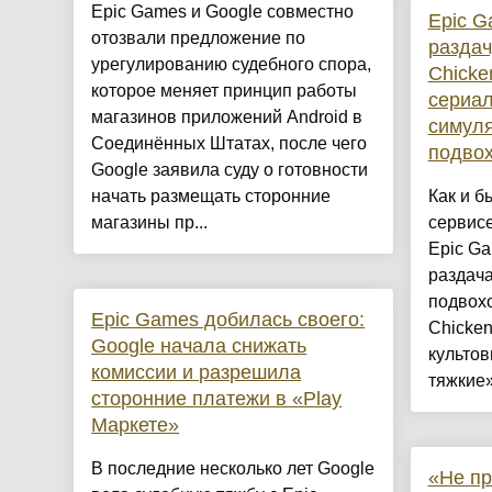
Epic Games и Google совместно
Epic G
отозвали предложение по
раздачу
урегулированию судебного спора,
Chicke
которое меняет принцип работы
сериал
магазинов приложений Android в
симуля
Соединённых Штатах, после чего
подво
Google заявила суду о готовности
начать размещать сторонние
Как и б
магазины пр...
сервис
Epic Ga
раздача
подвохо
Epic Games добилась своего:
Chicken
Google начала снижать
культо
комиссии и разрешила
тяжкие» 
сторонние платежи в «Play
Маркете»
В последние несколько лет Google
«Не пр