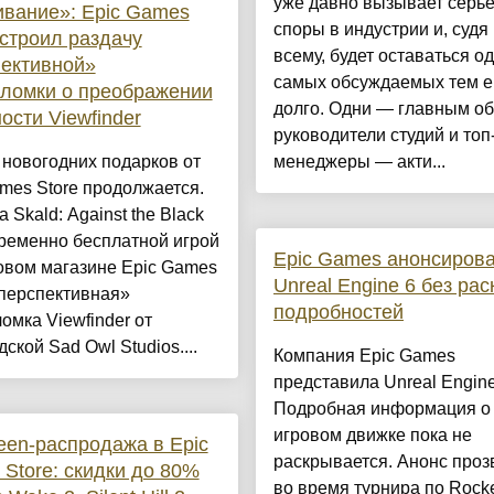
уже давно вызывает серь
вание»: Epic Games
споры в индустрии и, судя
устроил раздачу
всему, будет оставаться о
ективной»
самых обсуждаемых тем 
ломки о преображении
долго. Одни — главным о
ости Viewfinder
руководители студий и топ
новогодних подарков от
менеджеры — акти...
mes Store продолжается.
а Skald: Against the Black
временно бесплатной игрой
Epic Games анонсиров
овом магазине Epic Games
Unreal Engine 6 без ра
«перспективная»
подробностей
омка Viewfinder от
ской Sad Owl Studios....
Компания Epic Games
представила Unreal Engine
Подробная информация о
игровом движке пока не
een-распродажа в Epic
раскрывается. Анонс проз
Store: скидки до 80%
во время турнира по Rock