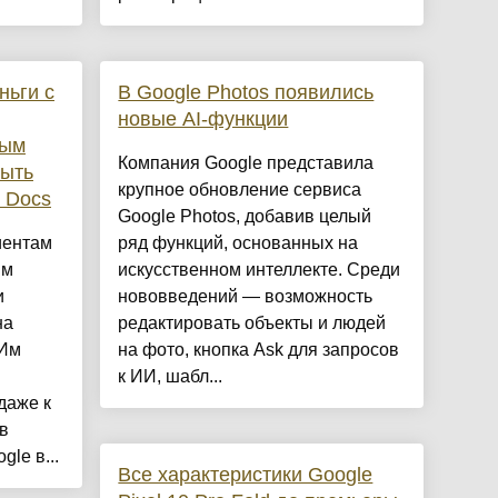
ньги с
В Google Photos появились
новые AI-функции
ным
Компания Google представила
рыть
крупное обновление сервиса
e Docs
Google Photos, добавив целый
иентам
ряд функций, основанных на
ым
искусственном интеллекте. Среди
и
нововведений — возможность
на
редактировать объекты и людей
 Им
на фото, кнопка Ask для запросов
к ИИ, шабл...
даже к
в
le в...
Все характеристики Google