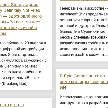
ames Store устроил
Генеративный искусствен
 Definitely Not Fried
интеллект (ИИ) продолжае
n — вдохновлённого
оставаться спорной темой
ом «Во все тяжкие»
игровой индустрии. Глава 
тора закусочной с
Games Тим Суини считает
хом
бессмысленным требован
ыло обещано, 29 января в
разработчикам сообщать 
е цифровой дистрибуции
использовании таких техн
mes Store стартовала
своих играх.Его комментари
 симулятора закусочной с
м Definitely Not Fried
, явно вдохновлённого
В Epic Games не хотят
вым сериалом «Во все
помечать игры, создан
(Breaking Bad)....
ИИ
Использование генератив
инструментов в разработк
осто игра, а