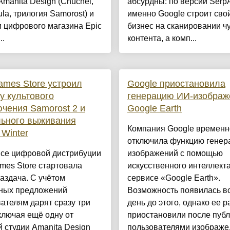
Amanita Design (Chuchel,
абсурдны: по версии SerpA
ula, трилогия Samorost) и
именно Google строит сво
 цифрового магазина Epic
бизнес на сканировании ч
..
контента, а комп...
ames Store устроил
Google приостановила
у культового
генерацию ИИ-изображ
чения Samorost 2 и
Google Earth
льного выживания
Компания Google временн
 Winter
отключила функцию генер
исе цифровой дистрибуции
изображений с помощью
mes Store стартовала
искусственного интеллекта
аздача. С учётом
сервисе «Google Earth».
ных предложений
Возможность появилась вс
ателям дарят сразу три
день до этого, однако ее р
ключая ещё одну от
приостановили после пуб
 студии Amanita Design
пользователями изображе.