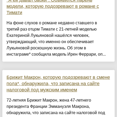
"Я ей давал бабки". Объявился парень
модели, которую подозревают в романе с
Тимати
На фоне слухов о романе недавно ставшего в
третий раз отцом Тимати с 21-летней моделью
Екатериной Лукьяновой нашёлся человек,
утверждающий, что именно он обеспечивает
Лукьяновой роскошную жизнь. Об этом в
инстаграме* сообщила модель Ирен Феррари, оп...
Брижит Макрон, которую подозревают в смене
пола*, обнаружила, что записана на сайте
налоговой под мужским именем
72-летняя Брижит Макрон, жена 47-летнего
президента Франции Эммануэля Макрона,
обнаружила, что записана на сайте налоговой под