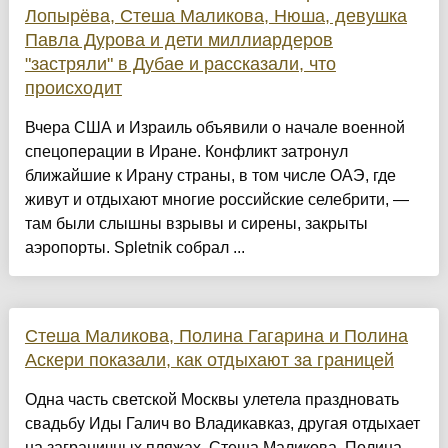
Лопырёва, Стеша Маликова, Нюша, девушка
Павла Дурова и дети миллиардеров
"застряли" в Дубае и рассказали, что
происходит
Вчера США и Израиль объявили о начале военной
спецоперации в Иране. Конфликт затронул
ближайшие к Ирану страны, в том числе ОАЭ, где
живут и отдыхают многие российские селебрити, —
там были слышны взрывы и сирены, закрыты
аэропорты. Spletnik собрал ...
Стеша Маликова, Полина Гагарина и Полина
Аскери показали, как отдыхают за границей
Одна часть светской Москвы улетела праздновать
свадьбу Иды Галич во Владикавказ, другая отдыхает
на заграничных пляжах. Стеша Маликова, Полина