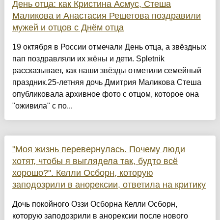
День отца: как Кристина Асмус, Стеша
Маликова и Анастасия Решетова поздравили
мужей и отцов с Днём отца
19 октября в России отмечали День отца, а звёздных
пап поздравляли их жёны и дети. Spletnik
рассказывает, как наши звёзды отметили семейный
праздник.25-летняя дочь Дмитрия Маликова Стеша
опубликовала архивное фото с отцом, которое она
"оживила" с по...
"Моя жизнь перевернулась. Почему люди
хотят, чтобы я выглядела так, будто всё
хорошо?". Келли Осборн, которую
заподозрили в анорексии, ответила на критику
Дочь покойного Оззи Осборна Келли Осборн,
которую заподозрили в анорексии после нового