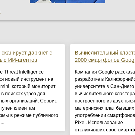
u
 сканирует даркнет с
Вычислительный класте
ью ИИ-агентов
2000 смартфонов Googl
 Threat Intelligence
Компания Google рассказа
ся новый инструмент на
разработке в Калифорний
mini, который мониторит
университете в Сан-Диего
 в поисках угроз для
вычислительного кластера
ных организаций. Сервис
построенного из двух тыся
тупен клиентам
материнских плат бывших
рмы в режиме публичного
употреблении смартфонов
..
Pixel. Использование
отслуживших своё смарт