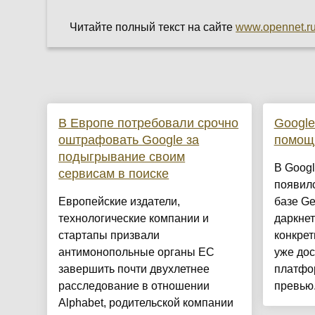
Читайте полный текст на сайте
www.opennet.r
В Европе потребовали срочно
Google
оштрафовать Google за
помощ
подыгрывание своим
В Google
сервисам в поиске
появил
Европейские издатели,
базе Ge
технологические компании и
даркнет
стартапы призвали
конкрет
антимонопольные органы ЕС
уже дос
завершить почти двухлетнее
платфо
расследование в отношении
превью..
Alphabet, родительской компании