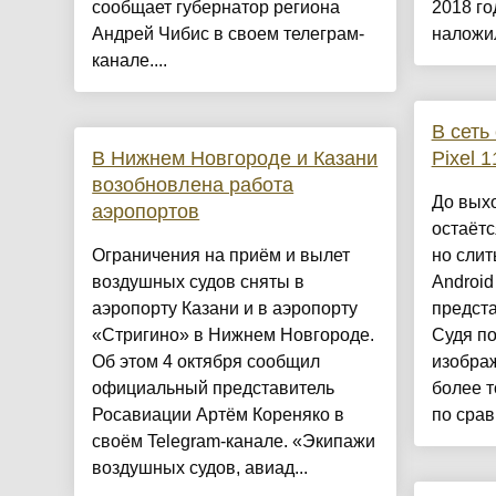
сообщает губернатор региона
2018 го
Андрей Чибис в своем телеграм-
наложил
канале....
В сеть
В Нижнем Новгороде и Казани
Pixel 1
возобновлена работа
До выхо
аэропортов
остаётс
Ограничения на приём и вылет
но слит
воздушных судов сняты в
Android
аэропорту Казани и в аэропорту
предста
«Стригино» в Нижнем Новгороде.
Судя п
Об этом 4 октября сообщил
изобра
официальный представитель
более т
Росавиации Артём Кореняко в
по срав
своём Telegram-канале. «Экипажи
воздушных судов, авиад...