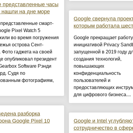
е представленные часы
 нашли на дне море
Google свернула проект
 представленные смарт-
которым работала шест
ogle Pixel Watch 5
жили во время погружения
Google прекращает работу
ежья острова Сент-
инициативой Privacy Sand
 Фото гаджета на своей
запущенной в 2019 году д
е опубликовал президент
создания технологий,
Gearbox Software Рэнди
повышающих
рд. Судя по
конфиденциальность
кованным фотографиям,
пользователей и
предоставляющих инстру
для цифрового бизнеса....
едена разборка
она Google Pixel 10
Google и Intel углубляю
сотрудничество в сфер