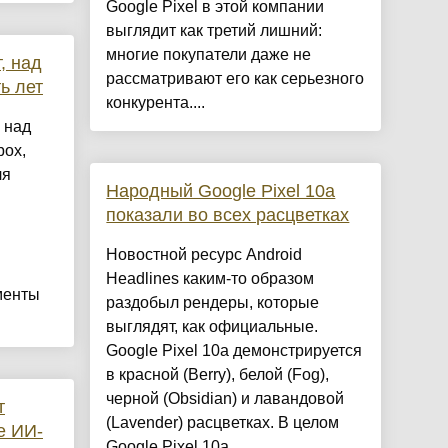
Google Pixel в этой компании
выглядит как третий лишний:
многие покупатели даже не
, над
рассматривают его как серьезного
ь лет
конкурента....
 над
box,
ля
Народный Google Pixel 10a
показали во всех расцветках
Новостной ресурс Android
Headlines каким-то образом
менты
раздобыл рендеры, которые
выглядят, как официальные.
Google Pixel 10a демонстрируется
в красной (Berry), белой (Fog),
черной (Obsidian) и лавандовой
т
(Lavender) расцветках. В целом
е ИИ-
Google Pixel 10a ...