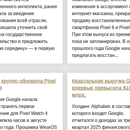
венного интеллекта, ранее
изменения в ассортимент 
ала за введение
интернет-магазина, прекр
ования всей отрасли,
продажу восстановленны
решила уточнить свой
смартфонов Pixel 6 и Pixel
на государственное
При этом выпуск их преем
ельство и предложить
пока не запланирован. В о
ую середину» — в первую
прошлого года Google нач
предлагать восстан...
 крупно обновила Pixel
Квартальная выручка G
4
впервые превысила $1
млрд.
ия Google начала
странять первое
Холдинг Alphabet, в соста
ние для Pixel Watch 4
которого входит Google,
елиза часов в августе
отчитался о доходах за тр
го года. Прошивка WearOS
квартал 2025 финансового