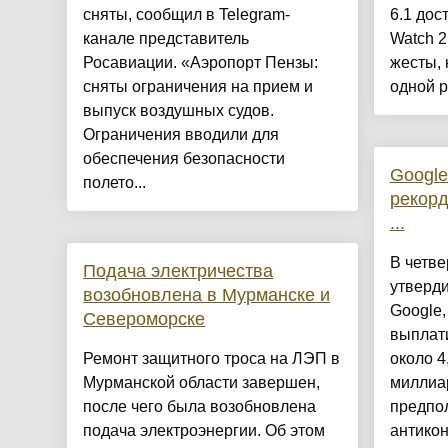
сняты, сообщил в Telegram-
6.1 дос
канале представитель
Watch 2
Росавиации. «Аэропорт Пензы:
жесты, 
сняты ограничения на прием и
одной р
выпуск воздушных судов.
Ограничения вводили для
обеспечения безопасности
Google
полето...
рекор
...
В четв
Подача электричества
утверди
возобновлена в Мурманске и
Google,
Североморске
выплат
Ремонт защитного троса на ЛЭП в
около 4
Мурманской области завершен,
миллиа
после чего была возобновлена
предпо
подача электроэнергии. Об этом
антикон