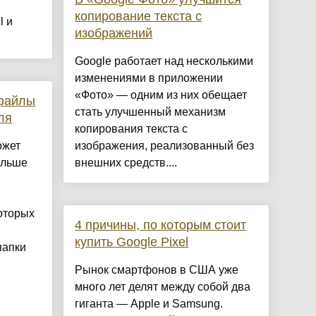
копирование текста с
l и
изображений
Google работает над несколькими
изменениями в приложении
«Фото» — одним из них обещает
 файлы
стать улучшенный механизм
ля
копирования текста с
ожет
изображения, реализованный без
ольше
внешних средств....
й
оторых
4 причины, по которым стоит
купить Google Pixel
папки
Рынок смартфонов в США уже
много лет делят между собой два
гиганта — Apple и Samsung.