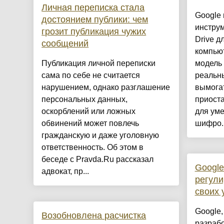
Личная переписка стала
Google
достоянием публики: чем
инструм
грозит публикация чужих
Drive д
сообщений
компьют
Публикация личной переписки
модель
сама по себе не считается
реальн
нарушением, однако разглашение
вымога
персональных данных,
приост
оскорблений или ложных
для ум
обвинений может повлечь
шифро..
гражданскую и даже уголовную
ответственность. Об этом в
беседе с Pravda.Ru рассказал
Google
адвокат, пр...
регули
своих 
Google,
Возобновлена расчистка
разрабо