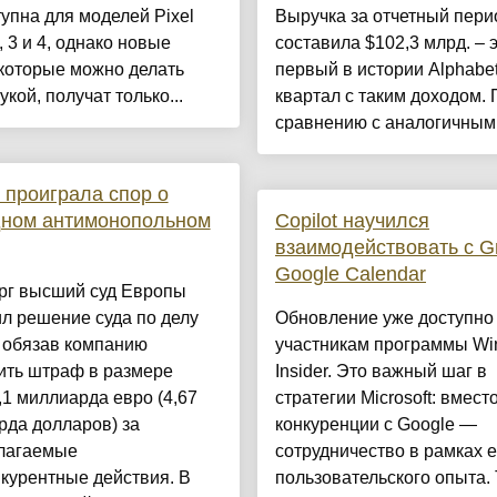
тупна для моделей Pixel
Выручка за отчетный пери
, 3 и 4, однако новые
составила $102,3 млрд. – 
которые можно делать
первый в истории Alphabe
укой, получат только...
квартал с таким доходом. 
сравнению с аналогичным 
 проиграла спор о
дном антимонопольном
Copilot научился
взаимодействовать с G
Google Calendar
ерг высший суд Европы
л решение суда по делу
Обновление уже доступно
 обязав компанию
участникам программы W
ить штраф в размере
Insider. Это важный шаг в
,1 миллиарда евро (4,67
стратегии Microsoft: вмест
рда долларов) за
конкуренции с Google —
лагаемые
сотрудничество в рамках 
курентные действия. В
пользовательского опыта.