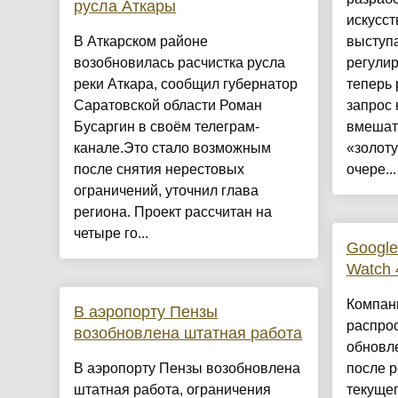
русла Аткары
искусст
В Аткарском районе
выступ
возобновилась расчистка русла
регулир
реки Аткара, сообщил губернатор
теперь 
Саратовской области Роман
запрос 
Бусаргин в своём телеграм-
вмешат
канале.Это стало возможным
«золот
после снятия нерестовых
очере...
ограничений, уточнил глава
региона. Проект рассчитан на
четыре го...
Google
Watch 
Компан
В аэропорту Пензы
распро
возобновлена штатная работа
обновле
В аэропорту Пензы возобновлена
после р
штатная работа, ограничения
текуще