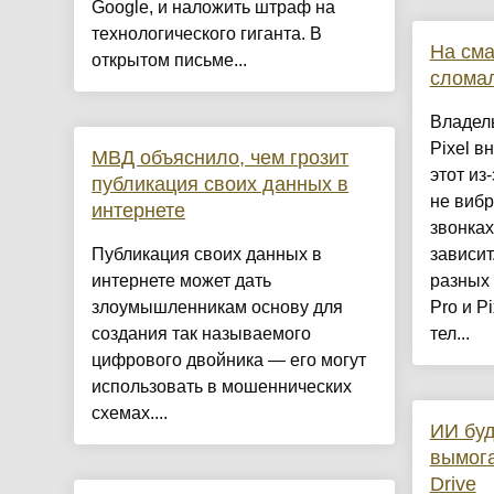
Google, и наложить штраф на
технологического гиганта. В
На сма
открытом письме...
слома
Владел
Pixel в
МВД объяснило, чем грозит
этот из-
публикация своих данных в
не виб
интернете
звонках
Публикация своих данных в
зависит
интернете может дать
разных 
злоумышленникам основу для
Pro и P
создания так называемого
тел...
цифрового двойника — его могут
использовать в мошеннических
схемах....
ИИ буд
вымога
Drive