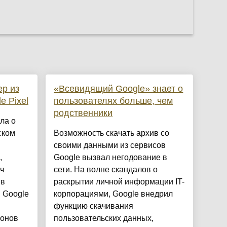
р из
«Всевидящий Google» знает о
e Pixel
пользователях больше, чем
родственники
ла о
ском
Возможность скачать архив со
своими данными из сервисов
,
Google вызвал негодование в
ч
сети. На волне скандалов о
 в
раскрытии личной информации IT-
 Google
корпорациями, Google внедрил
функцию скачивания
фонов
пользовательских данных,