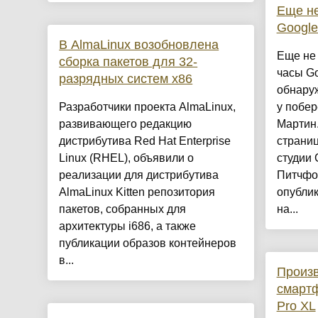
Еще н
Google
В AlmaLinux возобновлена
Еще не
сборка пакетов для 32-
часы Go
разрядных систем x86
обнару
Разработчики проекта AlmaLinux,
у побер
развивающего редакцию
Мартин.
дистрибутива Red Hat Enterprise
страниц
Linux (RHEL), объявили о
студии 
реализации для дистрибутива
Питчфо
AlmaLinux Kitten репозитория
опубли
пакетов, собранных для
на...
архитектуры i686, а также
публикации образов контейнеров
в...
Произв
смартф
Pro XL