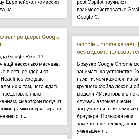
ду Европейская комиссия
post Copilot научился
а на ...
взаимодействовать с Gmai
Google C...
 слили рендеры Google
1
Google Chrome качает
без ведома пользовате
да Google Pixel 11
я ещё несколько месяцев,
Браузер Google Chrome м
ые в сеть рендеры от
занимать на устройстве б
 Headlines уже дают
памяти, чем кажется, из-за
вление о том, чего ждать.
крупного файла локально
о представленным
модели ИИ, который в нек
жениям, смартфон получит
случаях автоматически
онкие рамки вокруг экрана
загружается в системные 
нению с п...
браузера. Пользователи,
заметившие неожиданное
уменьшени...