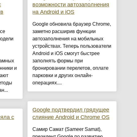
с
возможности автозаполнения
 в
на Android и iOS
Google обновила браузер Chrome,
все
заметно расширив функции
модели
автозаполнения на мобильных
устройствах. Теперь пользователи
Android и iOS смогут быстрее
ламных
заполнять формы при
нники и
бронировании перелетов, оплате
ают
парковки и других онлайн-
етоды
операциях....
н...
Google подтвердил грядущее
няла с
слияние Android и Chrome OS
Самир Самат (Sameer Samat),
президент Google по развитию