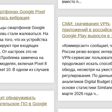
вместо п...
ртфонах Google Pixel
лась вибрация
СМИ: скачивания VPN-
ьцы смартфонов Google
приложений в российс
новь стали жаловаться. На
Google Play выросли в 
за того, что их устройства
рируют при входящих
«Коммерсант» сообщает, ч
. От настроек это не
России резко возрос интер
.Проблема замечена на
VPN-сервисам: пользоват
моделях, включая Pixel 8
продолжают искать спосо
ixel 10. В одном из случаев
обхода, несмотря на ужес
регулирования. По данны
аналитиков Digital Budget 
основе статистики Similarw
марте 2026 года ч...
ет обнаруживать
тельское ПО в Google