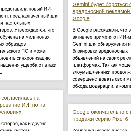
Gemini будет бороться 
 представила новый ИИ-
вредоносной рекламой
ент, предназначенный для
Google
ля настольных
еров. Утверждается, что
В Google рассказали, что 
 обучена на миллионах
активнее применяют ИИ-
ых образцов
Gemini для обнаружения и
тельского ПО и может
блокировки вредоносных
ановить синхронизацию
объявлений на своих рек
еньшения ущерба от атаки
платформах. Так как моше
.
злоумышленники продолж
совершенствовать свои м
обхода модерации, в компа
 согласилась на
рование ИИ, но на
условиях
Google окончательно с
продажи серию Pixel 6
 которая, как и другие
тчики систем
Компания Google внесла