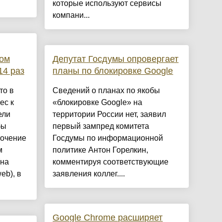
которые используют сервисы
компани...
ком
Депутат Госдумы опровергает
14 раз
планы по блокировке Google
то в
Сведений о планах по якобы
ес к
«блокировке Google» на
ели
территории России нет, заявил
бы
первый зампред комитета
точение
Госдумы по информационной
м
политике Антон Горелкин,
(на
комментируя соответствующие
eb), в
заявления коллег....
Google Chrome расширяет