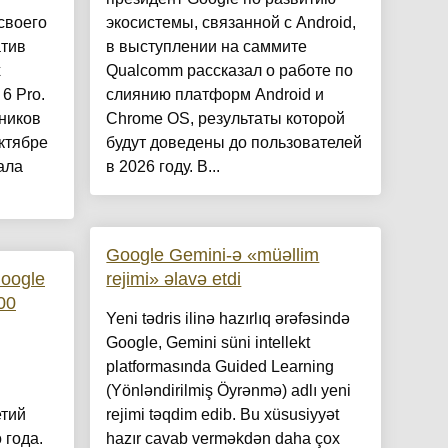
своего
экосистемы, связанной с Android,
атив
в выступлении на саммите
х
Qualcomm рассказал о работе по
 6 Pro.
слиянию платформ Android и
ников
Chrome OS, результаты которой
ктябре
будут доведены до пользователей
ала
в 2026 году. В...
Google Gemini-ə «müəllim
oogle
rejimi» əlavə etdi
00
Yeni tədris ilinə hazırlıq ərəfəsində
Google, Gemini süni intellekt
в
platformasında Guided Learning
(Yönləndirilmiş Öyrənmə) adlı yeni
етий
rejimi təqdim edib. Bu xüsusiyyət
 года.
hazır cavab verməkdən daha çox