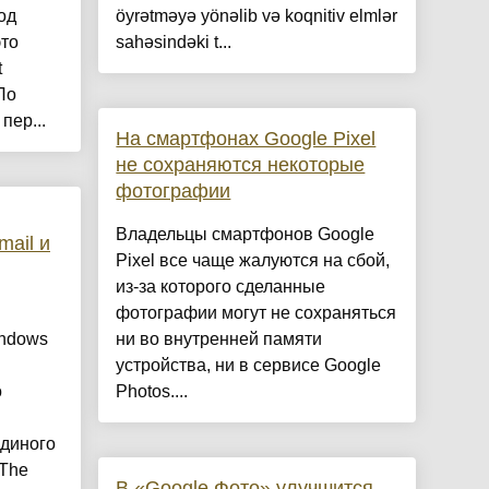
од
öyrətməyə yönəlib və koqnitiv elmlər
это
sahəsindəki t...
t
По
пер...
На смартфонах Google Pixel
не сохраняются некоторые
фотографии
Владельцы смартфонов Google
mail и
Pixel все чаще жалуются на сбой,
из-за которого сделанные
фотографии могут не сохраняться
indows
ни во внутренней памяти
устройства, ни в сервисе Google
о
Photos....
единого
 The
В «Google Фото» улучшится