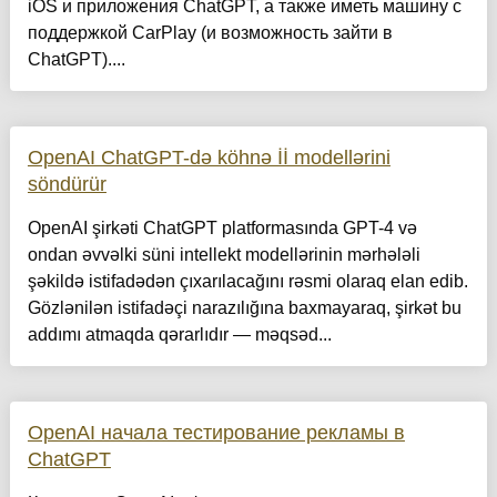
iOS и приложения ChatGPT, а также иметь машину с
поддержкой CarPlay (и возможность зайти в
ChatGPT)....
OpenAI ChatGPT-də köhnə İİ modellərini
söndürür
OpenAI şirkəti ChatGPT platformasında GPT-4 və
ondan əvvəlki süni intellekt modellərinin mərhələli
şəkildə istifadədən çıxarılacağını rəsmi olaraq elan edib.
Gözlənilən istifadəçi narazılığına baxmayaraq, şirkət bu
addımı atmaqda qərarlıdır — məqsəd...
OpenAI начала тестирование рекламы в
ChatGPT