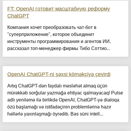
FT: OpenAI готовит масштабную реформу
ChatGPT
Компания хочет преобразовать чат-бот в
"суперприложение", которое объединит
инструменты программирования и агентов ИИ,
рассказал топ-менеджер фирмы Тибо Соттио...
OpenAI ChatGPT-ni şəxsi köməkçiyə çevirdi
Artıq ChatGPT-dən faydalı məsləhət almaq üçün
mürəkkəb sorğular yazmağa ehtiyac qalmayacaq! Pulse
adlı yeniləmə ilə birlikdə OpenAI, ChatGPT-yə dialoqa
özü başlamağı və istifadəçinin problemlərinə hazır
həllərlə yaxınlaşmağı öyrədib. Bəs süni intell...