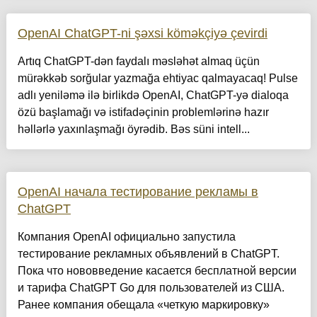
OpenAI ChatGPT-ni şəxsi köməkçiyə çevirdi
Artıq ChatGPT-dən faydalı məsləhət almaq üçün
mürəkkəb sorğular yazmağa ehtiyac qalmayacaq! Pulse
adlı yeniləmə ilə birlikdə OpenAI, ChatGPT-yə dialoqa
özü başlamağı və istifadəçinin problemlərinə hazır
həllərlə yaxınlaşmağı öyrədib. Bəs süni intell...
OpenAI начала тестирование рекламы в
ChatGPT
Компания OpenAI официально запустила
тестирование рекламных объявлений в ChatGPT.
Пока что нововведение касается бесплатной версии
и тарифа ChatGPT Go для пользователей из США.
Ранее компания обещала «четкую маркировку»