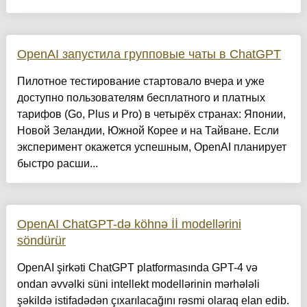
OpenAI запустила групповые чаты в ChatGPT
Пилотное тестирование стартовало вчера и уже
доступно пользователям бесплатного и платных
тарифов (Go, Plus и Pro) в четырёх странах: Японии,
Новой Зеландии, Южной Корее и на Тайване. Если
эксперимент окажется успешным, OpenAI планирует
быстро расши...
OpenAI ChatGPT-də köhnə İİ modellərini
söndürür
OpenAI şirkəti ChatGPT platformasında GPT-4 və
ondan əvvəlki süni intellekt modellərinin mərhələli
şəkildə istifadədən çıxarılacağını rəsmi olaraq elan edib.