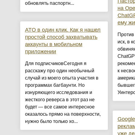
Пастор
обновлять паспортн...
на Ope
ChatGP
ему жи
ATO в один клик. Как я нашел
Против
простой способ захватывать
иск, в 
аккаунты в мобильном
обвиня
приложении
ChatGP
Для подписчиковСегодня я
рекоме
расскажу про один необычный
к несв
случай из моего опыта участия в
америка
программах багбаунти. Но
бывшег
изнуряющего исследования и
Уинтерса
жесткого реверса в этот раз не
будет — все самое интересное
оказалось прямо на поверхности,
Google
нужно было только хо...
реклам
уже де