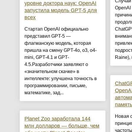
Случаи 
уровне доктора наук: OpenAI
OpenAI 
запустила модель GPT-5 для
причин
всех
продол
Стартап OpenAI официально
ChatGPT
представил GPT-5 —
вниман
флагманскую модель, которая
привлек
пришла на смену GPT-4o, o3, o4-
подрос
mini, GPT-4.1 и GPT-
Raine),
4.5.Разработчики заявляют о
«значительном скачке» в
интеллекте: улучшена точность в
ChatGP
программировании, письме,
OpenAI
математике, зад...
автома
памят
Новая 
Planet Zoo заработала 144
принцип
млн долларов — больше, чем
частоты