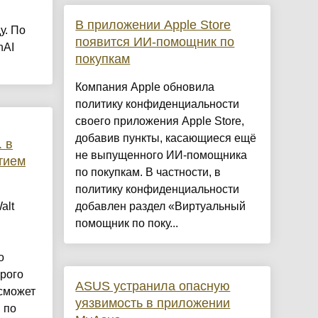
В приложении Apple Store
у. По
появится ИИ-помощник по
nAI
покупкам
Компания Apple обновила
политику конфиденциальности
своего приложения Apple Store,
добавив пункты, касающиеся ещё
 в
не выпущенного ИИ-помощника
тием
по покупкам. В частности, в
политику конфиденциальности
alt
добавлен раздел «Виртуальный
помощник по поку...
о
орого
ASUS устранила опасную
сможет
уязвимость в приложении
 по