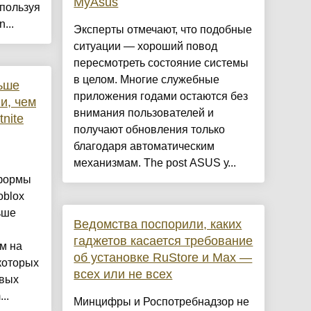
MyAsus
спользуя
...
Эксперты отмечают, что подобные
ситуации — хороший повод
пересмотреть состояние системы
в целом. Многие служебные
ьше
приложения годами остаются без
и, чем
внимания пользователей и
tnite
получают обновления только
благодаря автоматическим
механизмам. The post ASUS у...
тформы
oblox
ьше
Ведомства поспорили, каких
гаджетов касается требование
м на
об установке RuStore и Max —
которых
всех или не всех
овых
..
Минцифры и Роспотребнадзор не