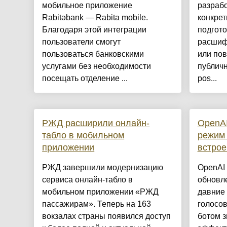
мобильное приложение
разраб
Rabitəbank — Rabita mobile.
конкрет
Благодаря этой интеграции
подгото
пользователи смогут
расшиф
пользоваться банковскими
или по
услугами без необходимости
публич
посещать отделение ...
pos...
РЖД расширили онлайн-
OpenAI
табло в мобильном
режим 
приложении
встрое
РЖД завершили модернизацию
OpenAI
сервиса онлайн-табло в
обновле
мобильном приложении «РЖД
давние
пассажирам». Теперь на 163
голосов
вокзалах страны появился доступ
ботом з