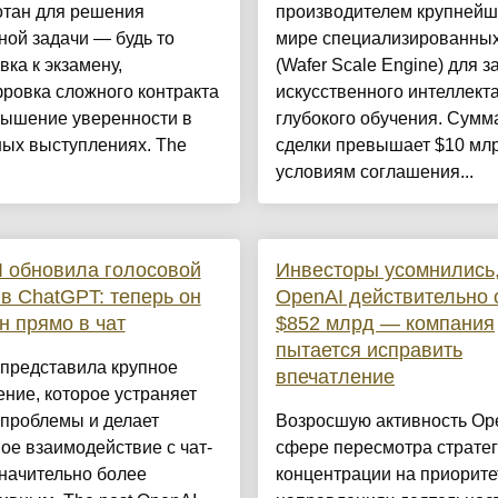
отан для решения
производителем крупнейш
ной задачи — будь то
мире специализированных
вка к экзамену,
(Wafer Scale Engine) для з
ровка сложного контракта
искусственного интеллекта
вышение уверенности в
глубокого обучения. Сумм
ных выступлениях. The
сделки превышает $10 млр
условиям соглашения...
 обновила голосовой
Инвесторы усомнились,
в ChatGPT: теперь он
OpenAI действительно 
н прямо в чат
$852 млрд — компания
пытается исправить
 представила крупное
впечатление
ние, которое устраняет
 проблемы и делает
Возросшую активность Op
ое взаимодействие с чат-
сфере пересмотра стратег
начительно более
концентрации на приорит