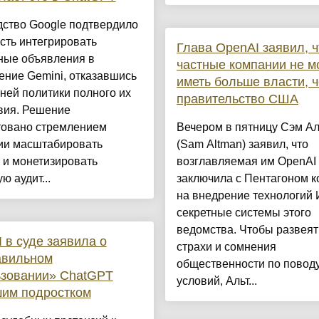
дство Google подтвердило
сть интегрировать
Глава OpenAI заявил, ч
ные объявления в
частные компании не м
ние Gemini, отказавшись
иметь больше власти, 
ней политики полного их
правительство США
вия. Решение
товано стремлением
Вечером в пятницу Сэм А
ии масштабировать
(Sam Altman) заявил, что
 и монетизировать
возглавляемая им OpenAI
ю аудит...
заключила с Пентагоном к
на внедрение технологий 
секретные системы этого
ведомства. Чтобы развеят
 в суде заявила о
страхи и сомнения
авильном
общественности по поводу
ьзовании» ChatGPT
условий, Альт...
шим подростком