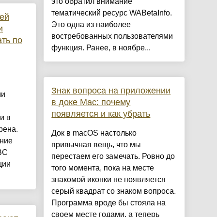
это обратил внимание
тематический ресурс WABetaInfo.
ей
Это одна из наиболее
и
востребованных пользователями
ать по
функция. Ранее, в ноябре...
Знак вопроса на приложении
ми
в доке Mac: почему
появляется и как убрать
и в
рена.
Док в macOS настолько
ние
привычная вещь, что мы
BC
перестаем его замечать. Ровно до
ции
того момента, пока на месте
знакомой иконки не появляется
серый квадрат со знаком вопроса.
Программа вроде бы стояла на
своем месте годами, а теперь