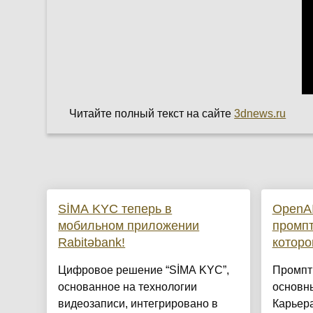
Читайте полный текст на сайте
3dnews.ru
SİMA KYC теперь в
OpenAI
мобильном приложении
промпт
Rabitəbank!
которо
Цифровое решение “SİMA KYC”,
Промпт
основанное на технологии
основны
видеозаписи, интегрировано в
Карьера