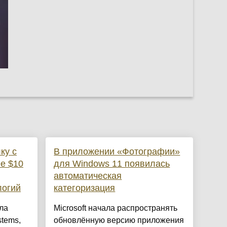
ку с
В приложении «Фотографии»
ее $10
для Windows 11 появилась
автоматическая
логий
категоризация
ла
Microsoft начала распространять
stems,
обновлённую версию приложения