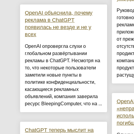
Руково
OpenAI объяснила, почему
готовно
реклама в ChatGPT
реклам
появилась не везде и не у
приложе
всех
от преж
OpenAI опровергла слухи о
отсутст
глобальном развёртывании
продик
рекламы в ChatGPT. Несмотря на
компан
то, что некоторые пользователи
продукт
заметили новые пункты в
растущу
политике конфиденциальности,
касающиеся рекламных
объявлений, компания заверила
OpenAI
ресурс BleepingComputer, что на ...
«непр
испол
погиб
ChatGPT теперь мыслит на