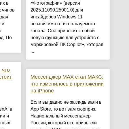
их в
«Фотографии» (версия
 чипов
2025.11090.25001.0) для
адач
инсайдеров Windows 11
 и
независимо от используемого
а
канала. Она приносит с собой
д. По
новую функцию для устройств с
маркировкой ПК Copilot+, которая
...
 что
стоит
Мессенджер MAX стал МАКС:
что изменилось в приложении
на iPhone
Если вы давно не заглядывали в
enAI в
App Store, то вот вам сюрприз.
ии и
Национальный мессенджер
етных
России, который все привыкли