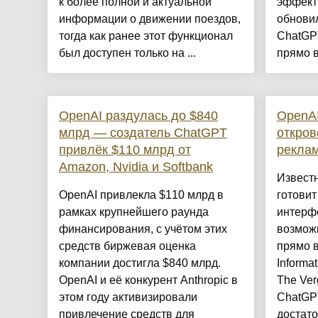
к более полной и актуальной
эффект
информации о движении поездов,
обнови
тогда как ранее этот функционал
ChatGPT
был доступен только на ...
прямо в 
OpenAI раздулась до $840
OpenAI
млрд — создатель ChatGPT
откров
привлёк $110 млрд от
реклам
Amazon, Nvidia и Softbank
Известн
OpenAI привлекла $110 млрд в
готовит
рамках крупнейшего раунда
интерф
финансирования, с учётом этих
возмож
средств биржевая оценка
прямо в
компании достигла $840 млрд.
Informa
OpenAI и её конкурент Anthropic в
The Ver
этом году активизировали
ChatGPT
привлечение средств для
достато