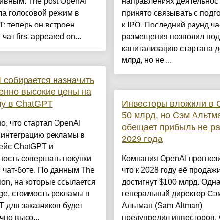
ивным. The post OpenAI
направлениях деятельнос
ла голосовой режим в
принято связывать с подг
: теперь он встроен
к IPO. Последний раунд ча
чат first appeared on...
размещения позволил под
капитализацию стартапа д
млрд, но не ...
 собирается назначить
енно высокие цены на
у в ChatGPT
Инвесторы вложили в 
50 млрд, но Сэм Альтм
о, что стартап OpenAI
обещает прибыль не р
 интеграцию рекламы в
2029 года
ейс ChatGPT и
ность совершать покупки
Компания OpenAI прогнози
 чат-боте. По данным The
что к 2028 году её продаж
tion, на которые ссылается
достигнут $100 млрд. Одн
ge, стоимость рекламы в
генеральный директор Сэ
 для заказчиков будет
Альтман (Sam Altman)
чно высо...
предупредил инвесторов, 