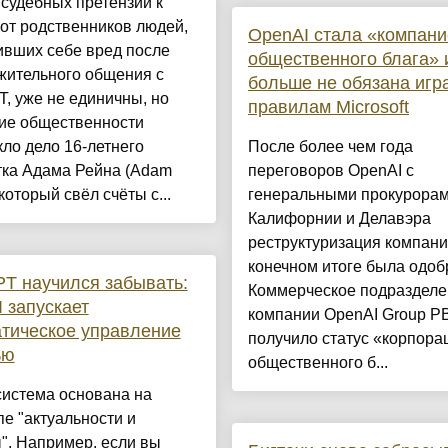
судебных претензий к
от родственников людей,
OpenAI стала «компани
ивших себе вред после
общественного блага» 
жительного общения с
больше не обязана игр
, уже не единичны, но
правилам Microsoft
ие общественности
ло дело 16-летнего
После более чем года
тка Адама Рейна (Adam
переговоров OpenAI с
 который свёл счёты с...
генеральными прокурора
Калифорнии и Делавэра
реструктуризация компани
конечном итоге была одоб
T научился забывать:
Коммерческое подразделе
 запускает
компании OpenAI Group P
тическое управление
получило статус «корпора
ью
общественного б...
система основана на
е "актуальности и
". Например, если вы