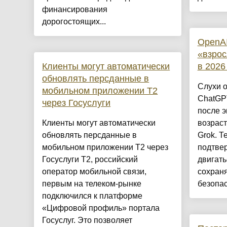
финансирования
дорогостоящих...
OpenAI
«взро
Клиенты могут автоматически
в 2026
обновлять персданные в
Слухи о
мобильном приложении Т2
ChatGPT
через Госуслуги
после э
Клиенты могут автоматически
возрас
обновлять персданные в
Grok. Т
мобильном приложении Т2 через
подтвер
Госуслуги T2, российский
двигать
оператор мобильной связи,
сохраня
первым на телеком-рынке
безопас
подключился к платформе
«Цифровой профиль» портала
Госуслуг. Это позволяет