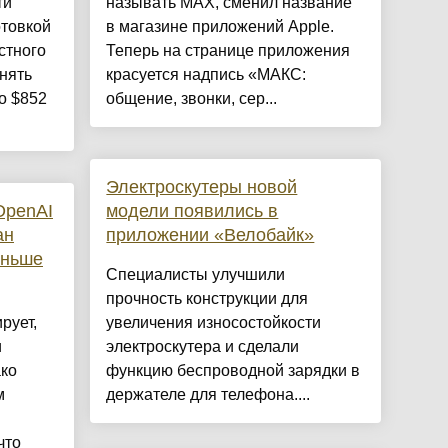
ти
называть MAX, сменил название
отовкой
в магазине приложений Apple.
стного
Теперь на странице приложения
нять
красуется надпись «МАКС:
о $852
общение, звонки, сер...
Электроскутеры новой
OpenAI
модели появились в
ан
приложении «Велобайк»
аньше
Специалисты улучшили
прочность конструкции для
рует,
увеличения износостойкости
и
электроскутера и сделали
ако
функцию беспроводной зарядки в
м
держателе для телефона....
что