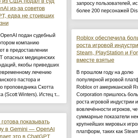
 из США подал в суд
запросу пользователей, и
nAI из-за советов
более 200 персонажей Disn
T, едва не стоивших
зни
 OpenAI подан судебный
Roblox обеспечила бол
котором компанию
роста игровой индустри
ют в предоставлении
Steam, PlayStation и For
T опасных медицинских
вместе взятые
ндаций, якобы приведших
оевременному лечению
В прошлом году на долю
нского пастора и
популярной игровой пла
о проповедника Скотта
Roblox от американской R
 (Scott Winters). Истец т...
Corporation пришлось бол
роста игровой индустрии и
вовлечённости игроков, че
суммарные показатели не
 готова показывать
крупнейших мировых игр
у в Gemini — OpenAI
платформ, таких как Steam.
лает это в ChatGPT