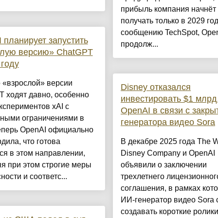
прибыль компания начнёт
получать только в 2029 год
сообщению TechSpot, Ope
 планирует запустить
продолж...
слую версию» ChatGPT
 году
 «взрослой» версии
Disney отказался
 ходят давно, особенно
инвестировать $1 млрд.
кспериментов xAI с
OpenAI в связи с закры
тными ограничениями в
генератора видео Sora
еперь OpenAI официально
дила, что готова
В декабре 2025 года The W
ся в этом направлении,
Disney Company и OpenAI
я при этом строгие меры
объявили о заключении
ности и соответс...
трехлетнего лицензионног
соглашения, в рамках кот
ИИ-генератор видео Sora 
создавать короткие ролики