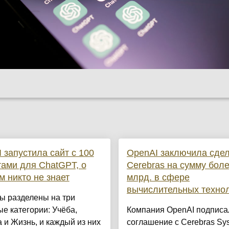
 запустила сайт с 100
OpenAI заключила сдел
ами для ChatGPT, о
Cerebras на сумму бол
м никто не знает
млрд. в сфере
вычислительных техно
ы разделены на три
е категории: Учёба,
Компания OpenAI подписа
 и Жизнь, и каждый из них
соглашение с Cerebras Sy