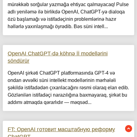
mürəkkəb sorğular yazmağa ehtiyac qalmayacaq! Pulse
adlı yeniləmə ilə birlikdə OpenAI, ChatGPT-yə dialoqa
özü başlamağı və istifadəçinin problemlərinə hazır
həllərlə yaxınlaşmağı öyrədib. Bəs süni intell...
OpenAI ChatGPT-də köhnə İİ modellərini
söndürür
OpenAI şirkəti ChatGPT platformasında GPT-4 və
ondan əvvəlki süni intellekt modellərinin mərhələli
şəkildə istifadədən çıxarılacağını rəsmi olaraq elan edib.
Gözlənilən istifadəçi narazılığına baxmayaraq, şirkət bu
addımı atmaqda qərarlıdır — məqsəd...
FT: OpenAI готовит масштабную реформу
ChatGPT