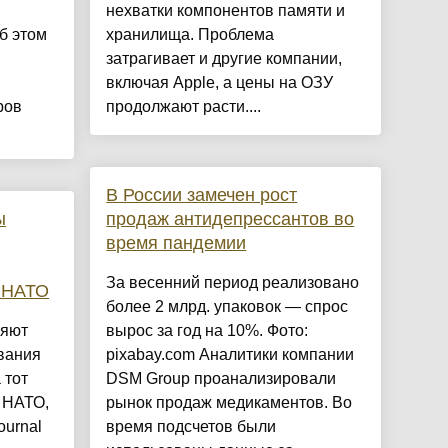
нехватки компонентов памяти и
б этом
хранилища. Проблема
затрагивает и другие компании,
включая Apple, а цены на ОЗУ
ров
продолжают расти....
В России замечен рост
ы
продаж антидепрессантов во
время пандемии
За весенний период реализовано
 НАТО
более 2 млрд. упаковок — спрос
ляют
вырос за год на 10%. Фото:
вания
pixabay.com Аналитики компании
 тот
DSM Group проанализировали
 НАТО,
рынок продаж медикаментов. Во
ournal
время подсчетов были