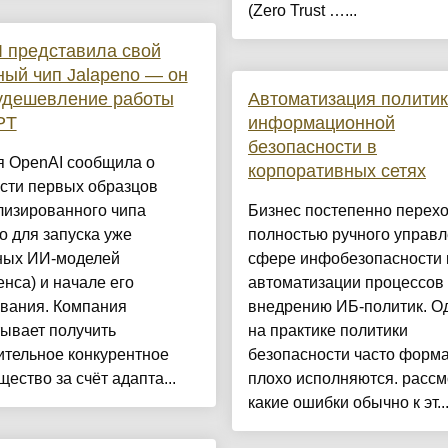
(Zero Trust …...
 представила свой
ый чип Jalapeno — он
удешевление работы
Автоматизация политик
PT
информационной
безопасности в
я OpenAI сообщила о
корпоративных сетях
сти первых образцов
лизированного чипа
Бизнес постепенно перехо
o для запуска уже
полностью ручного управл
ных ИИ-моделей
сфере инфобезопасности 
нса) и начале его
автоматизации процессов
ования. Компания
внедрению ИБ-политик. О
ывает получить
на практике политики
ительное конкурентное
безопасности часто форм
ество за счёт адапта...
плохо исполняются. рассм
какие ошибки обычно к эт..