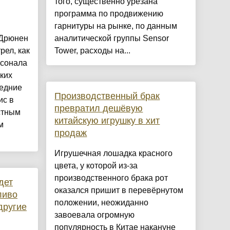
того, существенно урезана
программа по продвижению
гарнитуры на рынке, по данным
 Дрюнен
аналитической группы Sensor
рел, как
Tower, расходы на...
рсонала
ких
ледние
Производственный брак
ис в
превратил дешёвую
стным
китайскую игрушку в хит
м
продаж
Игрушечная лошадка красного
цвета, у которой из-за
производственного брака рот
дет
оказался пришит в перевёрнутом
ливо
положении, неожиданно
другие
завоевала огромную
популярность в Китае накануне