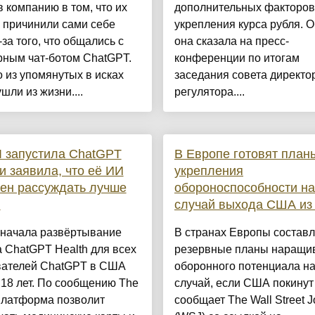
 компанию в том, что их
дополнительных факторов
 причинили сами себе
укрепления курса рубля. О
-за того, что общались с
она сказала на пресс-
рным чат-ботом ChatGPT.
конференции по итогам
 из упомянутых в исках
заседания совета директо
шли из жизни....
регулятора....
 запустила ChatGPT
В Европе готовят план
 и заявила, что её ИИ
укрепления
ен рассуждать лучше
обороноспособности на
й
случай выхода США из
 начала развёртывание
В странах Европы состав
 ChatGPT Health для всех
резервные планы наращи
вателей ChatGPT в США
оборонного потенциала на
18 лет. По сообщению The
случай, если США покинут
платформа позволит
сообщает The Wall Street J