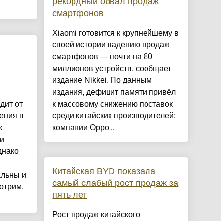
рекордный обвал продаж
смартфонов
Xiaomi готовится к крупнейшему в
своей истории падению продаж
смартфонов — почти на 80
миллионов устройств, сообщает
издание Nikkei. По данным
издания, дефицит памяти привёл
дит от
к массовому снижению поставок
ения в
среди китайских производителей:
к
компании Oppo...
 и
днако
Китайская BYD показала
альны и
самый слабый рост продаж за
отрим,
пять лет
.
Рост продаж китайского