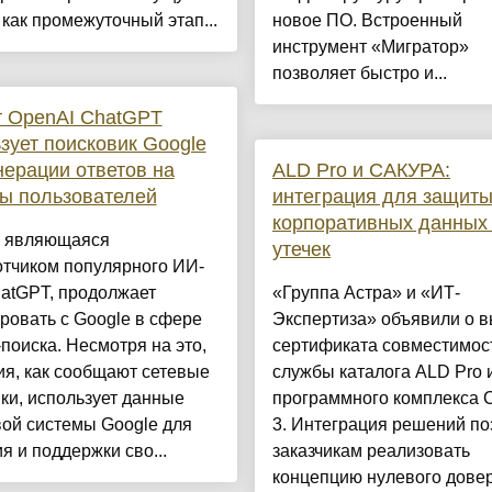
как промежуточный этап...
новое ПО. Встроенный
инструмент «Мигратор»
позволяет быстро и...
т OpenAI ChatGPT
зует поисковик Google
нерации ответов на
ALD Pro и САКУРА:
ы пользователей
интеграция для защит
корпоративных данных 
, являющаяся
утечек
отчиком популярного ИИ-
atGPT, продолжает
«Группа Астра» и «ИТ-
ровать с Google в сфере
Экспертиза» объявили о в
поиска. Несмотря на это,
сертификата совместимос
я, как сообщают сетевые
службы каталога ALD Pro 
ки, использует данные
программного комплекса
ой системы Google для
3. Интеграция решений по
я и поддержки сво...
заказчикам реализовать
концепцию нулевого дове