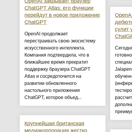
OpenAI закрывает браузер
ChatGPT Atlas: его функции
перейдут в новое приложение
OpenAI
ChatGPT
дебютн
сулит 
OpenAI продолжает
ChatG
перестраивать свою экосистему
искусственного интеллекта.
Сегодн
Компания подтвердила, что в
готовно
ближайшее время прекратит
специа
поддержку браузера ChatGPT
Jalapen
Atlas и сосредоточится на
обучен
развитии обновленного
(инфере
настольного приложения
тестир
ChatGPT, которое объед...
рассчит
дополн
преимущ
Крупнейшая британская
медиакорпорация жестко