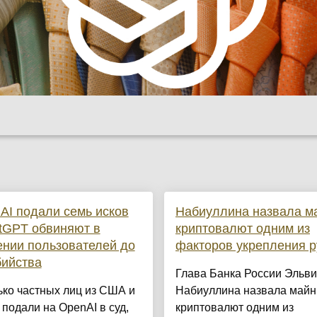
AI подали семь исков
Набиуллина назвала м
tGPT обвиняют в
криптовалют одним из
нии пользователей до
факторов укрепления р
бийства
Глава Банка России Эльв
ко частных лиц из США и
Набиуллина назвала майн
подали на OpenAI в суд,
криптовалют одним из