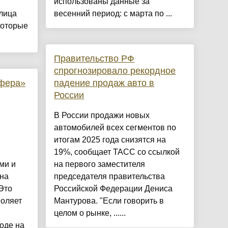
использованы данные за
лица
весенний период: с марта по ...
которые
Правительство РФ
спрогнозировало рекордное
фера»
падение продаж авто в
России
В России продажи новых
автомобилей всех сегментов по
итогам 2025 года снизятся на
19%, сообщает ТАСС со ссылкой
ми и
на первого заместителя
на
председателя правительства
Это
Российской Федерации Дениса
воляет
Мантурова. "Если говорить в
целом о рынке, ......
оде на