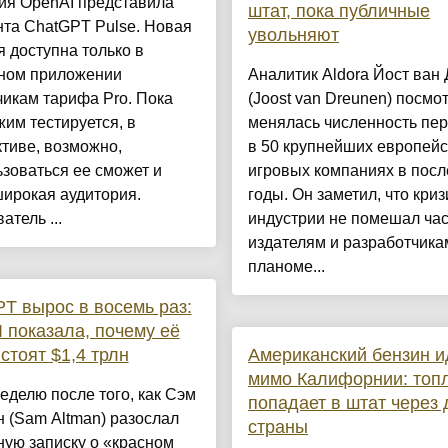
ия OpenAI представила
штат, пока публичные
та ChatGPT Pulse. Новая
увольняют
 доступна только в
ном приложении
Аналитик Aldora Йост ван
икам тарифа Pro. Пока
(Joost van Dreunen) посмот
им тестируется, в
менялась численность пе
тиве, возможно,
в 50 крупнейших европейс
зоваться ее сможет и
игровых компаниях в пос
ирокая аудитория.
годы. Он заметил, что криз
атель ...
индустрии не помешал ча
издателям и разработчика
планоме...
T вырос в восемь раз:
 показала, почему её
стоят $1,4 трлн
Американский бензин и
мимо Калифорнии: топ
еделю после того, как Сэм
попадает в штат через 
 (Sam Altman) разослал
страны
ую записку о «красном