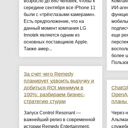
возросло до 880 человек, чтобы к
Компан
середине сентября все iPhone 11
ИИ-аген
были с «трёхглазыми камерами».
функция
Есть предположение, что на
мобиль
данный момент компания LG
подписч
Innotek является одним из
еще реж
основных поставщиков Apple.
перспек
Также амер...
восполь
более ш
Пользов
За счет чего Remedy
планирует удвоить выручку и
добиться ROI минимум в
ChatGP
100%: разбираем бизнес-
OpenAI
стратегию студии
планы 
Запуск Control Resonant —
Через н
важнейший релиз в современной
Альтман
истории Remedy Entertainment.
служебн