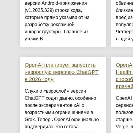
версии Android-приложения
обвинив
(v1.2025.329) строки кода,
близкие
которые прямо указывают на
вред из
разработку рекламной
популя
инфраструктуры. Главное из
Четверо
утечки:В ...
людей у
OpenAI планирует запустить
OpenAI
«взрослую версию» ChatGPT
Health
в 2026 году
способ
враче
Слухи о «взрослой» версии
ChatGPT ходят давно, особенно
OpenAI
после экспериментов xAI с
сервиса
возрастными ограничениями в
пользо
Grok. Теперь OpenAI официально
старше 
подтвердила, что готова
Verge, 