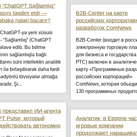
 “ChatGPT Sağlamlıq”
asını təqdim etdi —
B2B-Center на карте
bəkə nələri bacarır?
российских корпоратив
разработок ComNews
ChatGPT-yə yeni xüsusi
 “Sağlamlıq” (ChatGPT
B2B-Center (входит в росс
 əlavə edib. Bu bölmə
электронную торговую пл
çinin sağlamlıqla bağlı
для бизнеса и государства
arını süni intellektin analitik
РТС) включен в аналитич
ı ilə birləşdirərək daha fərdi
карту «Программные разр
ədyönlü tövsiyələr almağa
российских корпораций»
radır. Şi...
ComNews, которая объеди
130 программных продукто
 представил ИИ-агента
T Pulse, который
Аналитик: в Европе ча
действовать автономно
игровые компании
продолжают наращива