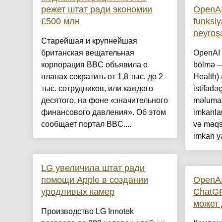
режет штат ради экономии
OpenAI
£500 млн
funksiy
neyroşə
Старейшая и крупнейшая
британская вещательная
OpenAI 
корпорация BBC объявила о
bölmə —
планах сократить от 1,8 тыс. до 2
Health)
тыс. сотрудников, или каждого
istifadə
десятого, на фоне «значительного
məlumatl
финансового давления». Об этом
imkanlar
сообщает портал BBC....
və məqs
imkan ya
LG увеличила штат ради
помощи Apple в создании
OpenAI
уродливых камер
ChatGP
может 
Производство LG Innotek