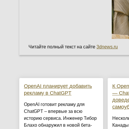
Читайте полный текст на сайте
3dnews.ru
OpenAI планирует добавить
К Open
рекламу в ChatGPT
— Cha
доведе
OpenAI готовит рекламу для
самоу
ChatGPT – впервые за всю
историю сервиса. Инженер Тибор
Несколь
Блахо обнаружил в новой бета-
Канады 