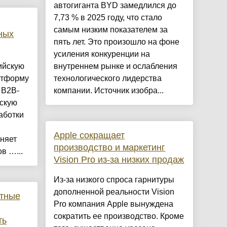
автогиганта BYD замедлился до
7,73 % в 2025 году, что стало
самым низким показателем за
ных
пять лет. Это произошло на фоне
усиления конкуренции на
ийскую
внутреннем рынке и ослабления
атформу
технологического лидерства
 B2B-
компании. Источник изобра...
ескую
аботки
Apple сокращает
няет
производство и маркетинг
в …...
Vision Pro из-за низких продаж
Из-за низкого спроса гарнитуры
дополненной реальности Vision
стные
Pro компания Apple вынуждена
сократить ее производство. Кроме
ть