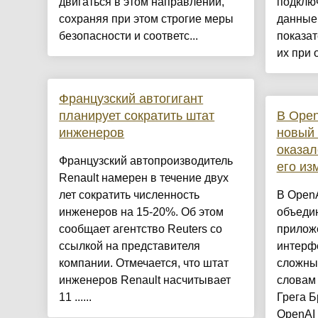
двигаться в этом направлении,
подключ
сохраняя при этом строгие меры
данные
безопасности и соответс...
показат
их при о
Французский автогигант
планирует сократить штат
В Open
инженеров
новый
оказал
Французский автопроизводитель
его из
Renault намерен в течение двух
лет сократить численность
В OpenA
инженеров на 15-20%. Об этом
объеди
сообщает агентство Reuters со
прилож
ссылкой на представителя
интерф
компании. Отмечается, что штат
сложны
инженеров Renault насчитывает
словам
11 ......
Грега Б
OpenAI