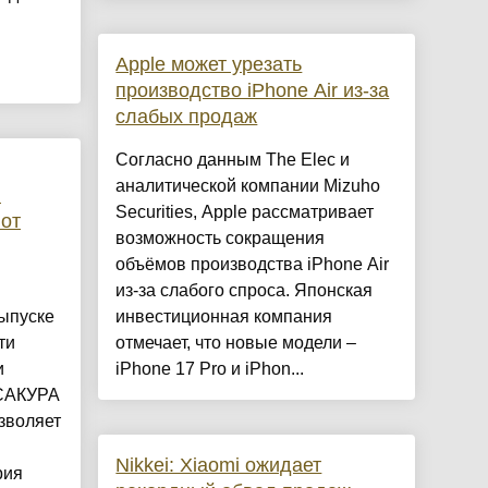
Apple может урезать
производство iPhone Air из-за
слабых продаж
Согласно данным The Elec и
аналитической компании Mizuho
ы
Securities, Apple рассматривает
от
возможность сокращения
объёмов производства iPhone Air
из-за слабого спроса. Японская
ыпуске
инвестиционная компания
ти
отмечает, что новые модели –
и
iPhone 17 Pro и iPhon...
 САКУРА
зволяет
Nikkei: Xiaomi ожидает
рия