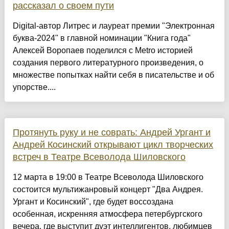
рассказал о своем пути
Digital-автор Литрес и лауреат премии "Электронная
буква-2024" в главной номинации "Книга года"
Алексей Воропаев поделился с Metro историей
создания первого литературного произведения, о
множестве попытках найти себя в писательстве и об
упорстве....
Протянуть руку и не соврать: Андрей Ургант и
Андрей Косинский открывают цикл творческих
встреч в Театре Всеволода Шиловского
12 марта в 19:00 в Театре Всеволода Шиловского
состоится мультижанровый концерт "Два Андрея.
Ургант и Косинский", где будет воссоздана
особенная, искренняя атмосфера петербургского
вечера, где выступит дуэт интеллигентов, любимцев