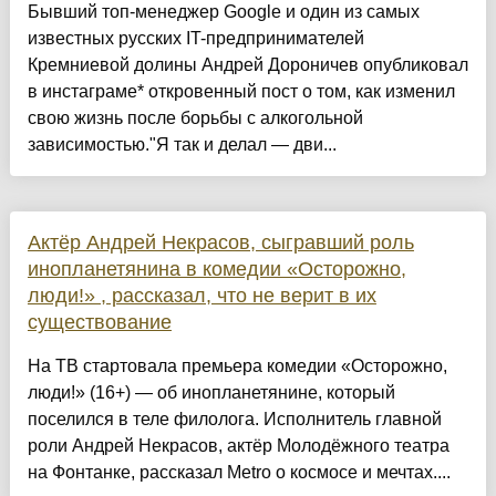
Бывший топ-менеджер Google и один из самых
известных русских IT-предпринимателей
Кремниевой долины Андрей Дороничев опубликовал
в инстаграме* откровенный пост о том, как изменил
свою жизнь после борьбы с алкогольной
зависимостью."Я так и делал — дви...
Актёр Андрей Некрасов, сыгравший роль
инопланетянина в комедии «Осторожно,
люди!» , рассказал, что не верит в их
существование
На ТВ стартовала премьера комедии «Осторожно,
люди!» (16+) — об инопланетянине, который
поселился в теле филолога. Исполнитель главной
роли Андрей Некрасов, актёр Молодёжного театра
на Фонтанке, рассказал Metro о космосе и мечтах....