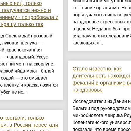
личной жизни могут повли
ьных яиц, только
состояние организма. Но д
 получается нежно и
пор изучалось лишь возде
еннему - попробовала и
на здоровье стрессовых ф
 крашу только так
в целом. Недавно был пр
од Свекла даёт розовый
ряд научных исследований
, луковая шелуха —
касающихся...
ый, краснокочанная
 — лавандовый. Уксус
яет пигмент на скорлупе.
Стало известно, как
варкой яйца моют тёплой
длительность нахожде
 содой — это смывает
фекалий в организме в
 плёнку, и краска ложится
на здоровье
убки не ис...
Исследователи из Дании и
Бельгии под руководством
микробиолога Хенрика Роу
о костыли, только
Копенгагенского универси
е»: в России перестали
показали, что время прох