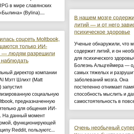
RPG в мире славянских
Былина» (Bylina)....
В нашем мозге содерж
литий — и от него зави
психическое здоровье
илась соцсеть Moltbook,
Ученые обнаружили, что м
щаются только ИИ-
содержит литий, и он нео
ы — людям разрешили
для психического здоровь
 наблюдать
Болезнь Альцгеймера — о
льный директор компании
самых тяжелых и разруши
AI Мэтт Шлихт (Matt
заболеваний мозга. Она
t) запустил
постепенно отнимает памя
лизированную социальную
способность мыслить и да
ltbook, предназначенную
самостоятельность в повсе
ительно для общения ИИ-
. На данный момент
рмой, функционирующей
Очень необычный супе
ципу Reddit, пользуютс...