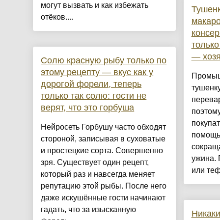
могут вызвать и как избежать
Тушенк
отёков....
макаро
консер
только
— хозя
Солю красную рыбу только по
этому рецепту — вкус как у
Промыш
дорогой форели, теперь
тушенку
только так солю: гости не
перева
верят, что это горбуша
поэтому
покупат
Нейросеть Горбушу часто обходят
помощь
стороной, записывая в суховатые
сокращ
и простецкие сорта. Совершенно
ужина. 
зря. Существует один рецепт,
или тефт
который раз и навсегда меняет
репутацию этой рыбы. После него
даже искушённые гости начинают
гадать, что за изысканную
Никаки