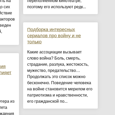
ять на
переполненном кинотеатре,
о сих
поэтому его используют редк...
йствие
акторов
оведен
Подборка интересных
,
сериалов про войну и не
только
Какие ассоциации вызывает
слово война? Боль, смерть,
страдание, разлука, жестокость,
ния
мужество, предательство…
лияет
Продолжать это список можно
бесконечно. Поведение человека
на войне становится мерилом его
патриотизма и нравственности,
гера из
его гражданской по...
тета
ождения