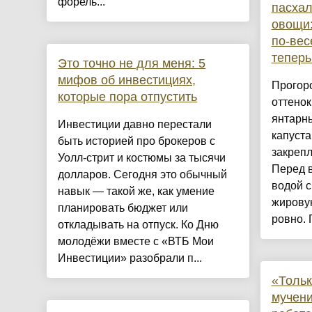
форель...
пасхал
овощи:
по-вес
теперь
Это точно не для меня: 5
мифов об инвестициях,
Прогор
которые пора отпустить
оттенок
янтарн
Инвестиции давно перестали
капуста
быть историей про брокеров с
закрепл
Уолл-стрит и костюмы за тысячи
Перед 
долларов. Сегодня это обычный
водой с
навык — такой же, как умение
жировую
планировать бюджет или
ровно. Г
откладывать на отпуск. Ко Дню
молодёжи вместе с «ВТБ Мои
Инвестиции» разобрали п...
«Тольк
мучени