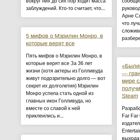
вокруг них до сих пор ходит масса
сообщил
заблуждений. Кто-то считает, что...
руково
Арне Сл
что луч
сложив
5 мифов о Мэрилин Монро, в
разберет
которые верят все
Пять мифов о Мэрилин Монро, в
которые верят все За 36 лет
«Былин
жизни (хотя актеры из Голливуда
— гра
живут подозрительно долго — вот
мире 
секрет их долголетия) Мэрилин
получи
Монро успела стать одной из
Steam
главных икон Голливуда, но
вместе со славой к ней
Разрабо
приклеились и...
Far Far
издател
Enterta
выхода