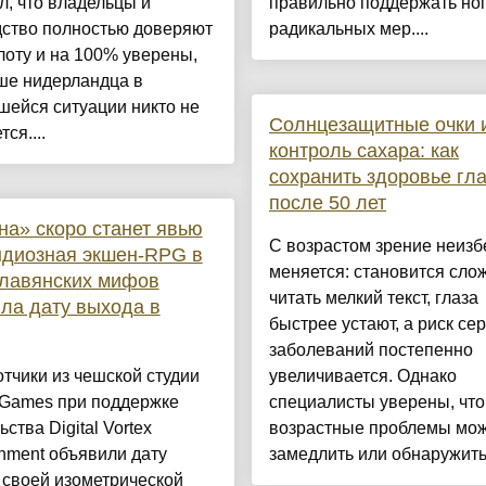
, что владельцы и
правильно поддержать ног
дство полностью доверяют
радикальных мер....
оту и на 100% уверены,
ше нидерландца в
шейся ситуации никто не
Солнцезащитные очки 
ся....
контроль сахара: как
сохранить здоровье гла
после 50 лет
а» скоро станет явью
С возрастом зрение неиз
ндиозная экшен-RPG в
меняется: становится сло
славянских мифов
читать мелкий текст, глаза
ла дату выхода в
быстрее устают, а риск се
заболеваний постепенно
тчики из чешской студии
увеличивается. Однако
 Games при поддержке
специалисты уверены, что
ьства Digital Vortex
возрастные проблемы мо
inment объявили дату
замедлить или обнаружить 
 своей изометрической