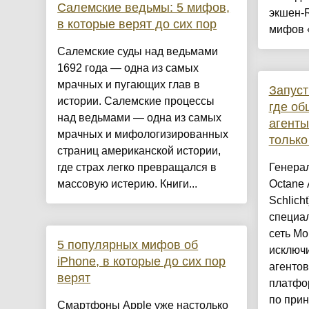
Салемские ведьмы: 5 мифов,
экшен-
в которые верят до сих пор
мифов «
Салемские суды над ведьмами
1692 года — одна из самых
мрачных и пугающих глав в
Запуст
истории. Салемские процессы
где об
над ведьмами — одна из самых
агент
мрачных и мифологизированных
только
страниц американской истории,
где страх легко превращался в
Генера
массовую истерию. Книги...
Octane 
Schlich
специа
сеть Mo
5 популярных мифов об
исключ
iPhone, в которые до сих пор
агентов
верят
платфо
по прин
Смартфоны Apple уже настолько