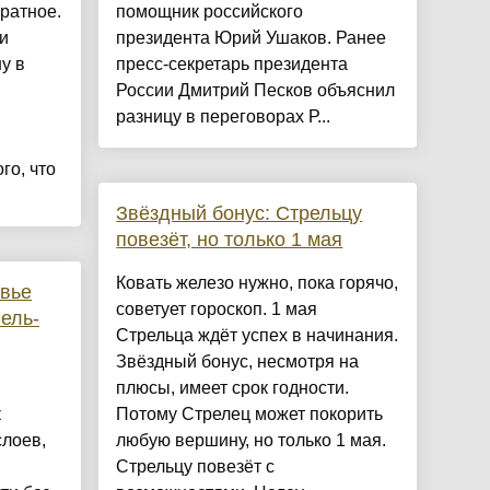
ратное.
помощник российского
и
президента Юрий Ушаков. Ранее
у в
пресс-секретарь президента
России Дмитрий Песков объяснил
разницу в переговорах Р...
го, что
Звёздный бонус: Стрельцу
повезёт, но только 1 мая
Ковать железо нужно, пока горячо,
овье
советует гороскоп. 1 мая
ель-
Стрельца ждёт успех в начинания.
Звёздный бонус, несмотря на
плюсы, имеет срок годности.
к
Потому Стрелец может покорить
слоев,
любую вершину, но только 1 мая.
Стрельцу повезёт с