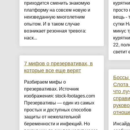
приходится сменить знакомую
курятни
платформу на совсем новую и
просто
неизведанную многолетним
вещь - 
опытом. И в таком случае
сутки Н
возникает резонная тревога:
минус т
наск...
курятни
22, пол
светит е
7 мифов о презервативах, в
которые все еще верят
Боссы 
Разбираем мифы о
Слота 
презервативах. Источник
что лу
изображения: stock-footages.com
справи
Презервативы — один из самых
руково
простых и доступных способов
отнош
защиты от нежелательной
беременности и инфекций. Но
Инсайд