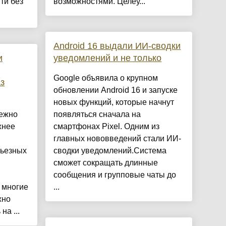
ти без
возможностями. Целеу...
Android 16 выдали ИИ-сводки
и
уведомлений и не только
Google объявила о крупном
з
обновлении Android 16 и запуске
новых функций, которые начнут
бежно
появляться сначала на
жнее
смартфонах Pixel. Одним из
главных нововведений стали ИИ-
рьезных
сводки уведомлений.Система
сможет сокращать длинные
сообщения и групповые чаты до
 многие
...
жно
на ...