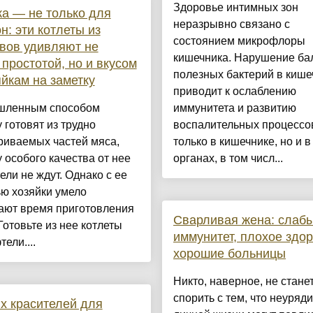
Здоровье интимных зон
а — не только для
неразрывно связано с
н: эти котлеты из
состоянием микрофлоры
вов удивляют не
кишечника. Нарушение ба
 простотой, но и вкусом
полезных бактерий в кише
йкам на заметку
приводит к ослаблению
ленным способом
иммунитета и развитию
 готовят из трудно
воспалительных процессо
риваемых частей мяса,
только в кишечнике, но и в
 особого качества от нее
органах, в том числ...
ели не ждут. Однако с ее
ю хозяйки умело
ают время приготовления
Сварливая жена: слаб
Готовьте из нее котлеты
иммунитет, плохое здор
ели....
хорошие больницы
Никто, наверное, не стане
спорить с тем, что неуряд
х красителей для