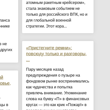
атомным ракетным крейсером»,
стала знаковым событием не
только для российского ВПК, но и
ланса
для глобальной военной
чнике
стратегии. Этот кора...
в не
«Пристегните ремни»:
 других
повсюду только и разговоры,
...
Пару месяцев назад
предупреждения о пузыре на
ый
фондовом рынке воспринимались
овье,
как чудачества и попытка
привлечь внимание. Упоминание
т
слова на букву «П» в финансовых
ицы в
кругах — это как крик «Пожар!» в