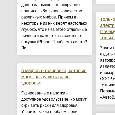
давно на рынке, что вокруг них
появилось большое количество
различных мифов. Причем в
Только
некоторые из них верят настолько
электр
глубоко, что из-за этого отдельные
Почем
личности даже отказываются от
только
покупки iPhone. Проблема ли это?
Ли...
Зачем п
ездить 
автопр
являетс
5 мифов о газировке, которые
иномар
могут разрушить ваше
СССР и
здоровье
техниче
Первым
Газированные напитки -
«АвтоВА
доступное удовольствие, но могут
скрывать риски для здоровья.
Узнайте, какие проблемы они