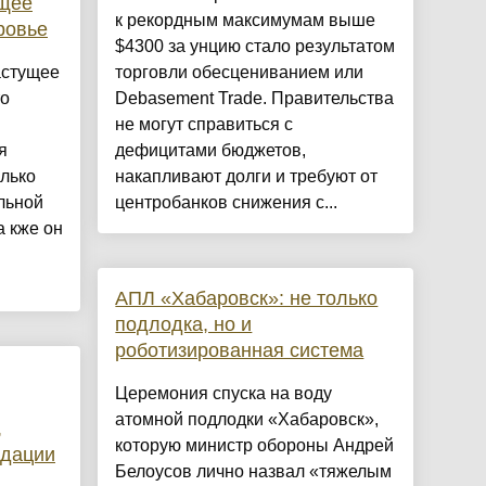
ущее
к рекордным максимумам выше
ровье
$4300 за унцию стало результатом
астущее
торговли обесцениванием или
то
Debasement Trade. Правительства
не могут справиться с
я
дефицитами бюджетов,
олько
накапливают долги и требуют от
льной
центробанков снижения с...
а кже он
АПЛ «Хабаровск»: не только
подлодка, но и
роботизированная система
Церемония спуска на воду
атомной подлодки «Хабаровск»,
,
которую министр обороны Андрей
ндации
Белоусов лично назвал «тяжелым