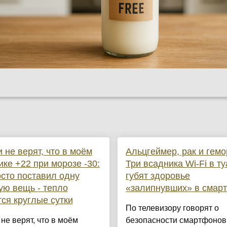
 не верят, что в моём
Альцгеймер, рак и гемо
ике +22 при морозе -30:
Три всадника Wi-Fi в т
осто поставил одну
губят здоровье
ю вещь - тепло
«залипнувших» в смар
ся круглые сутки
По телевизору говорят о
не верят, что в моём
безопасности смартфонов,