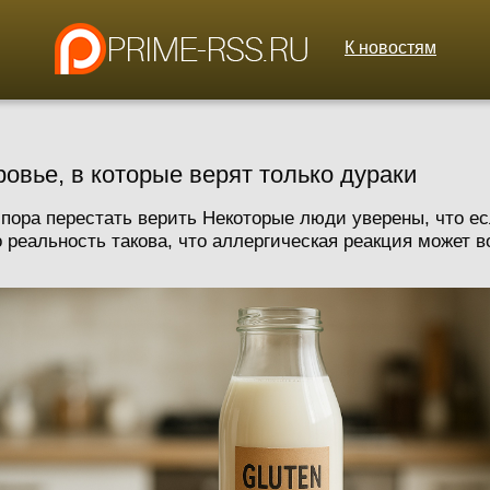
К новостям
овье, в которые верят только дураки
ора перестать верить Некоторые люди уверены, что есл
 реальность такова, что аллергическая реакция может во