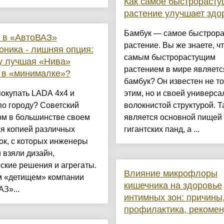
Как самое быстрораст
растение улучшает здо
Бамбук — самое быстрор
 в «АвтоВАЗ»
растение. Вы же знаете, ч
оника - лишняя опция:
самым быстрорастущим
у лучшая «Нива»
растением в мире являетс
 в «минималке»?
бамбук? Он известен не т
окупать LADA 4x4 и
этим, но и своей универса
по городу? Советский
волокнистой структурой. Т
ом в большинстве своем
является основной пищей
я копией различных
гигантских панд, а ...
ок, с которых инженеры
 взяли дизайн,
ские решения и агрегаты.
Влияние микрофлоры
 «детищем» компании
кишечника на здоровье
З»...
интимных зон: причины
профилактика, рекоме