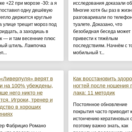
ке +22 при морозе -30: а я
исследования доказали об
 поставил одну дешёвую
Многие хотя бы раз в жизн
тепло держится круглые
разговаривали по телефон
а улице трещит мороз под
туалете. Доказано, что
ридцать, а заходишь в
безобидная беседа может
к — и там весенние плюс
привести к тяжёлым
ный штиль. Лампочка
последствиям. Начнём с то
л...
мобильный т...
«Ливерпуля» верят в
Как восстановить здор
и на 100% убеждены,
ногтей после ношения г
чше него никто не
лака: 11 методик
тся. Игроки, тренер и
Постоянное обновление
дство в хороших
покрытия часто приводит 
ениях
истончению кератиновых 
ер Фабрицио Романо
поэтому важно знать, как