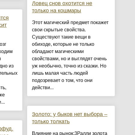
Ловец снов охотится не
только на кошмары
ится
Этот магический предмет покажет
сит
свои скрытые свойства.
Существуют такие вещи в
озг
обиходе, которые не только
бходим
обладают магическими
я
свойствами, но и выглядят очень
дно из
уж необычно, точно из сказки. Но
тельных
лишь малая часть людей
подозревает о том, что они
ть,
действи...
же
...
Золото: у быков нет выбора –
только толкать
рфуд.
Влияние на рынок:3Ралли золота