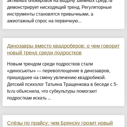
активных блокировок на выдачу заемных средств
демонстрирует нисходящий тренд. Регуляторные
инструменты становятся привычными, а
ажиотажный спрос на первичную...
Динозавры вместо квадроберов: о чем говорит
новый тренд среди подростков
Новым трендом среди подростков стали
«диносьюты» — перевоплощение в динозавров,
пришедшее на смену увлечению квадробикой.
Детский психолог Татьяна Тращенкова в беседе с 5-
tv.ru объяснила, что субкультуры помогают
подросткам искать ...
Слёзы по прайсу: чем Брянску грозит новый