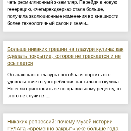
четырехмиллионный экземпляр. Перейдя в новую
генерацию, «четырехдверка» стала больше,
получила эволюционные изменения во внешности,
более технологичный салон и значи...
Больше никаких трещин на глазури кулича: как
сделать покрытие, которое не трескается и не
осыпается
Осыпающаяся глазурь способна испортить все
удовольствие от употребления пасхального кулича.
Но если приготовить ее по правильному рецепту, то
этого не случится....
Никаких репрессий: почему Музей истории
ГУЛАГа «временно закрыт» уже больше года